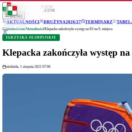
LEGIONISCI
.COM
LEGIONISCI
.COM
MENU
AKTUALNOŚCI
DRUŻYNA
2026/27
TERMINARZ
TABEL
Legionisci.com
/
Aktualności
/
Klepacka zakończyła występ na IO na 9. miejscu
IGRZYSKA OLIMPIJSKIE
Klepacka zakończyła występ na 
niedziela, 1 sierpnia 2021 07:06