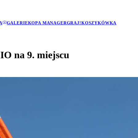
A
GALERIE
KOPA MANAGER
GRAJ!
KOSZYKÓWKA
IO na 9. miejscu