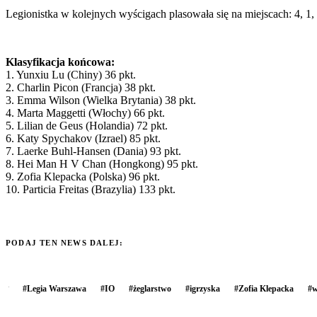
Legionistka w kolejnych wyścigach plasowała się na miejscach: 4, 1, 14,
Klasyfikacja końcowa:
1. Yunxiu Lu (Chiny) 36 pkt.
2. Charlin Picon (Francja) 38 pkt.
3. Emma Wilson (Wielka Brytania) 38 pkt.
4. Marta Maggetti (Włochy) 66 pkt.
5. Lilian de Geus (Holandia) 72 pkt.
6. Katy Spychakov (Izrael) 85 pkt.
7. Laerke Buhl-Hansen (Dania) 93 pkt.
8. Hei Man H V Chan (Hongkong) 95 pkt.
9. Zofia Klepacka (Polska) 96 pkt.
10. Particia Freitas (Brazylia) 133 pkt.
PODAJ TEN NEWS DALEJ:
#
Legia Warszawa
#
IO
#
żeglarstwo
#
igrzyska
#
Zofia Klepacka
#
w