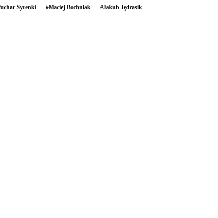
Puchar Syrenki
#
Maciej Bochniak
#
Jakub Jędrasik