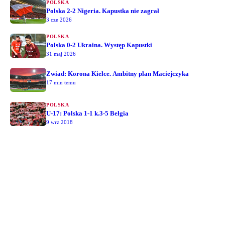
POLSKA
Polska 2-2 Nigeria. Kapustka nie zagrał
3 cze 2026
POLSKA
Polska 0-2 Ukraina. Występ Kapustki
31 maj 2026
Zwiad: Korona Kielce. Ambitny plan Maciejczyka
17 min temu
POLSKA
U-17: Polska 1-1 k.3-5 Belgia
9 wrz 2018