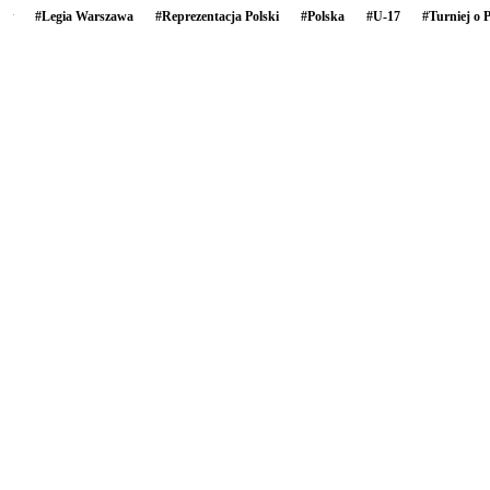
#
Legia Warszawa
#
Reprezentacja Polski
#
Polska
#
U-17
#
Turniej o 