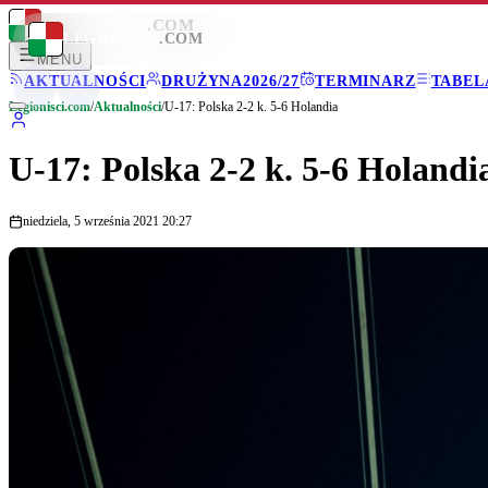
LEGIONISCI
.COM
LEGIONISCI
.COM
MENU
AKTUALNOŚCI
DRUŻYNA
2026/27
TERMINARZ
TABEL
Legionisci.com
/
Aktualności
/
U-17: Polska 2-2 k. 5-6 Holandia
U-17: Polska 2-2 k. 5-6 Holandi
niedziela, 5 września 2021 20:27