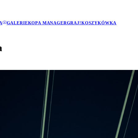
A
GALERIE
KOPA MANAGER
GRAJ!
KOSZYKÓWKA
a