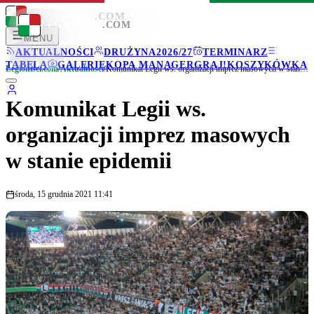
LEGIONISCI
.COM
LEGIONISCI
.COM
MENU
AKTUALNOŚCI
DRUŻYNA
2026/27
TERMINARZ
TABELA
GALERIE
KOPA MANAGER
GRAJ!
KOSZYKÓWKA
Legionisci.com
/
Aktualności
/
Komunikat Legii ws. organizacji imprez masowych w stanie epidemii
Komunikat Legii ws.
organizacji imprez masowych
w stanie epidemii
środa, 15 grudnia 2021 11:41