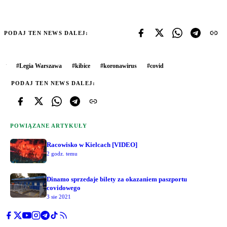
PODAJ TEN NEWS DALEJ:
#
Legia Warszawa
#
kibice
#
koronawirus
#
covid
PODAJ TEN NEWS DALEJ:
POWIĄZANE ARTYKUŁY
Racowisko w Kielcach [VIDEO]
2 godz. temu
Dinamo sprzedaje bilety za okazaniem paszportu
covidowego
3 sie 2021