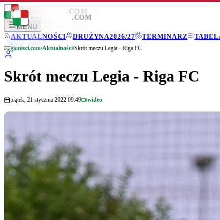
LEGIONISCI
.COM
LEGIONISCI
.COM
MENU
AKTUALNOŚCI
DRUŻYNA
2026/27
TERMINARZ
TABEL
Legionisci.com
/
Aktualności
/
Skrót meczu Legia - Riga FC
Skrót meczu Legia - Riga FC
piątek, 21 stycznia 2022 09:49
wideo