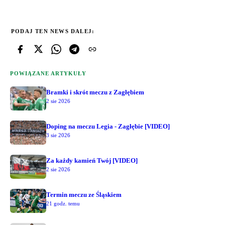
PODAJ TEN NEWS DALEJ:
POWIĄZANE ARTYKUŁY
Bramki i skrót meczu z Zagłębiem
2 sie 2026
Doping na meczu Legia - Zagłębie [VIDEO]
3 sie 2026
Za każdy kamień Twój [VIDEO]
2 sie 2026
Termin meczu ze Śląskiem
21 godz. temu