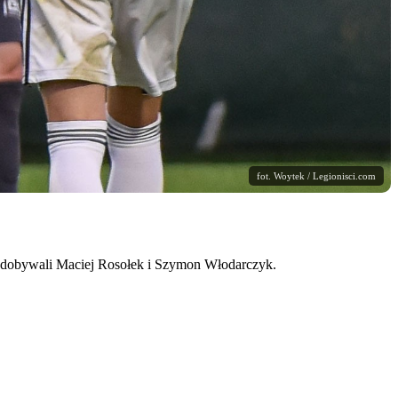
fot. Woytek / Legionisci.com
zdobywali Maciej Rosołek i Szymon Włodarczyk.