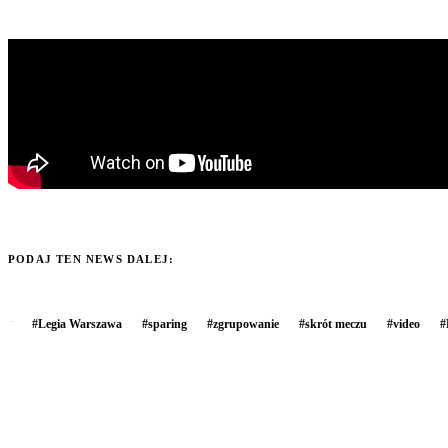
PODAJ TEN NEWS DALEJ:
#
Legia Warszawa
#
sparing
#
zgrupowanie
#
skrót meczu
#
video
#