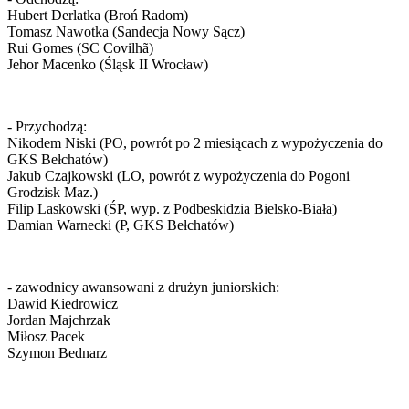
Hubert Derlatka (Broń Radom)
Tomasz Nawotka (Sandecja Nowy Sącz)
Rui Gomes (SC Covilhã)
Jehor Macenko (Śląsk II Wrocław)
- Przychodzą:
Nikodem Niski (PO, powrót po 2 miesiącach z wypożyczenia do
GKS Bełchatów)
Jakub Czajkowski (LO, powrót z wypożyczenia do Pogoni
Grodzisk Maz.)
Filip Laskowski (ŚP, wyp. z Podbeskidzia Bielsko-Biała)
Damian Warnecki (P, GKS Bełchatów)
- zawodnicy awansowani z drużyn juniorskich:
Dawid Kiedrowicz
Jordan Majchrzak
Miłosz Pacek
Szymon Bednarz