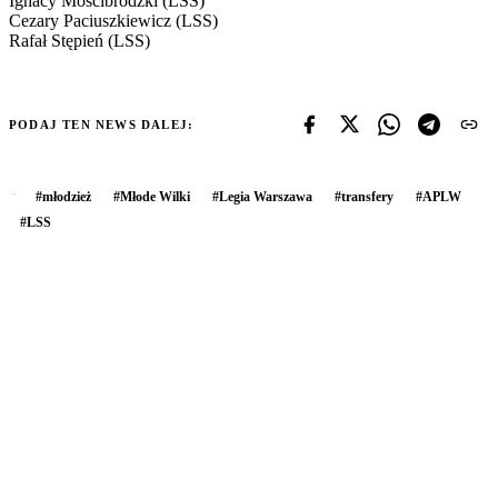
Ignacy Mościbrodzki (LSS)
Cezary Paciuszkiewicz (LSS)
Rafał Stępień (LSS)
PODAJ TEN NEWS DALEJ:
#
młodzież
#
Młode Wilki
#
Legia Warszawa
#
transfery
#
APLW
#
LSS