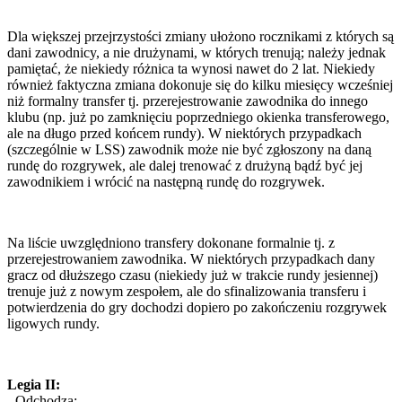
Dla większej przejrzystości zmiany ułożono rocznikami z których są
dani zawodnicy, a nie drużynami, w których trenują; należy jednak
pamiętać, że niekiedy różnica ta wynosi nawet do 2 lat. Niekiedy
również faktyczna zmiana dokonuje się do kilku miesięcy wcześniej
niż formalny transfer tj. przerejestrowanie zawodnika do innego
klubu (np. już po zamknięciu poprzedniego okienka transferowego,
ale na długo przed końcem rundy). W niektórych przypadkach
(szczególnie w LSS) zawodnik może nie być zgłoszony na daną
rundę do rozgrywek, ale dalej trenować z drużyną bądź być jej
zawodnikiem i wrócić na następną rundę do rozgrywek.
Na liście uwzględniono transfery dokonane formalnie tj. z
przerejestrowaniem zawodnika. W niektórych przypadkach dany
gracz od dłuższego czasu (niekiedy już w trakcie rundy jesiennej)
trenuje już z nowym zespołem, ale do sfinalizowania transferu i
potwierdzenia do gry dochodzi dopiero po zakończeniu rozgrywek
ligowych rundy.
Legia II:
- Odchodzą: