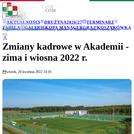
LEGIONISCI
.COM
LEGIONISCI
.COM
MENU
AKTUALNOŚCI
DRUŻYNA
2026/27
TERMINARZ
TABELA
GALERIE
KOPA MANAGER
GRAJ!
KOSZYKÓWKA
Legionisci.com
/
Aktualności
/
Zmiany kadrowe w Akademii - zima i wiosna 2022 r.
Zmiany kadrowe w Akademii -
zima i wiosna 2022 r.
wtorek, 26 kwietnia 2022 14:16