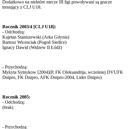
Dodatkowo na niektóre mecze III ligi powoływani są gracze
trenujący z CLJ U18.
Rocznik 2003/4 [CLJ U18]:
- Odchodzą:
Kajetan Staniszewski (Arka Gdynia)
Bartosz Wicenciak (Pogoń Siedlce)
Ignacy Dawid (Widzew II Łódź)
- Przychodzą:
Mykyta Sytnykow [2004](P, FK Oleksandrija, wcześniej DVUFK
Dnipro, FK Dnipro, AFK Dnipro-2004, Lider Dnipro)
Rocznik 2005:
- Odchodzą:
(brak)
- Przychodzą: