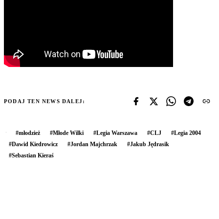
PODAJ TEN NEWS DALEJ:
#
młodzież
#
Młode Wilki
#
Legia Warszawa
#
CLJ
#
Legia 2004
#
Dawid Kiedrowicz
#
Jordan Majchrzak
#
Jakub Jędrasik
#
Sebastian Kieraś