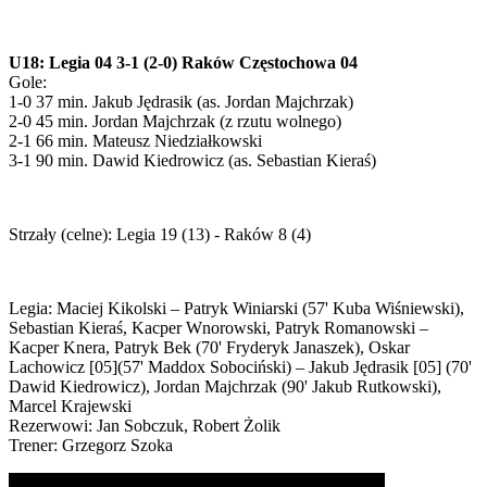
U18: Legia 04 3-1 (2-0) Raków Częstochowa 04
Gole:
1-0 37 min. Jakub Jędrasik (as. Jordan Majchrzak)
2-0 45 min. Jordan Majchrzak (z rzutu wolnego)
2-1 66 min. Mateusz Niedziałkowski
3-1 90 min. Dawid Kiedrowicz (as. Sebastian Kieraś)
Strzały (celne): Legia 19 (13) - Raków 8 (4)
Legia: Maciej Kikolski – Patryk Winiarski (57' Kuba Wiśniewski),
Sebastian Kieraś, Kacper Wnorowski, Patryk Romanowski –
Kacper Knera, Patryk Bek (70' Fryderyk Janaszek), Oskar
Lachowicz [05](57' Maddox Sobociński) – Jakub Jędrasik [05] (70'
Dawid Kiedrowicz), Jordan Majchrzak (90' Jakub Rutkowski),
Marcel Krajewski
Rezerwowi: Jan Sobczuk, Robert Żolik
Trener: Grzegorz Szoka