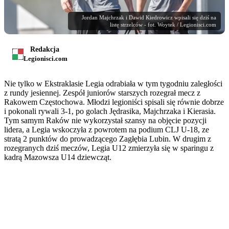
Jordan Majchrzak i Dawid Kiedrowicz wpisali się dziś na
listę strzelców - fot. Woytek / Legionisci.com
Redakcja
Legionisci.com
Nie tylko w Ekstraklasie Legia odrabiała w tym tygodniu zaległości
z rundy jesiennej. Zespół juniorów starszych rozegrał mecz z
Rakowem Częstochowa. Młodzi legioniści spisali się równie dobrze
i pokonali rywali 3-1, po golach Jędrasika, Majchrzaka i Kierasia.
Tym samym Raków nie wykorzystał szansy na objęcie pozycji
lidera, a Legia wskoczyła z powrotem na podium CLJ U-18, ze
stratą 2 punktów do prowadzącego Zagłębia Lubin. W drugim z
rozegranych dziś meczów, Legia U12 zmierzyła się w sparingu z
kadrą Mazowsza U14 dziewcząt.