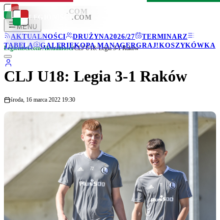
LEGIONISCI
.COM
LEGIONISCI
.COM
MENU
AKTUALNOŚCI
DRUŻYNA
2026/27
TERMINARZ
TABELA
GALERIE
KOPA MANAGER
GRAJ!
KOSZYKÓWKA
Legionisci.com
/
Aktualności
/
CLJ U18: Legia 3-1 Raków
CLJ U18: Legia 3-1 Raków
środa, 16 marca 2022 19:30