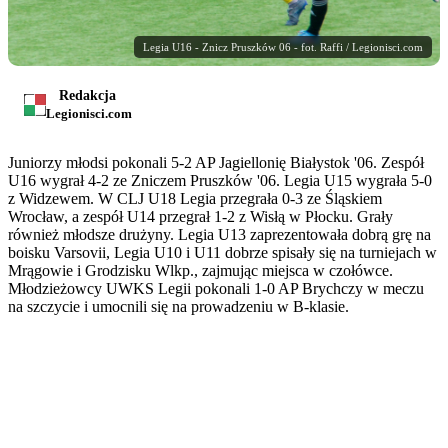
Legia U16 - Znicz Pruszków 06 - fot. Raffi / Legionisci.com
Redakcja
Legionisci.com
Juniorzy młodsi pokonali 5-2 AP Jagiellonię Białystok '06. Zespół
U16 wygrał 4-2 ze Zniczem Pruszków '06. Legia U15 wygrała 5-0
z Widzewem. W CLJ U18 Legia przegrała 0-3 ze Śląskiem
Wrocław, a zespół U14 przegrał 1-2 z Wisłą w Płocku. Grały
również młodsze drużyny. Legia U13 zaprezentowała dobrą grę na
boisku Varsovii, Legia U10 i U11 dobrze spisały się na turniejach w
Mrągowie i Grodzisku Wlkp., zajmując miejsca w czołówce.
Młodzieżowcy UWKS Legii pokonali 1-0 AP Brychczy w meczu
na szczycie i umocnili się na prowadzeniu w B-klasie.