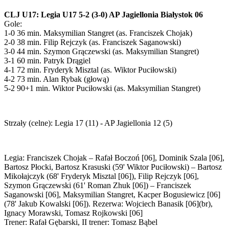
CLJ U17: Legia U17 5-2 (3-0) AP Jagiellonia Białystok 06
Gole:
1-0 36 min. Maksymilian Stangret (as. Franciszek Chojak)
2-0 38 min. Filip Rejczyk (as. Franciszek Saganowski)
3-0 44 min. Szymon Grączewski (as. Maksymilian Stangret)
3-1 60 min. Patryk Drągiel
4-1 72 min. Fryderyk Misztal (as. Wiktor Puciłowski)
4-2 73 min. Alan Rybak (głową)
5-2 90+1 min. Wiktor Puciłowski (as. Maksymilian Stangret)
Strzały (celne): Legia 17 (11) - AP Jagiellonia 12 (5)
Legia: Franciszek Chojak – Rafał Boczoń [06], Dominik Szala [06],
Bartosz Płocki, Bartosz Krasuski (59' Wiktor Puciłowski) – Bartosz
Mikołajczyk (68' Fryderyk Misztal [06]), Filip Rejczyk [06],
Szymon Grączewski (61' Roman Zhuk [06]) – Franciszek
Saganowski [06], Maksymilian Stangret, Kacper Bogusiewicz [06]
(78' Jakub Kowalski [06]). Rezerwa: Wojciech Banasik [06](br),
Ignacy Morawski, Tomasz Rojkowski [06]
Trener: Rafał Gębarski, II trener: Tomasz Bąbel