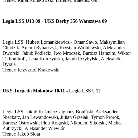
Trener: Rafał Klimkowski, II trener: Mateusz Gut
Legia LSS U13 09 - UKS Derby 356 Warszawa 09
Legia LSS: Hubert Lomankiewicz - Omar Sawo, Maksymilian
Chudzik, Antoni Rybarczyk, Krystian Wróblewski, Aleksander
Dworski, Jakub Podlecki, Iwo Mroczek, Bartosz Harazim, Wiktor
Tikhomiroff, Lena Korczyńska, Jakub Przybylski, Aleksander
Dyrała
Trener: Krzysztof Krakowski
UKS Torpedo Mokotów 10/11 - Legia LSS U12
Legia LSS: Jakub Kuśmierz - Ignacy Boniński, Aleksander
Nieckarz, Jan Lewandowski, Julian Grzelak, Tymon Prorok,
Bartosz Ostrowski, Piotr Roguski, Nikodem Sikorski, Michał
Zubrzycki, Aleksander Wiewiór
Trener: Jakub Słota