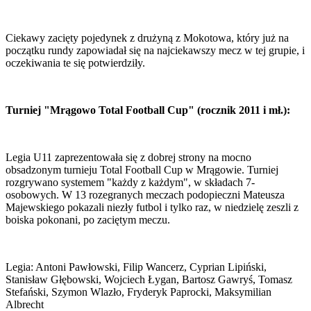
Ciekawy zacięty pojedynek z drużyną z Mokotowa, który już na
początku rundy zapowiadał się na najciekawszy mecz w tej grupie, i
oczekiwania te się potwierdziły.
Turniej "Mrągowo Total Football Cup" (rocznik 2011 i mł.):
Legia U11 zaprezentowała się z dobrej strony na mocno
obsadzonym turnieju Total Football Cup w Mrągowie. Turniej
rozgrywano systemem "każdy z każdym", w składach 7-
osobowych. W 13 rozegranych meczach podopieczni Mateusza
Majewskiego pokazali niezły futbol i tylko raz, w niedzielę zeszli z
boiska pokonani, po zaciętym meczu.
Legia: Antoni Pawłowski, Filip Wancerz, Cyprian Lipiński,
Stanisław Głębowski, Wojciech Łygan, Bartosz Gawryś, Tomasz
Stefański, Szymon Wlazło, Fryderyk Paprocki, Maksymilian
Albrecht