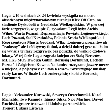
Legia U10 w dniach 23-24 kwietnia wystąpiła na mocno
obsadzonym międzynarodowym turnieju Kick Off Cup, na
stadionie Dyskobolii w Grodzisku Wielkopolskim. W pierszej
fazie rozgrywek, w grupie C, rywalami Legii były: Ateitis
Wilno, Warta Poznań, Reprezentacja Powiatu Legionowskiego,
Lech Poznań, Stal Niewiadów, Polonia Środa Wielkopolska i
Reprezentacja Miasta Grodzisk Wlkp. Legioniści prezentowali
"radosny" ale i efektywny futbol, a dzięki dobrej grze udało im
się wyjść z tej fazy rozgrywek bez porażki, do walki o czołowe
lokaty. W tej fazie Legia zagrała kolejno ze: Stalą Rzeszów,
MLUKS MOS Dwójką Gubin, Borussią Dortmund, Lechem
Poznań i Żalgirisem Kowno. Na koniec rozegrano jeszcze mecze
o miejsca, a pojedynek ze Stalą Rzeszów rozstrzygnąć musiały
rzuty karne. W finale Lech zmierzył się z kolei z Borussią
Dortmund.
Legia: Aleksander Kurowski, Seweryn Orzechowski, Karol
Michalski, Iwo Kamuda, Ignacy Silski, Nico Martino, Dawid
Ruciński, gracze testowani i klubów partnerskich.
Trener: Łukasz Listwan