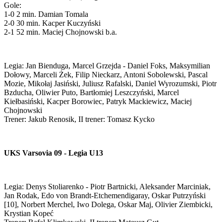
Gole:
1-0 2 min. Damian Tomala
2-0 30 min. Kacper Kuczyński
2-1 52 min. Maciej Chojnowski b.a.
Legia: Jan Bienduga, Marcel Grzejda - Daniel Foks, Maksymilian
Dołowy, Marceli Żek, Filip Nieckarz, Antoni Sobolewski, Pascal
Mozie, Mikołaj Jasiński, Juliusz Rafalski, Daniel Wyrozumski, Piotr
Bzducha, Oliwier Puto, Bartłomiej Leszczyński, Marcel
Kiełbasiński, Kacper Borowiec, Patryk Mackiewicz, Maciej
Chojnowski
Trener: Jakub Renosik, II trener: Tomasz Kycko
UKS Varsovia 09 - Legia U13
Legia: Denys Stoliarenko - Piotr Bartnicki, Aleksander Marciniak,
Jan Rodak, Edo von Brandt-Etchemendigaray, Oskar Putrzyński
[10], Norbert Merchel, Iwo Dolega, Oskar Maj, Olivier Ziembicki,
Krystian Kopeć