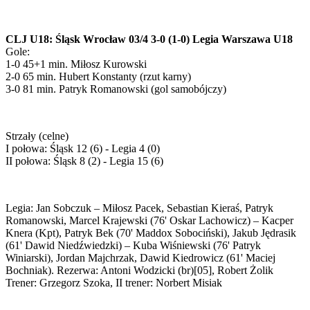
CLJ U18: Śląsk Wrocław 03/4 3-0 (1-0) Legia Warszawa U18
Gole:
1-0 45+1 min. Miłosz Kurowski
2-0 65 min. Hubert Konstanty (rzut karny)
3-0 81 min. Patryk Romanowski (gol samobójczy)
Strzały (celne)
I połowa: Śląsk 12 (6) - Legia 4 (0)
II połowa: Śląsk 8 (2) - Legia 15 (6)
Legia: Jan Sobczuk – Miłosz Pacek, Sebastian Kieraś, Patryk
Romanowski, Marcel Krajewski (76' Oskar Lachowicz) – Kacper
Knera (Kpt), Patryk Bek (70' Maddox Sobociński), Jakub Jędrasik
(61' Dawid Niedźwiedzki) – Kuba Wiśniewski (76' Patryk
Winiarski), Jordan Majchrzak, Dawid Kiedrowicz (61' Maciej
Bochniak). Rezerwa: Antoni Wodzicki (br)[05], Robert Żolik
Trener: Grzegorz Szoka, II trener: Norbert Misiak