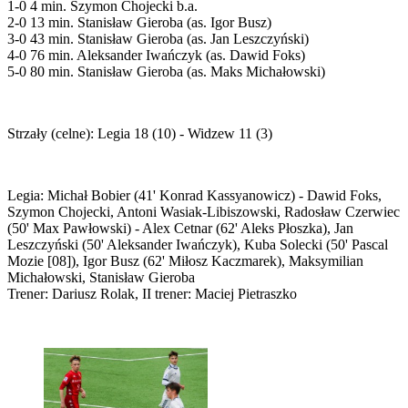
1-0 4 min. Szymon Chojecki b.a.
2-0 13 min. Stanisław Gieroba (as. Igor Busz)
3-0 43 min. Stanisław Gieroba (as. Jan Leszczyński)
4-0 76 min. Aleksander Iwańczyk (as. Dawid Foks)
5-0 80 min. Stanisław Gieroba (as. Maks Michałowski)
Strzały (celne): Legia 18 (10) - Widzew 11 (3)
Legia: Michał Bobier (41' Konrad Kassyanowicz) - Dawid Foks,
Szymon Chojecki, Antoni Wasiak-Libiszowski, Radosław Czerwiec
(50' Max Pawłowski) - Alex Cetnar (62' Aleks Płoszka), Jan
Leszczyński (50' Aleksander Iwańczyk), Kuba Solecki (50' Pascal
Mozie [08]), Igor Busz (62' Miłosz Kaczmarek), Maksymilian
Michałowski, Stanisław Gieroba
Trener: Dariusz Rolak, II trener: Maciej Pietraszko