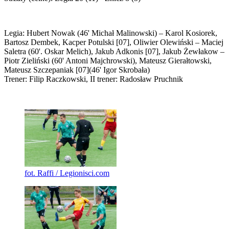
Legia: Hubert Nowak (46' Michał Malinowski) – Karol Kosiorek,
Bartosz Dembek, Kacper Potulski [07], Oliwier Olewiński – Maciej
Saletra (60'. Oskar Melich), Jakub Adkonis [07], Jakub Żewłakow –
Piotr Zieliński (60' Antoni Majchrowski), Mateusz Gierałtowski,
Mateusz Szczepaniak [07](46' Igor Skrobała)
Trener: Filip Raczkowski, II trener: Radosław Pruchnik
fot. Raffi / Legionisci.com