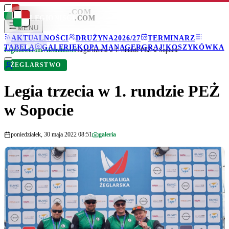
LEGIONISCI
.COM
LEGIONISCI
.COM
MENU
AKTUALNOŚCI
DRUŻYNA
2026/27
TERMINARZ
TABELA
GALERIE
KOPA MANAGER
GRAJ!
KOSZYKÓWKA
Legionisci.com
/
Aktualności
/
Legia trzecia w 1. rundzie PEŻ w Sopocie
ŻEGLARSTWO
Legia trzecia w 1. rundzie PEŻ
w Sopocie
poniedziałek, 30 maja 2022 08:51
galeria