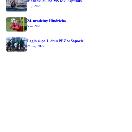
Manecki 39. na MŚ w kl. Optimis
1 lip 2026
24. urodziny Hindricha
5 sie 2026
Legia 4. po 1. dniu PEŻ w Sopocie
28 maj 2022