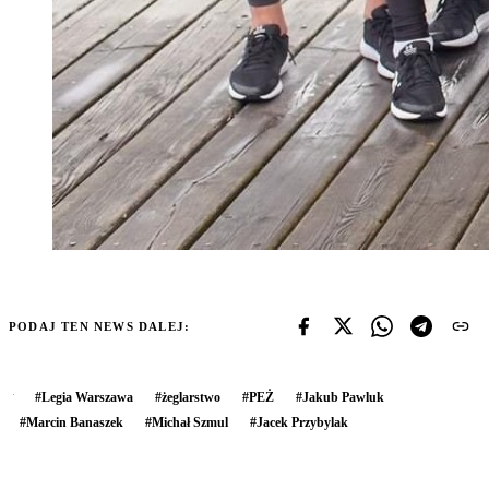
PODAJ TEN NEWS DALEJ:
#
Legia Warszawa
#
żeglarstwo
#
PEŻ
#
Jakub Pawluk
#
Marcin Banaszek
#
Michał Szmul
#
Jacek Przybylak