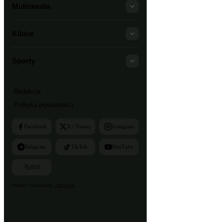
Multimedia
Kibice
Sporty
Redakcja
Polityka prywatności
Facebook
X / Twitter
Instagram
Telegram
TikTok
YouTube
RSS
Projekt i wykonanie:
24style.pl