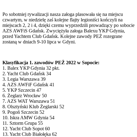
Po sobotniej rywalizacji nasza załoga plasowała się na miejscu
czwartym, w niedzielę zaś kolejne flajty legioniści kończyli na
miejscach 2, 2 i 4, dzięki czemu wyprzedzili prowadzący po sobocie
AZS AWFiS Gdańsk. Zwyciężyła załoga Balexu YKP Gdynia,
przed Yachtem Club Gdańsk. Kolejne zawody PEŻ rozegrane
zostaną w dniach 9-10 lipca w Gdyni.
Klasyfikacja 1. zawodów PEŻ 2022 w Sopocie:
1. Balex YKP Gdynia 32 pkt.
2. Yacht Club Gdańsk 34
3. Legia Warszawa 39
4. AZS AWFiF Gdańsk 41
5. YKP Szczecin 47
6. Żeglarz Wrocław 50
7. AZS WAT Warszawa 51
8. Olsztyński Klub Żeglarski 52
9. Pogoń Szczecin 52
10. Iskra AMW Gdynia 54
11. Sztorm Grupa 55
12. Yacht Club Sopot 60
13. Yacht Club Białołęka 62