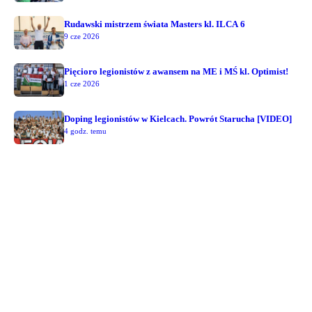
Rudawski mistrzem świata Masters kl. ILCA 6
9 cze 2026
Pięcioro legionistów z awansem na ME i MŚ kl. Optimist!
1 cze 2026
Doping legionistów w Kielcach. Powrót Starucha [VIDEO]
4 godz. temu