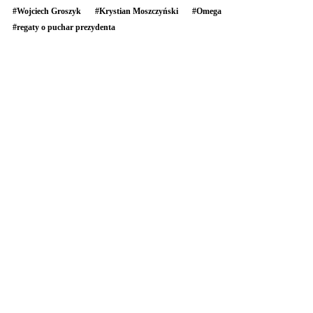
#
Wojciech Groszyk
#
Krystian Moszczyński
#
Omega
#
regaty o puchar prezydenta