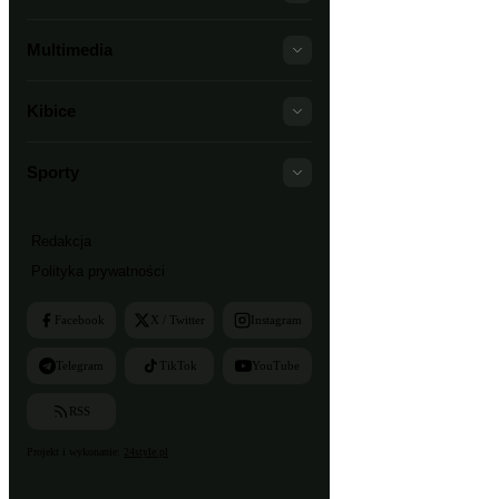
Multimedia
Kibice
Sporty
Redakcja
Polityka prywatności
Facebook
X / Twitter
Instagram
Telegram
TikTok
YouTube
RSS
Projekt i wykonanie:
24style.pl