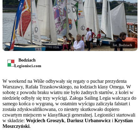
fot. Bodziach
Bodziach
Legionisci.com
W weekend na Wiśle odbywały się regaty o puchar prezydenta
Warszawy, Rafała Trzaskowskiego, na łodziach klasy Omega. W
sobotę z powodu braku wiatru nie było żadnych startów, z kolei w
niedzielę odbyły się trzy wyścigi. Załoga Sailing Legia walcząca do
samego końca o wygraną, w ostatnim wyścigu zaliczyła falstart i
została zdyskwalifikowana, co niestety skutkowało dopiero
czwartym miejscem w klasyfikacji generalnej. Legioniści startowali
w składzie:
Wojciech Groszyk
,
Dariusz Urbanowicz
i
Krystian
Moszczyński
.