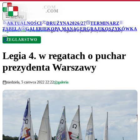
LEGIONISCI
.COM
LEGIONISCI
.COM
MENU
AKTUALNOŚCI
DRUŻYNA
2026/27
TERMINARZ
TABELA
GALERIE
KOPA MANAGER
GRAJ!
KOSZYKÓWKA
Legionisci.com
/
Aktualności
/
Legia 4. w regatach o puchar prezydenta Warszawy
ŻEGLARSTWO
Legia 4. w regatach o puchar
prezydenta Warszawy
niedziela, 5 czerwca 2022 22:22
galeria