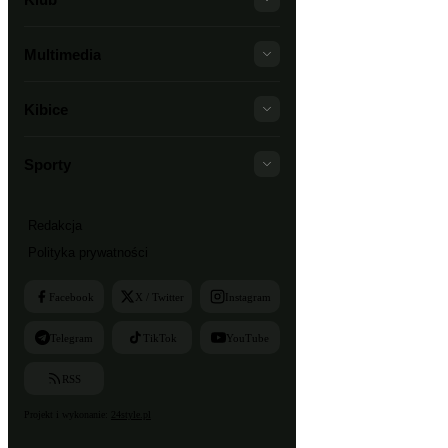
Multimedia
Kibice
Sporty
Redakcja
Polityka prywatności
Facebook
X / Twitter
Instagram
Telegram
TikTok
YouTube
RSS
Projekt i wykonanie:
24style.pl