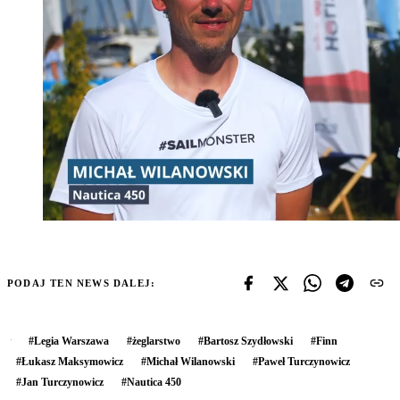
PODAJ TEN NEWS DALEJ:
#
Legia Warszawa
#
żeglarstwo
#
Bartosz Szydłowski
#
Finn
#
Łukasz Maksymowicz
#
Michał Wilanowski
#
Paweł Turczynowicz
#
Jan Turczynowicz
#
Nautica 450