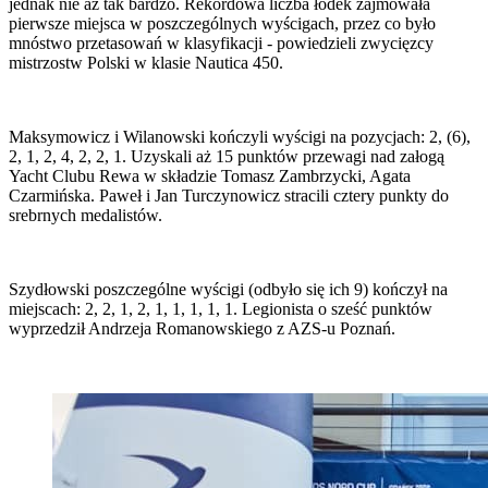
jednak nie aż tak bardzo. Rekordowa liczba łódek zajmowała
pierwsze miejsca w poszczególnych wyścigach, przez co było
mnóstwo przetasowań w klasyfikacji - powiedzieli zwycięzcy
mistrzostw Polski w klasie Nautica 450.
Maksymowicz i Wilanowski kończyli wyścigi na pozycjach: 2, (6),
2, 1, 2, 4, 2, 2, 1. Uzyskali aż 15 punktów przewagi nad załogą
Yacht Clubu Rewa w składzie Tomasz Zambrzycki, Agata
Czarmińska. Paweł i Jan Turczynowicz stracili cztery punkty do
srebrnych medalistów.
Szydłowski poszczególne wyścigi (odbyło się ich 9) kończył na
miejscach: 2, 2, 1, 2, 1, 1, 1, 1, 1. Legionista o sześć punktów
wyprzedził Andrzeja Romanowskiego z AZS-u Poznań.