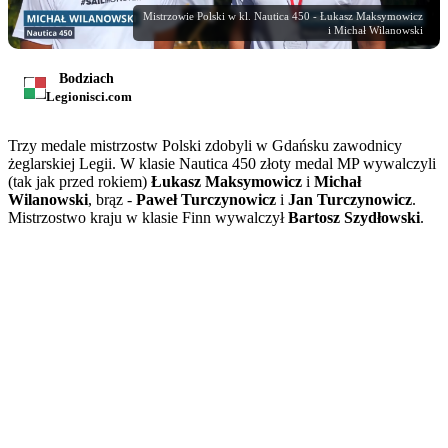
Mistrzowie Polski w kl. Nautica 450 - Łukasz Maksymowicz
i Michał Wilanowski
Bodziach
Legionisci.com
Trzy medale mistrzostw Polski zdobyli w Gdańsku zawodnicy
żeglarskiej Legii. W klasie Nautica 450 złoty medal MP wywalczyli
(tak jak przed rokiem)
Łukasz Maksymowicz
i
Michał
Wilanowski
, brąz -
Paweł Turczynowicz
i
Jan Turczynowicz
.
Mistrzostwo kraju w klasie Finn wywalczył
Bartosz Szydłowski
.