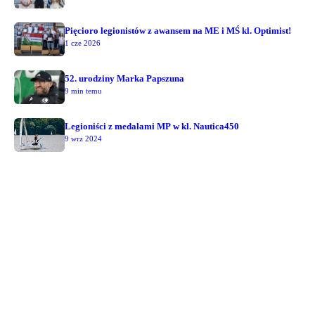
Pięcioro legionistów z awansem na ME i MŚ kl. Optimist!
1 cze 2026
52. urodziny Marka Papszuna
9 min temu
Legioniści z medalami MP w kl. Nautica450
9 wrz 2024