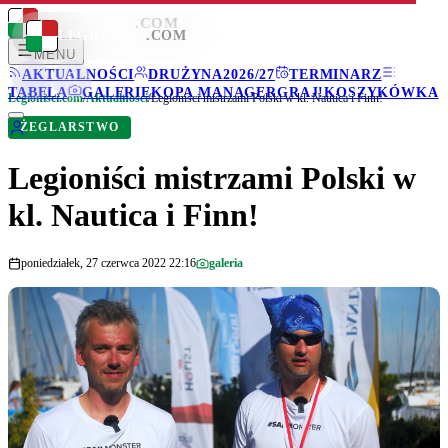
LEGIONISCI
.COM
LEGIONISCI
.COM
MENU
AKTUALNOŚCI
DRUŻYNA
2026/27
TERMINARZ
TABELA
GALERIE
KOPA MANAGER
GRAJ!
KOSZYKÓWKA
Legionisci.com
/
Aktualności
/
Legioniści mistrzami Polski w kl. Nautica i Finn!
ŻEGLARSTWO
Legioniści mistrzami Polski w
kl. Nautica i Finn!
poniedziałek, 27 czerwca 2022 22:16
galeria