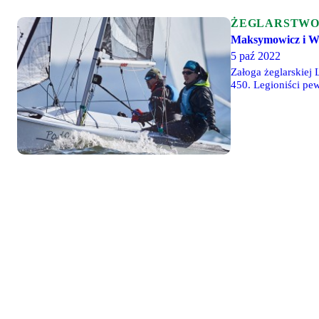
ŻEGLARSTW
Maksymowicz i Wi
5 paź 2022
Załoga żeglarskiej
450. Legioniści pe