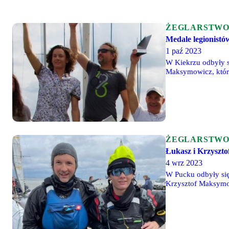
ŻEGLARSTW
Medale legionistów
1 paź 2023
W Kiekrzu odbyły s
Maksymowicz, którz
Turczynowicz i Jan
ŻEGLARSTW
Łukasz i Krzyszto
4 wrz 2023
W Pucku odbyły się
Krzysztof Maksymow
Legioniści wygrali 
Turczynowicz.