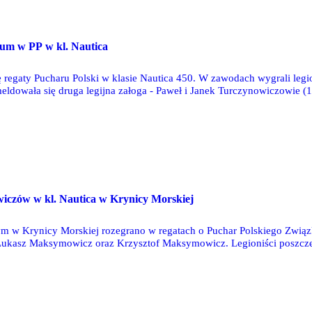
O
ium w PP w kl. Nautica
 regaty Pucharu Polski w klasie Nautica 450. W zawodach wygrali legi
ldowała się druga legijna załoga - Paweł i Janek Turczynowiczowie (15
O
czów w kl. Nautica w Krynicy Morskiej
m w Krynicy Morskiej rozegrano w regatach o Puchar Polskiego Związk
Łukasz Maksymowicz oraz Krzysztof Maksymowicz. Legioniści poszczególn
nktów triumfowali Bartosz Puchowski i Marta Puchowska.