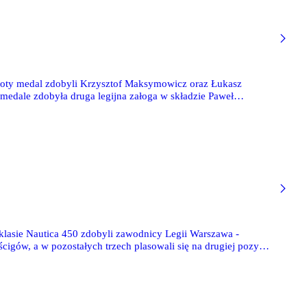
 Złoty medal zdobyli Krzysztof Maksymowicz oraz Łukasz
medale zdobyła druga legijna załoga w składzie Paweł
 klasie Nautica 450 zdobyli zawodnicy Legii Warszawa -
ów, a w pozostałych trzech plasowali się na drugiej pozycji.
 klasie, uplasowali się Paweł Turczynowicz i Jan