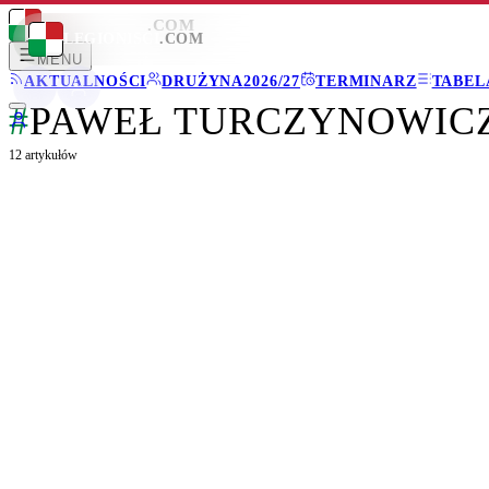
LEGIONISCI
.COM
LEGIONISCI
.COM
MENU
AKTUALNOŚCI
DRUŻYNA
2026/27
TERMINARZ
TABEL
#
PAWEŁ TURCZYNOWIC
12
artykułów