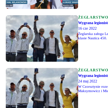
ŻEGLARSTW
Wygrana legionist
16 cze 2022
Żeglarska załoga 
klasie Nautica 450
zajmowała miejsca: 1
ŻEGLARSTW
Wygrana legionist
24 maj 2022
W Czorsztynie roze
Maksymowicz i Micha
Turczynowicz i Jan 