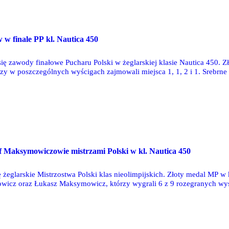
O
 w finale PP kl. Nautica 450
ię zawody finałowe Pucharu Polski w żeglarskiej klasie Nautica 450.
y w poszczególnych wyścigach zajmowali miejsca 1, 1, 2 i 1. Srebrne 
 Turyczynowicz. Gratulacje!
O
f Maksymowiczowie mistrzami Polski w kl. Nautica 450
 żeglarskie Mistrzostwa Polski klas nieolimpijskich. Złoty medal MP w
icz oraz Łukasz Maksymowicz, którzy wygrali 6 z 9 rozegranych wyścig
tytuł ze sporą, 9-cio punktową przewagą. Na miejscu piątym w tej samej