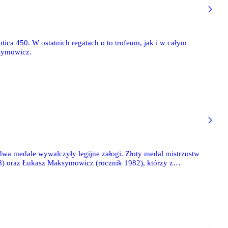
tica 450. W ostatnich regatach o to trofeum, jak i w całym
ksymowicz.
 dwa medale wywalczyły legijne załogi. Złoty medal mistrzostw
08) oraz Łukasz Maksymowicz (rocznik 1982), którzy z