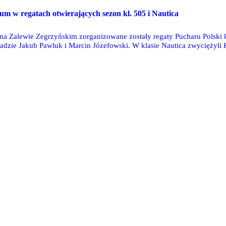
O
ium w regatach otwierających sezon kl. 505 i Nautica
a Zalewie Zegrzyńskim zorganizowane zostały regaty Pucharu Polski kla
kładzie Jakub Pawluk i Marcin Józefowski. W klasie Nautica zwycięży
oga w składzie Paweł Turczynowicz i Jan Turczynowicz.