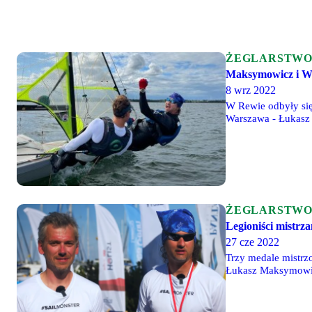
ŻEGLARSTW
Maksymowicz i Wi
8 wrz 2022
W Rewie odbyły się
Warszawa - Łukasz 
wyścigi kończyli na 
ŻEGLARSTW
Legioniści mistrza
27 cze 2022
Trzy medale mistrz
Łukasz Maksymowicz
Szydłowski.