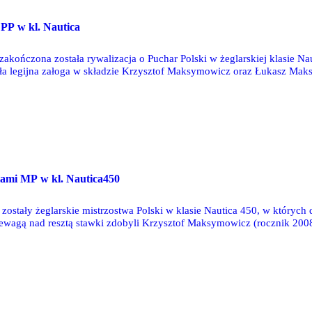
O
 PP w kl. Nautica
akończona została rywalizacja o Puchar Polski w żeglarskiej klasie Nau
ła legijna załoga w składzie Krzysztof Maksymowicz oraz Łukasz Ma
O
lami MP w kl. Nautica450
ostały żeglarskie mistrzostwa Polski w klasie Nautica 450, w których
rzewagą nad resztą stawki zdobyli Krzysztof Maksymowicz (rocznik 20
nych wyścigów wygrali osiem, a w jednym (drugim) zajęli drugą lokatę.