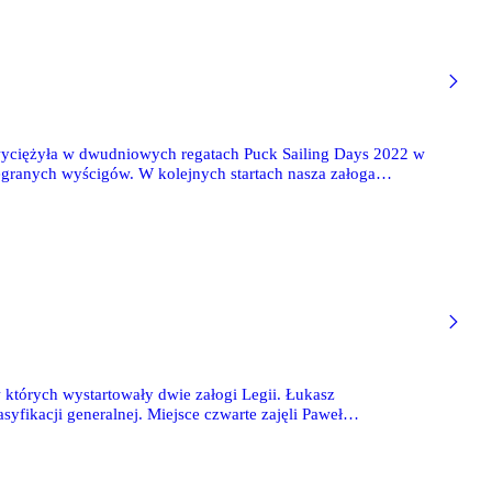
wyciężyła w dwudniowych regatach Puck Sailing Days 2022 w
zegranych wyścigów. W kolejnych startach nasza załoga
 których wystartowały dwie załogi Legii. Łukasz
yfikacji generalnej. Miejsce czwarte zajęli Paweł
. Startowało 12 załóg.