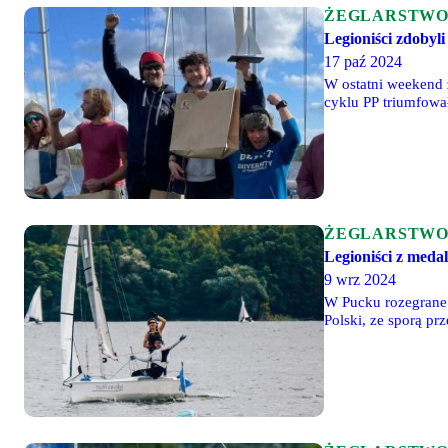
ŻEGLARSTW
Legioniści zdobyli
17 paź 2024
W ostatni weekend z
cyklu PP triumfowa
ŻEGLARSTW
Legioniści z meda
9 wrz 2024
W Pucku rozegrane z
Polski, ze sporą p
dziewięciu rozegra