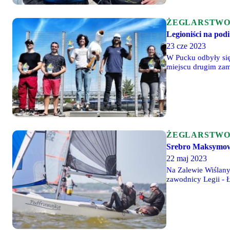
ŻEGLARSTW
Legioniści na pod
23 cze 2023
W Pucku odbyły się
miejscu drugim zame
ŻEGLARSTW
Srebro Maksymowi
22 maj 2023
Na Zalewie Wiślany
zawodnicy Legii - 
przewagą trzech pu