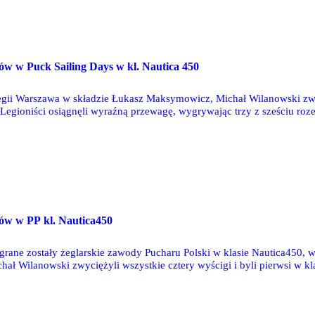
O
ów w Puck Sailing Days w kl. Nautica 450
Legii Warszawa w składzie Łukasz Maksymowicz, Michał Wilanowski z
. Legioniści osiągnęli wyraźną przewagę, wygrywając trzy z sześciu ro
, 2, 1, 1, (5), 2.
O
ów w PP kl. Nautica450
grane zostały żeglarskie zawody Pucharu Polski w klasie Nautica450, w
ł Wilanowski zwyciężyli wszystkie cztery wyścigi i byli pierwsi w klas
Turczynowicz, którzy kolejne wyścigi kończyli na pozycjach 5, 7, 3 i 5