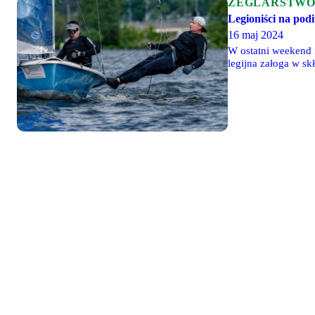
ŻEGLARSTW
Legioniści na pod
16 maj 2024
W ostatni weekend n
legijna załoga w s
miejsce zajęła zał