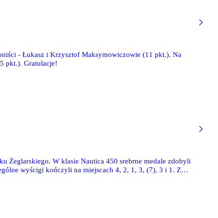
oniści - Łukasz i Krzysztof Maksymowiczowie (11 pkt.). Na
 pkt.). Gratulacje!
u Żeglarskiego. W klasie Nautica 450 srebrne medale zdobyli
e wyścigi kończyli na miejscach 4, 2, 1, 3, (7), 3 i 1. Z