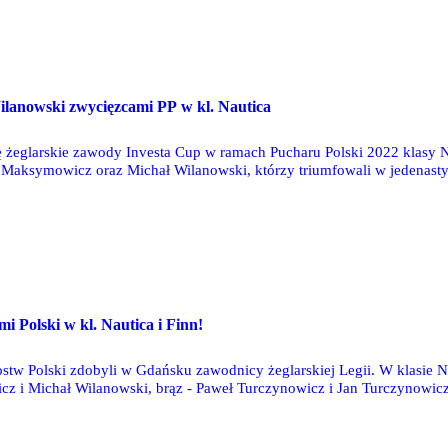
O
lanowski zwycięzcami PP w kl. Nautica
 żeglarskie zawody Investa Cup w ramach Pucharu Polski 2022 klasy N
Maksymowicz oraz Michał Wilanowski, którzy triumfowali w jedenasty
miejscach: 3, 1, 2, 1, 1 i 2.
O
mi Polski w kl. Nautica i Finn!
ostw Polski zdobyli w Gdańsku zawodnicy żeglarskiej Legii. W klasie N
 i Michał Wilanowski, brąz - Paweł Turczynowicz i Jan Turczynowicz.