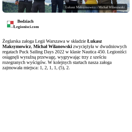
Łukasz Maksymowicz i Michał Wilanowski
Bodziach
Legionisci.com
Żeglarska załoga Legii Warszawa w składzie
Łukasz
Maksymowicz
,
Michał Wilanowski
zwyciężyła w dwudniowych
regatach Puck Sailing Days 2022 w klasie Nautica 450. Legioniści
osiągnęli wyraźną przewagę, wygrywając trzy z sześciu
rozegranych wyścigów. W kolejnych startach nasza załoga
zajmowała miejsca: 1, 2, 1, 1, (5), 2.