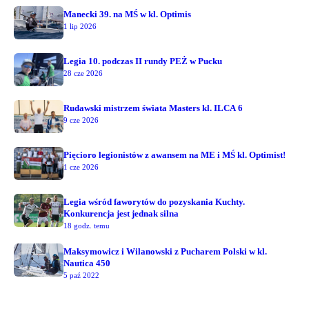
Manecki 39. na MŚ w kl. Optimis
1 lip 2026
Legia 10. podczas II rundy PEŻ w Pucku
28 cze 2026
Rudawski mistrzem świata Masters kl. ILCA 6
9 cze 2026
Pięcioro legionistów z awansem na ME i MŚ kl. Optimist!
1 cze 2026
Legia wśród faworytów do pozyskania Kuchty.
Konkurencja jest jednak silna
18 godz. temu
Maksymowicz i Wilanowski z Pucharem Polski w kl.
Nautica 450
5 paź 2022