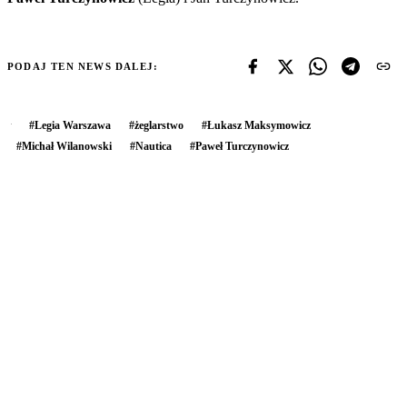
PODAJ TEN NEWS DALEJ:
#
Legia Warszawa
#
żeglarstwo
#
Łukasz Maksymowicz
#
Michał Wilanowski
#
Nautica
#
Paweł Turczynowicz