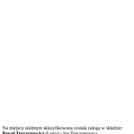
Na miejscu siódmym sklasyfikowana została załoga w składzie:
Paweł Turczynowicz
(Legia) i Jan Turczynowicz.