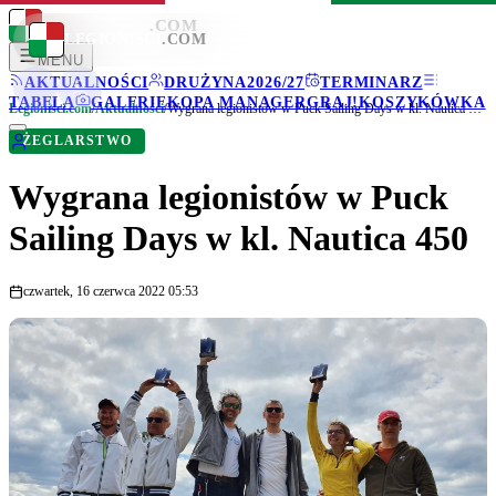
LEGIONISCI
.COM
LEGIONISCI
.COM
MENU
AKTUALNOŚCI
DRUŻYNA
2026/27
TERMINARZ
TABELA
GALERIE
KOPA MANAGER
GRAJ!
KOSZYKÓWKA
Legionisci.com
/
Aktualności
/
Wygrana legionistów w Puck Sailing Days w kl. Nautica 450
ŻEGLARSTWO
Wygrana legionistów w Puck
Sailing Days w kl. Nautica 450
czwartek, 16 czerwca 2022 05:53