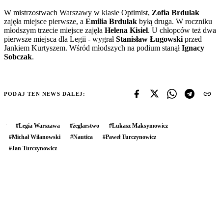
W mistrzostwach Warszawy w klasie Optimist,
Zofia Brdulak
zajęła miejsce pierwsze, a
Emilia Brdulak
byłą druga. W roczniku
młodszym trzecie miejsce zajęła
Helena Kisiel
. U chłopców też dwa
pierwsze miejsca dla Legii - wygrał
Stanisław Ługowski
przed
Jankiem Kurtyszem. Wśród młodszych na podium stanął
Ignacy
Sobczak
.
PODAJ TEN NEWS DALEJ:
#
Legia Warszawa
#
żeglarstwo
#
Łukasz Maksymowicz
#
Michał Wilanowski
#
Nautica
#
Paweł Turczynowicz
#
Jan Turczynowicz