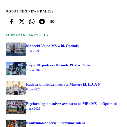
PODAJ TEN NEWS DALEJ:
POWIĄZANE ARTYKUŁY
Manecki 39. na MŚ w kl. Optimis
1 lip 2026
Legia 10. podczas II rundy PEŻ w Pucku
28 cze 2026
Rudawski mistrzem świata Masters kl. ILCA 6
9 cze 2026
Pięcioro legionistów z awansem na ME i MŚ kl. Optimist!
1 cze 2026
Kontynuować serię i utrzymać lidera