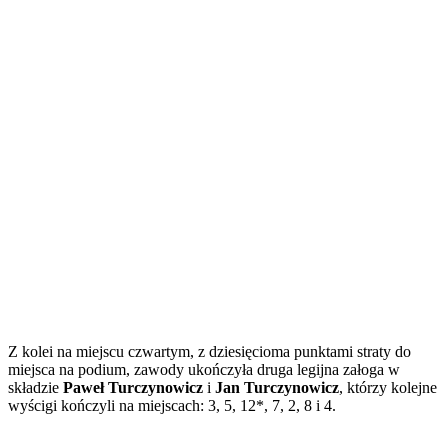
Z kolei na miejscu czwartym, z dziesięcioma punktami straty do
miejsca na podium, zawody ukończyła druga legijna załoga w
składzie
Paweł Turczynowicz
i
Jan Turczynowicz
, którzy kolejne
wyścigi kończyli na miejscach: 3, 5, 12*, 7, 2, 8 i 4.