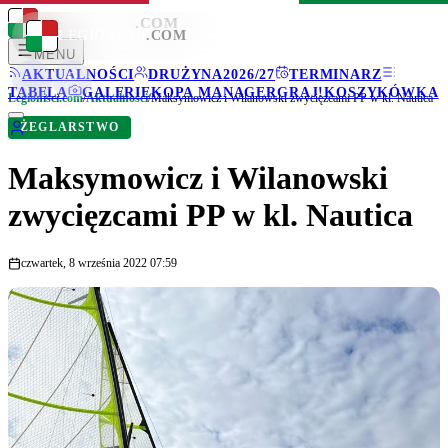
LEGIONISCI
.COM
LEGIONISCI
.COM
MENU
AKTUALNOŚCI
DRUŻYNA
2026/27
TERMINARZ
TABELA
GALERIE
KOPA MANAGER
GRAJ!
KOSZYKÓWKA
Legionisci.com
/
Aktualności
/
Maksymowicz i Wilanowski zwycięzcami PP w kl. Nautica
ŻEGLARSTWO
Maksymowicz i Wilanowski
zwycięzcami PP w kl. Nautica
czwartek, 8 września 2022 07:59