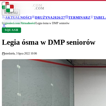
LEGIONISCI
.COM
LEGIONISCI
.COM
MENU
AKTUALNOŚCI
DRUŻYNA
2026/27
TERMINARZ
TABEL
Legionisci.com
/
Aktualności
/
Legia ósma w DMP seniorów
SQUASH
Legia ósma w DMP seniorów
niedziela, 3 lipca 2022 10:06