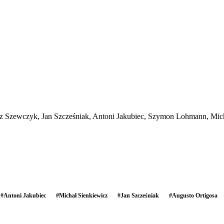
sz Szewczyk, Jan Szcześniak, Antoni Jakubiec, Szymon Lohmann, Mic
#
Antoni Jakubiec
#
Michał Sienkiewicz
#
Jan Szcześniak
#
Augusto Ortigosa