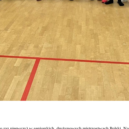
po raz pierwszy) w seniorskich, drużynowych mistrzostwach Polski. Na