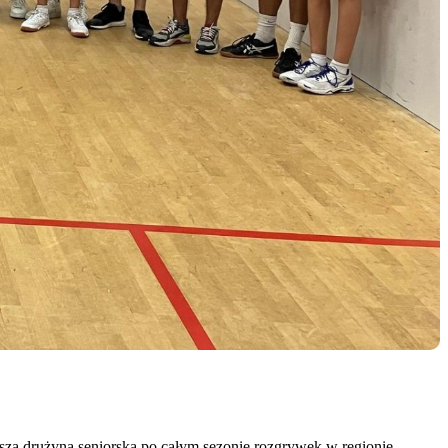
sza drużyna seniorska po całym sezonie rozgrywek w regionie