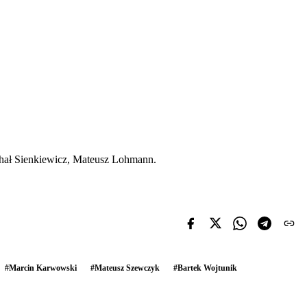
hał Sienkiewicz, Mateusz Lohmann.
#
Marcin Karwowski
#
Mateusz Szewczyk
#
Bartek Wojtunik