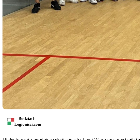
Bodziach
Legionisci.com
Utalentowani zawodnicy sekcji squasha Legii Warszawa, wystąpili (