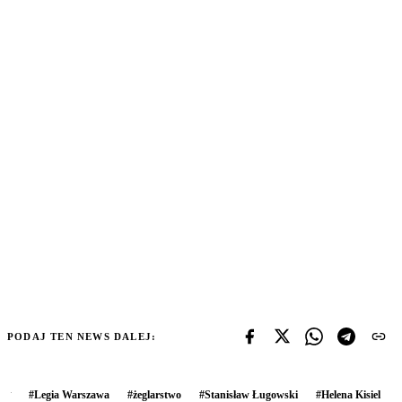
PODAJ TEN NEWS DALEJ:
#
Legia Warszawa
#
żeglarstwo
#
Stanisław Ługowski
#
Helena Kisiel