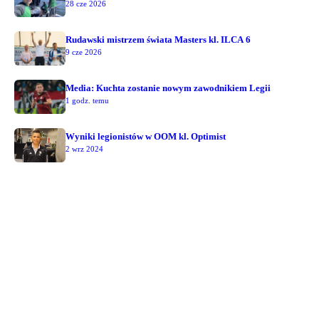
28 cze 2026
Rudawski mistrzem świata Masters kl. ILCA 6
9 cze 2026
Media: Kuchta zostanie nowym zawodnikiem Legii
1 godz. temu
Wyniki legionistów w OOM kl. Optimist
2 wrz 2024