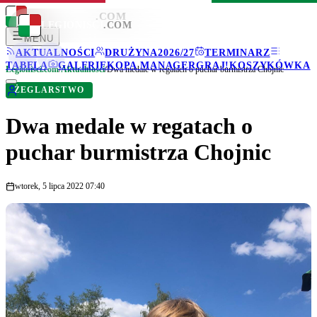
LEGIONISCI
.COM
LEGIONISCI
.COM
MENU
AKTUALNOŚCI
DRUŻYNA
2026/27
TERMINARZ
TABELA
GALERIE
KOPA MANAGER
GRAJ!
KOSZYKÓWKA
Legionisci.com
/
Aktualności
/
Dwa medale w regatach o puchar burmistrza Chojnic
ŻEGLARSTWO
Dwa medale w regatach o
puchar burmistrza Chojnic
wtorek, 5 lipca 2022 07:40