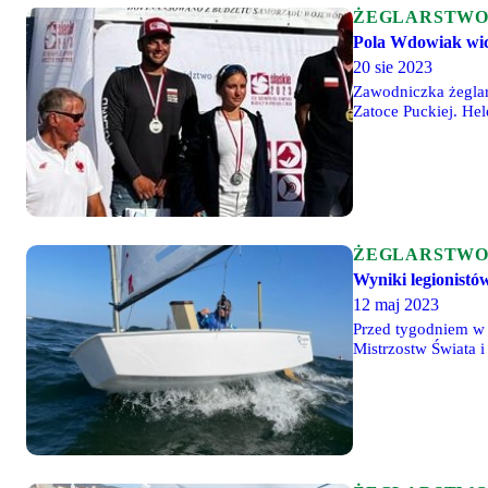
ŻEGLARSTW
Pola Wdowiak wice
20 sie 2023
Zawodniczka żeglars
Zatoce Puckiej. Hel
ŻEGLARSTW
Wyniki legionist
12 maj 2023
Przed tygodniem w 
Mistrzostw Świata i