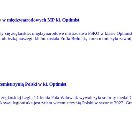
O
ów w międzynarodowych MP kl. Optimist
 się żeglarskie, międzynarodowe mistrzostwa PSKO w klasie Optimist,
odniczką naszego klubu została Zofia Brdulak, która ukończyła zawody 
ych sześciu wyścigach miejsca w ścisłej czołówce. Dopiero dwa ostatni
O
mistrzynią Polski w kl. Optimist
 żeglarskiej Legii, 14-letnia Pola Wdowiak wywalczyła srebrny medal 
ekowej legionistka jest zatem wicemistrzynią Polski w sezonie 2022. Gr
ch w Pucku zwyciężyła Kaja Śledzińska z Chojnickiego Klubu Żeglarski
e wyścigi (12) kończyła na miejscach: 2, 1, 2, 5, 1, 7, 2, 4, 12, 4, 1, 