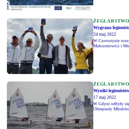
ŻEGLARSTW
Wygrana legionist
24 maj 2022
W Czorsztynie roze
Maksymowicz i Micha
Turczynowicz i Jan 
ŻEGLARSTW
Wyniki legionist
17 maj 2022
W Gdyni odbyły się
Olimpiady Młodzieży