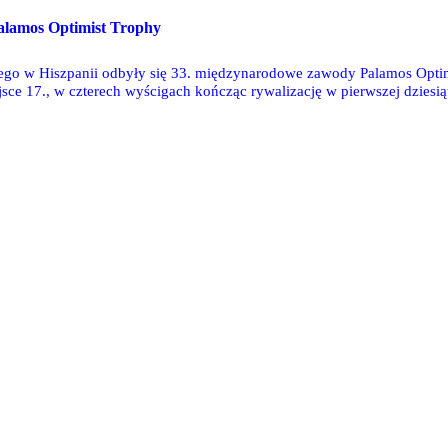
O
alamos Optimist Trophy
ego w Hiszpanii odbyły się 33. międzynarodowe zawody Palamos Optimis
jsce 17., w czterech wyścigach kończąc rywalizację w pierwszej dzies