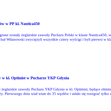
O
ów w PP kl. Nautica450
grane zostały żeglarskie zawody Pucharu Polski w klasie Nautica450, w
ł Wilanowski zwyciężyli wszystkie cztery wyścigi i byli pierwsi w klas
Turczynowicz, którzy kolejne wyścigi kończyli na pozycjach 5, 7, 3 i 5
O
ów w kl. Optimist w Pucharze YKP Gdynia
 żeglarskie zawody Pucharu YKP Gdynia w kl. Optimist, będące elimina
. Pierwszego dnia wiał wiatr do 35 węzłów i udało się rozegrać tylko 