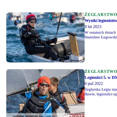
ŻEGLARSTW
Wyniki legionistó
8 lut 2023
W ostatnich dniach 
Stanisław Ługowski
którym legionistka 
ŻEGLARSTW
Legioniści 5. w D
6 paź 2022
Żeglarska Legia st
Iławie, legioniści 