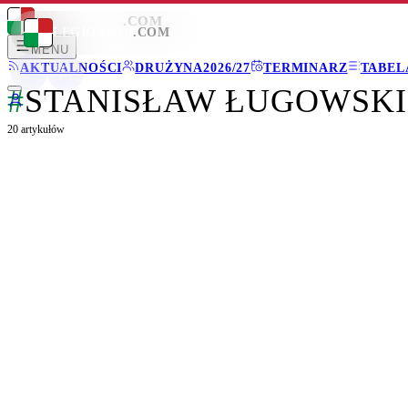
LEGIONISCI
.COM
LEGIONISCI
.COM
MENU
AKTUALNOŚCI
DRUŻYNA
2026/27
TERMINARZ
TABEL
#
STANISŁAW ŁUGOWSKI
20
artykułów