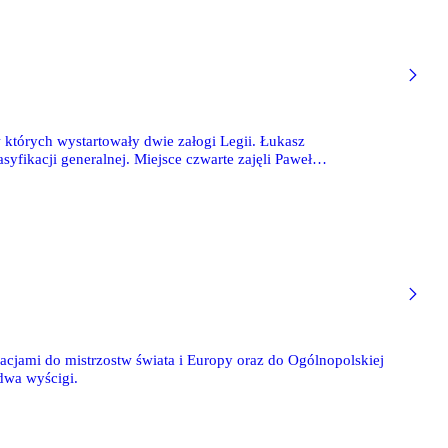
 których wystartowały dwie załogi Legii. Łukasz
yfikacji generalnej. Miejsce czwarte zajęli Paweł
. Startowało 12 załóg.
cjami do mistrzostw świata i Europy oraz do Ogólnopolskiej
dwa wyścigi.