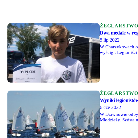
ŻEGLARSTW
Dwa medale w reg
5 lip 2022
W Charzykowach odb
wyścigi. Legioniśc
ŻEGLARSTW
Wyniki legionist
6 cze 2022
W Dziwnowie odbyły
Młodzieży. Szóste 
prowadzeniu. Legion