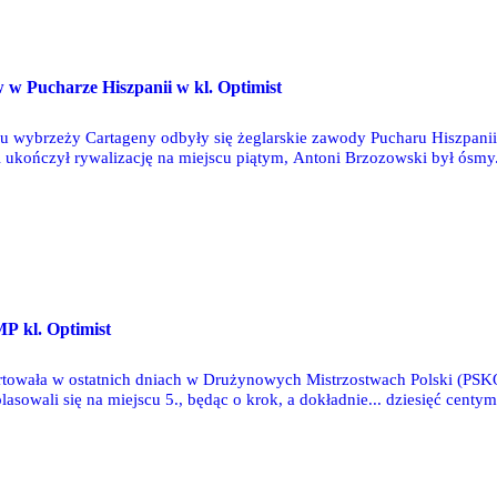
O
w w Pucharze Hiszpanii w kl. Optimist
u wybrzeży Cartageny odbyły się żeglarskie zawody Pucharu Hiszpanii 
 ukończył rywalizację na miejscu piątym, Antoni Brzozowski był ósmy
zaliczyła falstart, przez co ukończyła zawody na 19. pozycji.
O
MP kl. Optimist
artowała w ostatnich dniach w Drużynowych Mistrzostwach Polski (PS
uplasowali się na miejscu 5., będąc o krok, a dokładnie... dziesięć cent