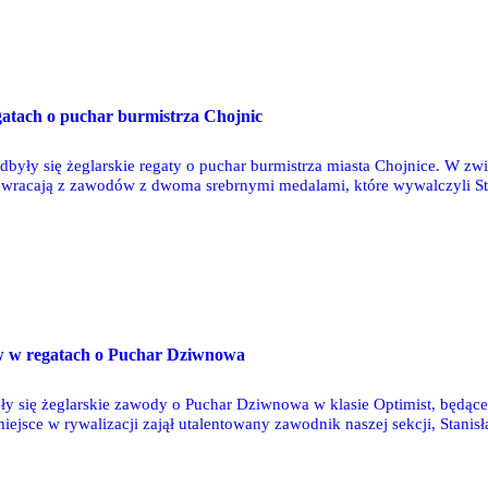
O
atach o puchar burmistrza Chojnic
yły się żeglarskie regaty o puchar burmistrza miasta Chojnice. W zwią
i wracają z zawodów z dwoma srebrnymi medalami, które wywalczyli Stan
O
ów w regatach o Puchar Dziwnowa
 się żeglarskie zawody o Puchar Dziwnowa w klasie Optimist, będące 
miejsce w rywalizacji zajął utalentowany zawodnik naszej sekcji, Stan
ista w poszczególnych wyścigach zajmował miejsca: 2, 1, 7, 1, 29, 9, (