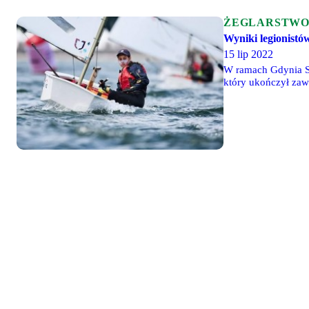
ŻEGLARSTW
Wyniki legionistó
15 lip 2022
W ramach Gdynia Sa
który ukończył zaw
przed końcem rywal