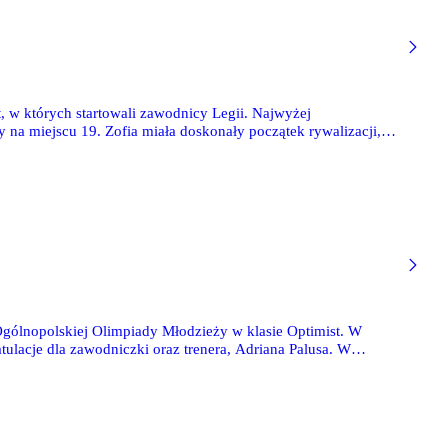
 w których startowali zawodnicy Legii. Najwyżej
na miejscu 19. Zofia miała doskonały początek rywalizacji,
e starty spowodowały spadek na 19. lokatę.
Ogólnopolskiej Olimpiady Młodzieży w klasie Optimist. W
atulacje dla zawodniczki oraz trenera, Adriana Palusa. W
ego, która wyprzedziła legionistkę o 8 punktów. Pola
(18). Miejsce dziewiąte zajęła Zofia Brdulak.