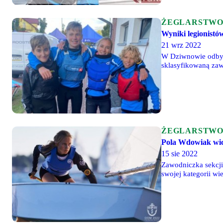
ŻEGLARSTW
Wyniki legionist
21 wrz 2022
W Dziwnowie odbyły
sklasyfikowaną zaw
zajmując w pierwsz
ŻEGLARSTW
Pola Wdowiak wice
15 sie 2022
Zawodniczka sekcji
swojej kategorii wi
zawodach rozegrany
Wdowiak poszczególn