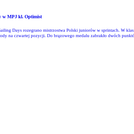
O
w w MPJ kl. Optimist
iling Days rozegrano mistrzostwa Polski juniorów w sprintach. W klas
ody na czwartej pozycji. Do brązowego medalu zabrakło dwóch punktów.
izacji miała tyle samo punktów co trzecia zawodniczka.