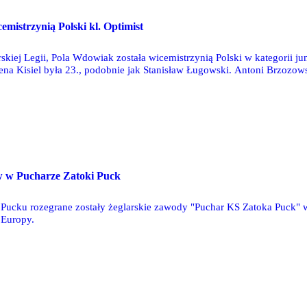
O
mistrzynią Polski kl. Optimist
kiej Legii, Pola Wdowiak została wicemistrzynią Polski w kategorii ju
ena Kisiel była 23., podobnie jak Stanisław Ługowski. Antoni Brzozowsk
O
ów w Pucharze Zatoki Puck
Pucku rozegrane zostały żeglarskie zawody "Puchar KS Zatoka Puck" w 
 Europy.