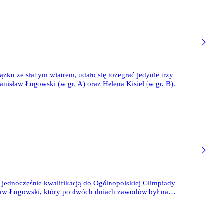
zku ze słabym wiatrem, udało się rozegrać jedynie trzy
isław Ługowski (w gr. A) oraz Helena Kisiel (w gr. B).
jednocześnie kwalifikacją do Ogólnopolskiej Olimpiady
isław Ługowski, który po dwóch dniach zawodów był na
37) i 12.