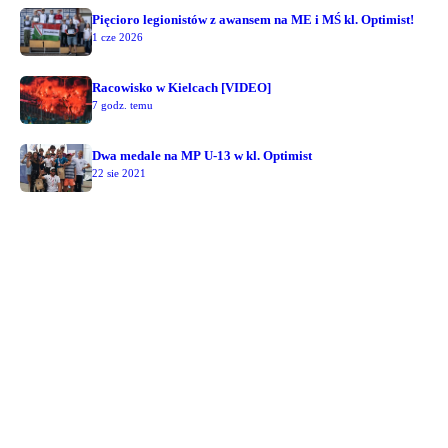
Pięcioro legionistów z awansem na ME i MŚ kl. Optimist!
1 cze 2026
Racowisko w Kielcach [VIDEO]
7 godz. temu
Dwa medale na MP U-13 w kl. Optimist
22 sie 2021