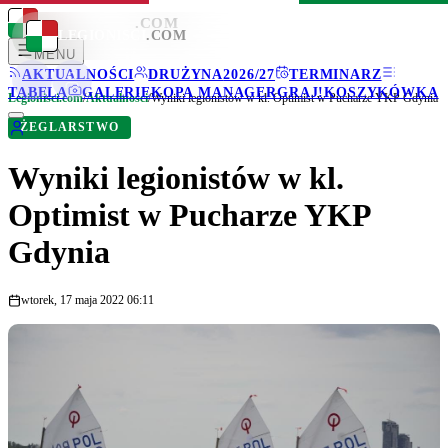
LEGIONISCI
.COM
LEGIONISCI
.COM
MENU
AKTUALNOŚCI
DRUŻYNA
2026/27
TERMINARZ
TABELA
GALERIE
KOPA MANAGER
GRAJ!
KOSZYKÓWKA
Legionisci.com
/
Aktualności
/
Wyniki legionistów w kl. Optimist w Pucharze YKP Gdynia
ŻEGLARSTWO
Wyniki legionistów w kl.
Optimist w Pucharze YKP
Gdynia
wtorek, 17 maja 2022 06:11