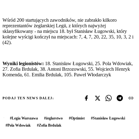
Wśród 200 startujących zawodników, nie zabrakło kilkoro
reprezentantów żeglarskiej Legii, z których najwyżej
sklasyfikowany - na miejscu 18. był Stanisław Ługowski, który
kolejne wyścigi kończył na miejscach: 7, 4, 7, 20, 22, 35, 10, 3, 2 i
(42).
Wyniki legionistów:
18. Stanisław Ługowski, 25. Pola Wdowiak,
27. Zofia Brdulak, 38. Antoni Brzozowski, 55. Wojciech Henryk
Komenda, 61. Emilia Brdulak, 105. Paweł Włodarczyk
PODAJ TEN NEWS DALEJ:
#
Legia Warszawa
#
żeglarstwo
#
Optimist
#
Stanisław Ługowski
#
Pola Wdowiak
#
Zofia Brdulak