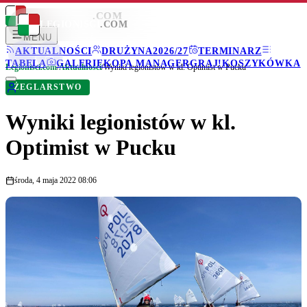
LEGIONISCI
.COM
LEGIONISCI
.COM
MENU
AKTUALNOŚCI
DRUŻYNA
2026/27
TERMINARZ
TABELA
GALERIE
KOPA MANAGER
GRAJ!
KOSZYKÓWKA
Legionisci.com
/
Aktualności
/
Wyniki legionistów w kl. Optimist w Pucku
ŻEGLARSTWO
Wyniki legionistów w kl.
Optimist w Pucku
środa, 4 maja 2022 08:06