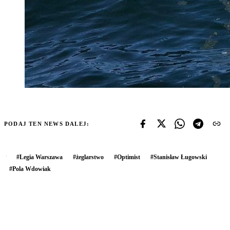
PODAJ TEN NEWS DALEJ:
#
Legia Warszawa
#
żeglarstwo
#
Optimist
#
Stanisław Ługowski
#
Pola Wdowiak