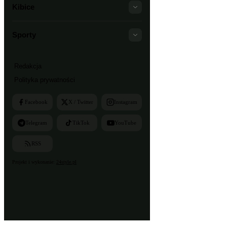
Kibice
Sporty
Redakcja
Polityka prywatności
Facebook
X / Twitter
Instagram
Telegram
TikTok
YouTube
RSS
Projekt i wykonanie:
24style.pl