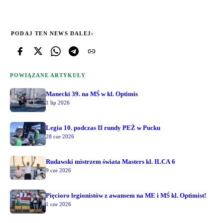
PODAJ TEN NEWS DALEJ:
POWIĄZANE ARTYKUŁY
Manecki 39. na MŚ w kl. Optimis
1 lip 2026
Legia 10. podczas II rundy PEŻ w Pucku
28 cze 2026
Rudawski mistrzem świata Masters kl. ILCA 6
9 cze 2026
Pięcioro legionistów z awansem na ME i MŚ kl. Optimist!
1 cze 2026