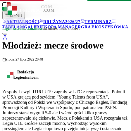
LEGIONISCI
.COM
LEGIONISCI
.COM
MENU
AKTUALNOŚCI
DRUŻYNA
2026/27
TERMINARZ
TABELA
GALERIE
KOPA MANAGER
GRAJ!
KOSZYKÓWKA
Legionisci.com
/
Aktualności
/
Młodzież: mecze środowe
Młodzież: mecze środowe
środa, 27 lipca 2022 20:48
Redakcja
Legionisci.com
Zespoły Lewgii U16 i U19 zagrały w LTC z reprezentacją Polonii
w USA grającą pod szyldem "Young Talents from USA",
sprowadzoną od Polski we współpracy z Chicago Eagles, Fundacją
Promocji Kultury i Wspierania Sportu, pod patronatem PZPN.
Juniorzy starsi wygrali 5-0 ale i wśród gości kilku graczy
zaprezentowało się ciekawie. Mecz z Polakami z USA rozegrała też
Legia U16. Goście zaczęli mocno, wychodząc wysokim
pressingiem ale Legia stopniowo przejęła inicjatywę i ostatecznie