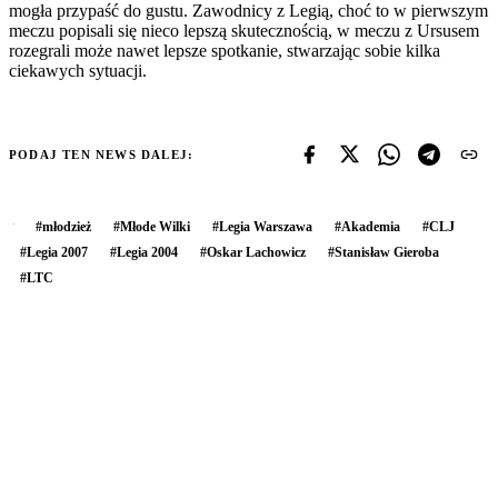
mogła przypaść do gustu. Zawodnicy z Legią, choć to w pierwszym
meczu popisali się nieco lepszą skutecznością, w meczu z Ursusem
rozegrali może nawet lepsze spotkanie, stwarzając sobie kilka
ciekawych sytuacji.
PODAJ TEN NEWS DALEJ:
#
młodzież
#
Młode Wilki
#
Legia Warszawa
#
Akademia
#
CLJ
#
Legia 2007
#
Legia 2004
#
Oskar Lachowicz
#
Stanisław Gieroba
#
LTC