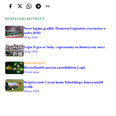
POWIĄZANE ARTYKUŁY
Nowe legijne graffiti: Honorem Legionisty zwycięstwo w
walce (616)
28 lip 2026
Legia II gra ze Stalą - zapraszamy na historyczny mecz
24 lip 2026
KOSZYKÓWKA
Devon Daniels nowym zawodnikiem Legii
59 min temu
Wypożyczeni: Czyste konto Kikolskiego, Knera ustalił
wynik
30 kwi 2024