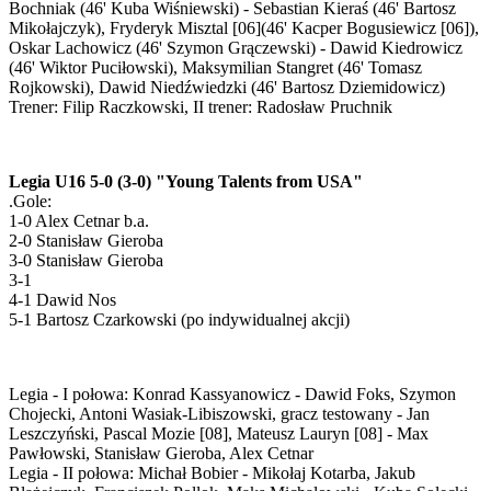
Bochniak (46' Kuba Wiśniewski) - Sebastian Kieraś (46' Bartosz
Mikołajczyk), Fryderyk Misztal [06](46' Kacper Bogusiewicz [06]),
Oskar Lachowicz (46' Szymon Grączewski) - Dawid Kiedrowicz
(46' Wiktor Puciłowski), Maksymilian Stangret (46' Tomasz
Rojkowski), Dawid Niedźwiedzki (46' Bartosz Dziemidowicz)
Trener: Filip Raczkowski, II trener: Radosław Pruchnik
Legia U16 5-0 (3-0) "Young Talents from USA"
.Gole:
1-0 Alex Cetnar b.a.
2-0 Stanisław Gieroba
3-0 Stanisław Gieroba
3-1
4-1 Dawid Nos
5-1 Bartosz Czarkowski (po indywidualnej akcji)
Legia - I połowa: Konrad Kassyanowicz - Dawid Foks, Szymon
Chojecki, Antoni Wasiak-Libiszowski, gracz testowany - Jan
Leszczyński, Pascal Mozie [08], Mateusz Lauryn [08] - Max
Pawłowski, Stanisław Gieroba, Alex Cetnar
Legia - II połowa: Michał Bobier - Mikołaj Kotarba, Jakub