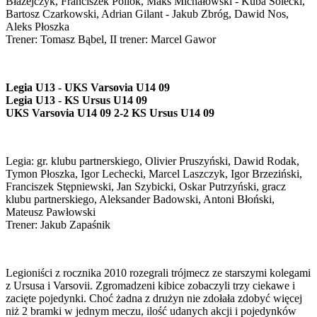
Błażejczyk, Franciszek Pollok, Maks Michałowski - Kuba Solecki,
Bartosz Czarkowski, Adrian Gilant - Jakub Zbróg, Dawid Nos,
Aleks Płoszka
Trener: Tomasz Bąbel, II trener: Marcel Gawor
Legia U13 - UKS Varsovia U14 09
Legia U13 - KS Ursus U14 09
UKS Varsovia U14 09 2-2 KS Ursus U14 09
Legia: gr. klubu partnerskiego, Olivier Pruszyński, Dawid Rodak,
Tymon Płoszka, Igor Lechecki, Marcel Laszczyk, Igor Brzeziński,
Franciszek Stępniewski, Jan Szybicki, Oskar Putrzyński, gracz
klubu partnerskiego, Aleksander Badowski, Antoni Błoński,
Mateusz Pawłowski
Trener: Jakub Zapaśnik
Legioniści z rocznika 2010 rozegrali trójmecz ze starszymi kolegami
z Ursusa i Varsovii. Zgromadzeni kibice zobaczyli trzy ciekawe i
zacięte pojedynki. Choć żadna z drużyn nie zdołała zdobyć więcej
niż 2 bramki w jednym meczu, ilość udanych akcji i pojedynków