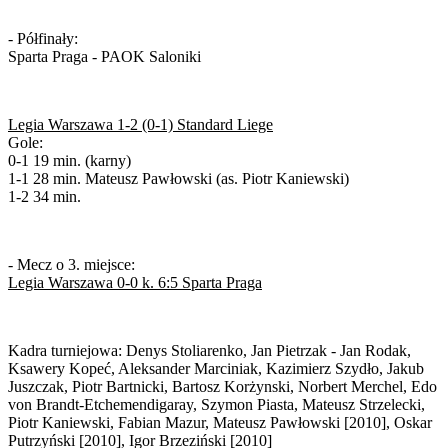
- Półfinały:
Sparta Praga - PAOK Saloniki
Legia Warszawa 1-2 (0-1) Standard Liege
Gole:
0-1 19 min. (karny)
1-1 28 min. Mateusz Pawłowski (as. Piotr Kaniewski)
1-2 34 min.
- Mecz o 3. miejsce:
Legia Warszawa 0-0 k. 6:5 Sparta Praga
Kadra turniejowa: Denys Stoliarenko, Jan Pietrzak - Jan Rodak,
Ksawery Kopeć, Aleksander Marciniak, Kazimierz Szydło, Jakub
Juszczak, Piotr Bartnicki, Bartosz Korżynski, Norbert Merchel, Edo
von Brandt-Etchemendigaray, Szymon Piasta, Mateusz Strzelecki,
Piotr Kaniewski, Fabian Mazur, Mateusz Pawłowski [2010], Oskar
Putrzyński [2010], Igor Brzeziński [2010]