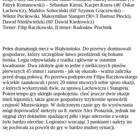
Patryk Romanowski) – Sebastian Kieraś, Kacper Knera (46' Oskar
Lachowicz), Maddox Sobociński (60' Szymon Grączewski) –
Wiktor Puciłowski, Maksymilian Stangret (90+3' Bartosz Płocki),
Dawid Niedźwiedzki (60' Dawid Kiedrowicz)
Trener: Filip Raczkowski, II trener: Radosław Pruchnik
Pełen dramaturgii mecz w Białymstoku. Do przerwy dominowali
gospodarze, którzy szczególnie łatwo przedzierali się bokami
boiska. Legia odpowiadała z rzadka i głównie w ostatnim
kwadransie. Dwa zdobyte gole to jedne z nielkicznych plusów
pierwszych 45 minut i zarazem - jak się okazało - ważna zaliczka
przed drugą połową. Po przerwa podopieczni Filipa Raczkowskiego
wściekle zaatakowali i przez 20 minut stworzyli sobie sporo okazji,
z których wykorzystali dwie, za sprawą Lachowicza i Stangreta.
Potem tempo gry ukległo uspokojeniu. choć jeszcze dwie okazje
mieli legioniści, także gracze gospodarzy trzykrotnie sprawdzili
czujność Murawskiego. W doliczonym czasie gry do wyrównania
mógł doprowadzić niekryty na 8. metrze Alex Protaziuk, jednak nie
sięgnął zbyt dokładnie spadającej piłki i jego uderzenie z woleja
było bardzo niecelne. Legionisci wracająz 3 punktami i należy im
się pochwała za powrót do gry w bardzo trudnej sytuacji.