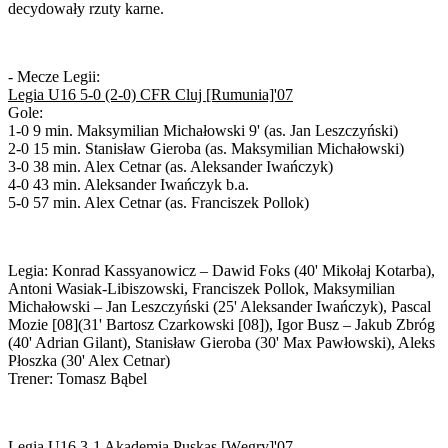
decydowały rzuty karne.
- Mecze Legii:
Legia U16 5-0 (2-0) CFR Cluj [Rumunia]'07
Gole:
1-0 9 min. Maksymilian Michałowski 9' (as. Jan Leszczyński)
2-0 15 min. Stanisław Gieroba (as. Maksymilian Michałowski)
3-0 38 min. Alex Cetnar (as. Aleksander Iwańczyk)
4-0 43 min. Aleksander Iwańczyk b.a.
5-0 57 min. Alex Cetnar (as. Franciszek Pollok)
Legia: Konrad Kassyanowicz – Dawid Foks (40' Mikołaj Kotarba),
Antoni Wasiak-Libiszowski, Franciszek Pollok, Maksymilian
Michałowski – Jan Leszczyński (25' Aleksander Iwańczyk), Pascal
Mozie [08](31' Bartosz Czarkowski [08]), Igor Busz – Jakub Zbróg
(40' Adrian Gilant), Stanisław Gieroba (30' Max Pawłowski), Aleks
Płoszka (30' Alex Cetnar)
Trener: Tomasz Bąbel
Legia U16 3-1 Akademia Puskas [Węgry]'07