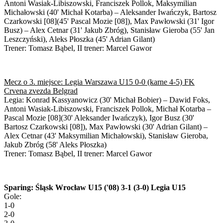
Antoni Wasiak-Libiszowski, Franciszek Pollok, Maksymilian
Michałowski (40' Michał Kotarba) – Aleksander Iwańczyk, Bartosz
Czarkowski [08](45' Pascal Mozie [08]), Max Pawłowski (31' Igor
Busz) – Alex Cetnar (31' Jakub Zbróg), Stanisław Gieroba (55' Jan
Leszczyński), Aleks Płoszka (45' Adrian Gilant)
Trener: Tomasz Bąbel, II trener: Marcel Gawor
Mecz o 3. miejsce: Legia Warszawa U15 0-0 (karne 4-5) FK
Crvena zvezda Belgrad
Legia: Konrad Kassyanowicz (30' Michał Bobier) – Dawid Foks,
Antoni Wasiak-Libiszowski, Franciszek Pollok, Michał Kotarba –
Pascal Mozie [08](30' Aleksander Iwańczyk), Igor Busz (30'
Bartosz Czarkowski [08]), Max Pawłowski (30' Adrian Gilant) –
Alex Cetnar (43' Maksymilian Michałowski), Stanisław Gieroba,
Jakub Zbróg (58' Aleks Płoszka)
Trener: Tomasz Bąbel, II trener: Marcel Gawor
Sparing: Śląsk Wrocław U15 ('08) 3-1 (3-0) Legia U15
Gole:
1-0
2-0