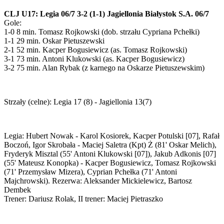
CLJ U17: Legia 06/7 3-2 (1-1) Jagiellonia Białystok S.A. 06/7
Gole:
1-0 8 min. Tomasz Rojkowski (dob. strzału Cypriana Pchełki)
1-1 29 min. Oskar Pietuszewski
2-1 52 min. Kacper Bogusiewicz (as. Tomasz Rojkowski)
3-1 73 min. Antoni Klukowski (as. Kacper Bogusiewicz)
3-2 75 min. Alan Rybak (z karnego na Oskarze Pietuszewskim)
Strzały (celne): Legia 17 (8) - Jagiellonia 13(7)
Legia: Hubert Nowak - Karol Kosiorek, Kacper Potulski [07], Rafał
Boczoń, Igor Skrobała - Maciej Saletra (Kpt) Ż (81' Oskar Melich),
Fryderyk Misztal (55' Antoni Klukowski [07]), Jakub Adkonis [07]
(55' Mateusz Konopka) - Kacper Bogusiewicz, Tomasz Rojkowski
(71' Przemysław Mizera), Cyprian Pchełka (71' Antoni
Majchrowski). Rezerwa: Aleksander Mickielewicz, Bartosz
Dembek
Trener: Dariusz Rolak, II trener: Maciej Pietraszko