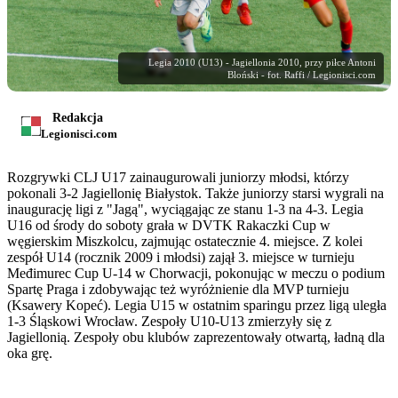
Legia 2010 (U13) - Jagiellonia 2010, przy piłce Antoni
Bloński - fot. Raffi / Legionisci.com
Redakcja
Legionisci.com
Rozgrywki CLJ U17 zainaugurowali juniorzy młodsi, którzy
pokonali 3-2 Jagiellonię Białystok. Także juniorzy starsi wygrali na
inaugurację ligi z "Jagą", wyciągając ze stanu 1-3 na 4-3. Legia
U16 od środy do soboty grała w DVTK Rakaczki Cup w
węgierskim Miszkolcu, zajmując ostatecznie 4. miejsce. Z kolei
zespół U14 (rocznik 2009 i młodsi) zajął 3. miejsce w turnieju
Međimurec Cup U-14 w Chorwacji, pokonując w meczu o podium
Spartę Praga i zdobywając też wyróżnienie dla MVP turnieju
(Ksawery Kopeć). Legia U15 w ostatnim sparingu przez ligą uległa
1-3 Śląskowi Wrocław. Zespoły U10-U13 zmierzyły się z
Jagiellonią. Zespoły obu klubów zaprezentowały otwartą, ładną dla
oka grę.