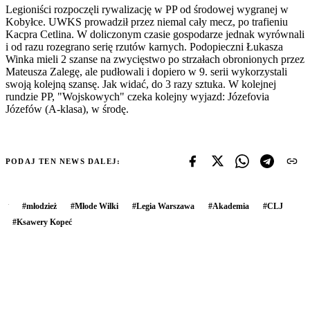
Legioniści rozpoczęli rywalizację w PP od środowej wygranej w
Kobyłce. UWKS prowadził przez niemal cały mecz, po trafieniu
Kacpra Cetlina. W doliczonym czasie gospodarze jednak wyrównali
i od razu rozegrano serię rzutów karnych. Podopieczni Łukasza
Winka mieli 2 szanse na zwycięstwo po strzałach obronionych przez
Mateusza Zalegę, ale pudłowali i dopiero w 9. serii wykorzystali
swoją kolejną szansę. Jak widać, do 3 razy sztuka. W kolejnej
rundzie PP, "Wojskowych" czeka kolejny wyjazd: Józefovia
Józefów (A-klasa), w środę.
PODAJ TEN NEWS DALEJ:
#
młodzież
#
Młode Wilki
#
Legia Warszawa
#
Akademia
#
CLJ
#
Ksawery Kopeć