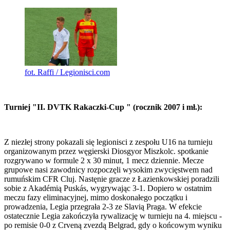
fot. Raffi / Legionisci.com
Turniej "II. DVTK Rakaczki-Cup " (rocznik 2007 i mł.):
Z niezłej strony pokazali się legionisci z zespołu U16 na turnieju
organizowanym przez węgierski Diosgyor Miszkolc. spotkanie
rozgrywano w formule 2 x 30 minut, 1 mecz dziennie. Mecze
grupowe nasi zawodnicy rozpoczęli wysokim zwycięstwem nad
rumuńskim CFR Cluj. Nastęnie gracze z Łazienkowskiej poradzili
sobie z Akadémią Puskás, wygrywając 3-1. Dopiero w ostatnim
meczu fazy eliminacyjnej, mimo doskonałego początku i
prowadzenia, Legia przegrała 2-3 ze Slavią Praga. W efekcie
ostatecznie Legia zakończyła rywalizację w turnieju na 4. miejscu -
po remisie 0-0 z Crveną zvezdą Belgrad, gdy o końcowym wyniku