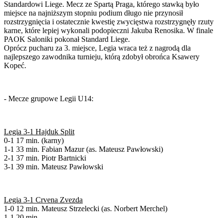
Standardowi Liege. Mecz ze Spartą Praga, którego stawką było
miejsce na najniższym stopniu podium długo nie przynosił
rozstrzygnięcia i ostatecznie kwestię zwycięstwa rozstrzygnęły rzuty
karne, które lepiej wykonali podopieczni Jakuba Renosika. W finale
PAOK Saloniki pokonał Standard Liege.
Oprócz pucharu za 3. miejsce, Legia wraca też z nagrodą dla
najlepszego zawodnika turnieju, którą zdobył obrońca Ksawery
Kopeć.
- Mecze grupowe Legii U14:
Legia 3-1 Hajduk Split
0-1 17 min. (karny)
1-1 33 min. Fabian Mazur (as. Mateusz Pawłowski)
2-1 37 min. Piotr Bartnicki
3-1 39 min. Mateusz Pawłowski
Legia 3-1 Crvena Zvezda
1-0 12 min. Mateusz Strzelecki (as. Norbert Merchel)
1-1 20 min.