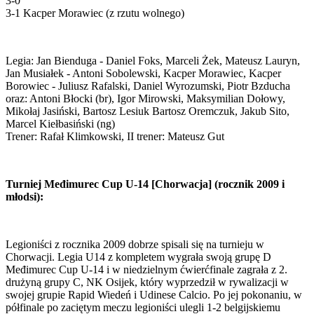
3-0
3-1 Kacper Morawiec (z rzutu wolnego)
Legia: Jan Bienduga - Daniel Foks, Marceli Żek, Mateusz Lauryn,
Jan Musiałek - Antoni Sobolewski, Kacper Morawiec, Kacper
Borowiec - Juliusz Rafalski, Daniel Wyrozumski, Piotr Bzducha
oraz: Antoni Błocki (br), Igor Mirowski, Maksymilian Dołowy,
Mikołaj Jasiński, Bartosz Lesiuk Bartosz Oremczuk, Jakub Sito,
Marcel Kiełbasiński (ng)
Trener: Rafał Klimkowski, II trener: Mateusz Gut
Turniej Međimurec Cup U-14 [Chorwacja] (rocznik 2009 i
młodsi):
Legioniści z rocznika 2009 dobrze spisali się na turnieju w
Chorwacji. Legia U14 z kompletem wygrała swoją grupę D
Međimurec Cup U-14 i w niedzielnym ćwierćfinale zagrała z 2.
drużyną grupy C, NK Osijek, który wyprzedził w rywalizacji w
swojej grupie Rapid Wiedeń i Udinese Calcio. Po jej pokonaniu, w
półfinale po zaciętym meczu legioniści ulegli 1-2 belgijskiemu