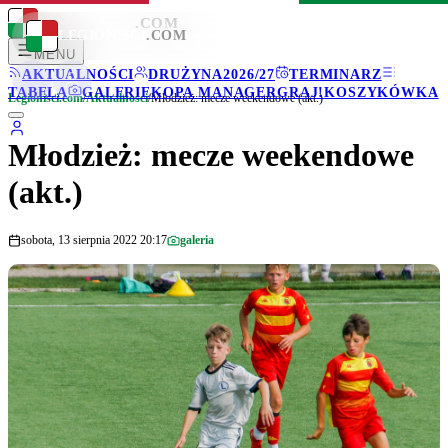
LEGIONISCI
.COM
LEGIONISCI
.COM
MENU
AKTUALNOŚCI
DRUŻYNA
2026/27
TERMINARZ
TABELA
GALERIE
KOPA MANAGER
GRAJ!
KOSZYKÓWKA
Legionisci.com
/
Aktualności
/
Młodzież: mecze weekendowe (akt.)
Młodzież: mecze weekendowe
(akt.)
sobota, 13 sierpnia 2022 20:17
galeria