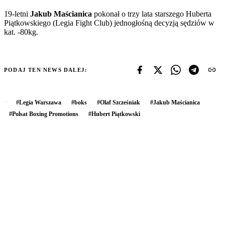
19-letni
Jakub Maścianica
pokonał o trzy lata starszego Huberta
Piątkowskiego (Legia Fight Club) jednogłośną decyzją sędziów w
kat. -80kg.
PODAJ TEN NEWS DALEJ:
#
Legia Warszawa
#
boks
#
Olaf Szcześniak
#
Jakub Maścianica
#
Polsat Boxing Promotions
#
Hubert Piątkowski