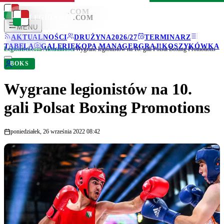
LEGIONISCI
.COM
LEGIONISCI
.COM
MENU
AKTUALNOŚCI
DRUŻYNA
2026/27
TERMINARZ
TABELA
GALERIE
KOPA MANAGER
GRAJ!
KOSZYKÓWKA
Legionisci.com
/
Aktualności
/
Wygrane legionistów na 10. gali Polsat Boxing Promotions
BOKS
Wygrane legionistów na 10.
gali Polsat Boxing Promotions
poniedziałek, 26 września 2022 08:42