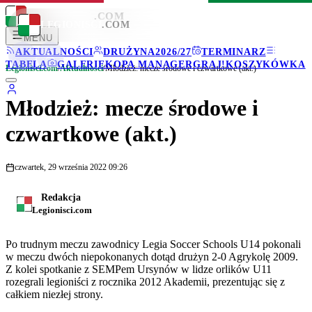
LEGIONISCI
.COM
LEGIONISCI
.COM
MENU
AKTUALNOŚCI
DRUŻYNA
2026/27
TERMINARZ
TABELA
GALERIE
KOPA MANAGER
GRAJ!
KOSZYKÓWKA
Legionisci.com
/
Aktualności
/
Młodzież: mecze środowe i czwartkowe (akt.)
Młodzież: mecze środowe i
czwartkowe (akt.)
czwartek, 29 września 2022 09:26
Redakcja
Legionisci.com
Po trudnym meczu zawodnicy Legia Soccer Schools U14 pokonali
w meczu dwóch niepokonanych dotąd drużyn 2-0 Agrykolę 2009.
Z kolei spotkanie z SEMPem Ursynów w lidze orlików U11
rozegrali legioniści z rocznika 2012 Akademii, prezentując się z
całkiem niezłej strony.