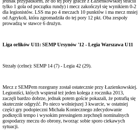
jednak przypadkiem, że do tej pory gracze z Łazienkowskiej stracili
tylko 1 gola od początku rundy) i mecz zakończył się wynikiem 0-2
dla legionistów. LSS ma po 4 meczach 10 punktów i ma mecz mniej
od Agrykoli, która zgromadziła do tej pory 12 pkt. Oba zespoły
prowadzą w stawce 6 drużyn.
Liga orlików U11: SEMP Ursynów '12 - Legia Warszawa U11
Strzały (celne): SEMP 14 (7) - Legia 42 (29).
Mecz z SEMPem rozegrany został ostatecznie przy Łazienkowskiej.
Legioniści, któych wspierał też jeden kolega z rocznika 2013,
zaczęli bardzo dobrze, jednak potem goście pokazali, że potrafią się
skutecznie odgryźć. Po nieco wolniejszej 3 kwarcie, w ostatniej
części gry podopieczni Michała Koniecznego zdecydowanie
podkręcili tempo i wysokim pressingiem zepchnęli nominalnych
gospodarzy meczu do obrony, tworząc sobie sporo ciekawych
sytuacji.