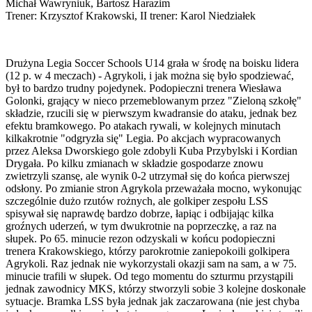
Michał Wawryniuk, Bartosz Harazim
Trener: Krzysztof Krakowski, II trener: Karol Niedziałek
Drużyna Legia Soccer Schools U14 grała w środę na boisku lidera
(12 p. w 4 meczach) - Agrykoli, i jak można się było spodziewać,
był to bardzo trudny pojedynek. Podopieczni trenera Wiesława
Golonki, grający w nieco przemeblowanym przez "Zieloną szkołę"
składzie, rzucili się w pierwszym kwadransie do ataku, jednak bez
efektu bramkowego. Po atakach rywali, w kolejnych minutach
kilkakrotnie "odgryzła się" Legia. Po akcjach wypracowanych
przez Aleksa Dworskiego gole zdobyli Kuba Przybylski i Kordian
Drygała. Po kilku zmianach w składzie gospodarze znowu
zwietrzyli szansę, ale wynik 0-2 utrzymał się do końca pierwszej
odsłony. Po zmianie stron Agrykola przeważała mocno, wykonując
szczególnie dużo rzutów rożnych, ale golkiper zespołu LSS
spisywał się naprawdę bardzo dobrze, łapiąc i odbijając kilka
groźnych uderzeń, w tym dwukrotnie na poprzeczkę, a raz na
słupek. Po 65. minucie rezon odzyskali w końcu podopieczni
trenera Krakowskiego, którzy parokrotnie zaniepokoili golkipera
Agrykoli. Raz jednak nie wykorzystali okazji sam na sam, a w 75.
minucie trafili w słupek. Od tego momentu do szturmu przystąpili
jednak zawodnicy MKS, którzy stworzyli sobie 3 kolejne doskonałe
sytuacje. Bramka LSS była jednak jak zaczarowana (nie jest chyba