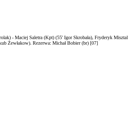
ak) - Maciej Saletra (Kpt) (55' Igor Skrobała), Fryderyk Misztal
kub Żewłakow). Rezerwa: Michał Bobier (br) [07]