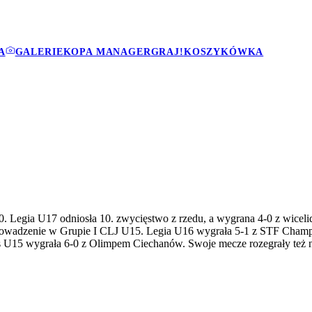
A
GALERIE
KOPA MANAGER
GRAJ!
KOSZYKÓWKA
w 10. Legia U17 odniosła 10. zwycięstwo z rzedu, a wygrana 4-0 z wice
e prowadzenie w Grupie I CLJ U15. Legia U16 wygrała 5-1 z STF Cha
ols U15 wygrała 6-0 z Olimpem Ciechanów. Swoje mecze rozegrały też 