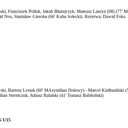
ński, Franciszek Pollok, Jakub Błażejczyk, Mateusz Lauryn [08] (77'
id Nos, Stanisław Gieroba (66' Kuba Solecki). Rezerwa: Dawid Foks.
wski, Bartosz Lesiuk (60' MAsymilian Dołowy) - Marcel Kiełbasiński (
ian Sterniczuk, Juliusz Rafalski (41' Tomasz Babiloński)
S U15