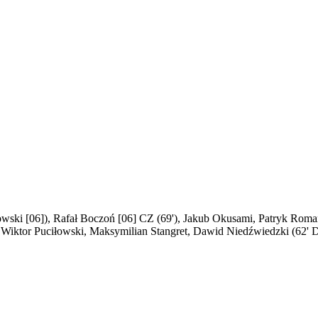
owski [06]), Rafał Boczoń [06] CZ (69'), Jakub Okusami, Patryk Rom
 Wiktor Puciłowski, Maksymilian Stangret, Dawid Niedźwiedzki (62' 