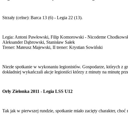
Strzały (celne): Barca 13 (6) - Legia 22 (13).
Legia: Antoni Pawłowski, Filip Komorowski - Nicodeme Chodkowski,
Aleksander Dąbrowski, Stanisław Sałek
Trener: Mateusz Majewski, II trener: Krystian Sowiński
Niezłe spotkanie w wykonaniu legionistów. Gospodarze, których z g
dokładniej wykańczali akcje legioniści którzy z minuty na minutę pr
Orły Zielonka 2011 - Legia LSS U12
Tak jak w pierwszej rundzie, spotkanie miało zacięty charakter, cho