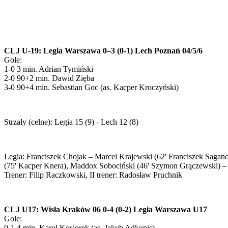
CLJ U-19: Legia Warszawa 0–3 (0-1) Lech Poznań 04/5/6
Gole:
1-0 3 min. Adrian Tymiński
2-0 90+2 min. Dawid Zięba
3-0 90+4 min. Sebastian Goc (as. Kacper Kroczyński)
Strzały (celne): Legia 15 (9) - Lech 12 (8)
Legia: Franciszek Chojak – Marcel Krajewski (62' Franciszek Sagan
(75' Kacper Knera), Maddox Sobociński (46' Szymon Grączewski) –
Trener: Filip Raczkowski, II trener: Radosław Pruchnik
CLJ U17: Wisła Kraków 06 0-4 (0-2) Legia Warszawa U17
Gole:
0-1 4 min. Karol Kosiorek (as. Jakub Adkonis)