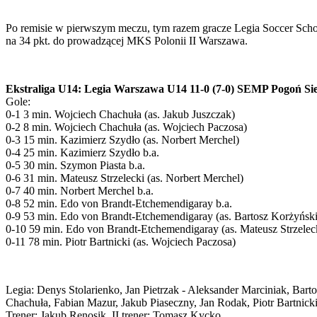
Po remisie w pierwszym meczu, tym razem gracze Legia Soccer Schoo
na 34 pkt. do prowadzącej MKS Polonii II Warszawa.
Ekstraliga U14: Legia Warszawa U14 11-0 (7-0) SEMP Pogoń Sie
Gole:
0-1 3 min. Wojciech Chachuła (as. Jakub Juszczak)
0-2 8 min. Wojciech Chachuła (as. Wojciech Paczosa)
0-3 15 min. Kazimierz Szydło (as. Norbert Merchel)
0-4 25 min. Kazimierz Szydło b.a.
0-5 30 min. Szymon Piasta b.a.
0-6 31 min. Mateusz Strzelecki (as. Norbert Merchel)
0-7 40 min. Norbert Merchel b.a.
0-8 52 min. Edo von Brandt-Etchemendigaray b.a.
0-9 53 min. Edo von Brandt-Etchemendigaray (as. Bartosz Korżyński
0-10 59 min. Edo von Brandt-Etchemendigaray (as. Mateusz Strzelec
0-11 78 min. Piotr Bartnicki (as. Wojciech Paczosa)
Legia: Denys Stolarienko, Jan Pietrzak - Aleksander Marciniak, Bar
Chachuła, Fabian Mazur, Jakub Piaseczny, Jan Rodak, Piotr Bartnick
Trener: Jakub Renosik, II trener: Tomasz Kycko