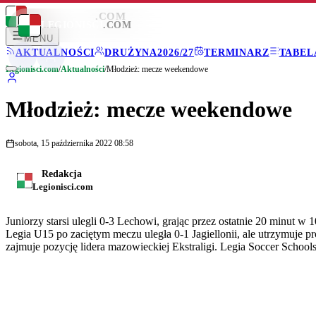
LEGIONISCI
.COM
LEGIONISCI
.COM
MENU
AKTUALNOŚCI
DRUŻYNA
2026/27
TERMINARZ
TABEL
Legionisci.com
/
Aktualności
/
Młodzież: mecze weekendowe
Młodzież: mecze weekendowe
sobota, 15 października 2022 08:58
Redakcja
Legionisci.com
Juniorzy starsi ulegli 0-3 Lechowi, grając przez ostatnie 20 minut 
Legia U15 po zaciętym meczu uległa 0-1 Jagiellonii, ale utrzymuj
zajmuje pozycję lidera mazowieckiej Ekstraligi. Legia Soccer Scho