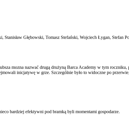
 Stanisław Głębowski, Tomasz Stefański, Wojciech Łygan, Stefan Pod
rubsza mozna nazwać drugą drużyną Barca Academy w tym roczniku, pre
zejmowali inicjatywę w grze. Szczególnie było to widoczne po przerwie
ć nieco bardziej efektywni pod bramką byli momentami gospodarze.