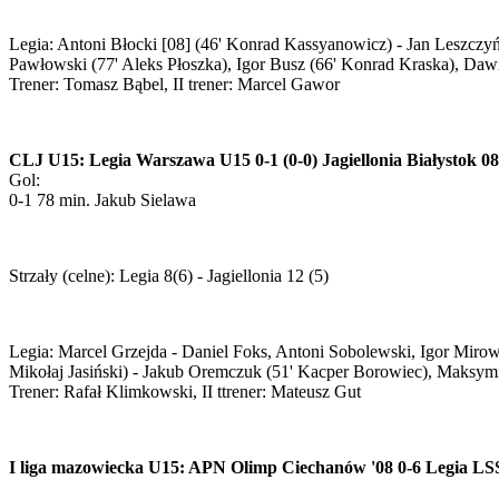
Legia: Antoni Błocki [08] (46' Konrad Kassyanowicz) - Jan Leszczy
Pawłowski (77' Aleks Płoszka), Igor Busz (66' Konrad Kraska), Daw
Trener: Tomasz Bąbel, II trener: Marcel Gawor
CLJ U15: Legia Warszawa U15 0-1 (0-0) Jagiellonia Białystok 08
Gol:
0-1 78 min. Jakub Sielawa
Strzały (celne): Legia 8(6) - Jagiellonia 12 (5)
Legia: Marcel Grzejda - Daniel Foks, Antoni Sobolewski, Igor Miro
Mikołaj Jasiński) - Jakub Oremczuk (51' Kacper Borowiec), Maksymil
Trener: Rafał Klimkowski, II ttrener: Mateusz Gut
I liga mazowiecka U15: APN Olimp Ciechanów '08 0-6 Legia LS