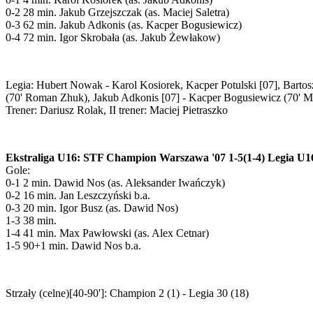
0-2 28 min. Jakub Grzejszczak (as. Maciej Saletra)
0-3 62 min. Jakub Adkonis (as. Kacper Bogusiewicz)
0-4 72 min. Igor Skrobała (as. Jakub Żewłakow)
Legia: Hubert Nowak - Karol Kosiorek, Kacper Potulski [07], Bartosz
(70' Roman Zhuk), Jakub Adkonis [07] - Kacper Bogusiewicz (70' M
Trener: Dariusz Rolak, II trener: Maciej Pietraszko
Ekstraliga U16: STF Champion Warszawa '07 1-5(1-4) Legia U1
Gole:
0-1 2 min. Dawid Nos (as. Aleksander Iwańczyk)
0-2 16 min. Jan Leszczyński b.a.
0-3 20 min. Igor Busz (as. Dawid Nos)
1-3 38 min.
1-4 41 min. Max Pawłowski (as. Alex Cetnar)
1-5 90+1 min. Dawid Nos b.a.
Strzały (celne)[40-90']: Champion 2 (1) - Legia 30 (18)