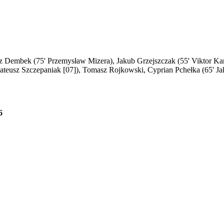
 Dembek (75' Przemysław Mizera), Jakub Grzejszczak (55' Viktor Karol
ateusz Szczepaniak [07]), Tomasz Rojkowski, Cyprian Pchełka (65' Ja
6