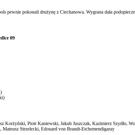
ls pewnie pokonali drużynę z Ciechanowa. Wygrana dała podopiecznym
dlce 09
)
ki)
tosz Korżyński, Piotr Kaniewski, Jakub Juszczak, Kazimierz Szydło, W
i, Mateusz Strzelecki, Edouard von Brandt-Etchemendigaray