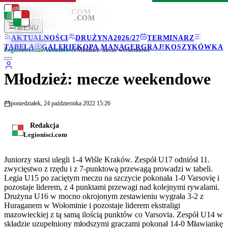
LEGIONISCI
.COM
LEGIONISCI
.COM
MENU
AKTUALNOŚCI
DRUŻYNA
2026/27
TERMINARZ
TABELA
GALERIE
KOPA MANAGER
GRAJ!
KOSZYKÓWKA
Legionisci.com
/
Aktualności
/
Młodzież: mecze weekendowe
Młodzież: mecze weekendowe
poniedziałek, 24 października 2022 15:26
Redakcja
Legionisci.com
Juniorzy starsi ulegli 1-4 Wiśle Kraków. Zespół U17 odniósł 11.
zwycięstwo z rzędu i z 7-punktową przewagą prowadzi w tabeli.
Legia U15 po zaciętym meczu na szczycie pokonała 1-0 Varsovię i
pozostaje liderem, z 4 punktami przewagi nad kolejnymi rywalami.
Drużyna U16 w mocno okrojonym zestawieniu wygrała 3-2 z
Huraganem w Wołominie i pozostaje liderem ekstraligi
mazowieckiej z tą samą ilością punktów co Varsovia. Zespół U14 w
składzie uzupełniony młodszymi graczami pokonał 14-0 Mławiankę