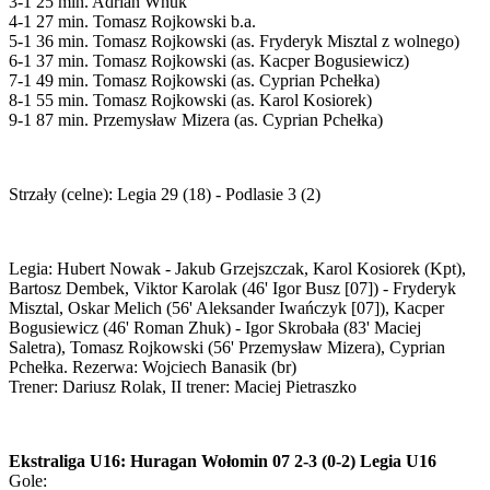
3-1 25 min. Adrian Wnuk
4-1 27 min. Tomasz Rojkowski b.a.
5-1 36 min. Tomasz Rojkowski (as. Fryderyk Misztal z wolnego)
6-1 37 min. Tomasz Rojkowski (as. Kacper Bogusiewicz)
7-1 49 min. Tomasz Rojkowski (as. Cyprian Pchełka)
8-1 55 min. Tomasz Rojkowski (as. Karol Kosiorek)
9-1 87 min. Przemysław Mizera (as. Cyprian Pchełka)
Strzały (celne): Legia 29 (18) - Podlasie 3 (2)
Legia: Hubert Nowak - Jakub Grzejszczak, Karol Kosiorek (Kpt),
Bartosz Dembek, Viktor Karolak (46' Igor Busz [07]) - Fryderyk
Misztal, Oskar Melich (56' Aleksander Iwańczyk [07]), Kacper
Bogusiewicz (46' Roman Zhuk) - Igor Skrobała (83' Maciej
Saletra), Tomasz Rojkowski (56' Przemysław Mizera), Cyprian
Pchełka. Rezerwa: Wojciech Banasik (br)
Trener: Dariusz Rolak, II trener: Maciej Pietraszko
Ekstraliga U16: Huragan Wołomin 07 2-3 (0-2) Legia U16
Gole: