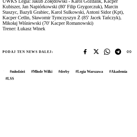
UWKS Legia: Jakub Żołędowski - Karol Gozdalik, Kacper
Kubiszer, Jan Napiórkowski (80' Filip Grygorczuk), Marcin
Staszyc, Bazyli Grabiec, Karol Sulkowski, Antoni Sidor (Kpt),
Kacper Cetlin, Sławomir Tymczyszyn Ż (85' Jacek Tańczyk),
Mikołaj Wiśniewski (70' Kacper Romanowski)
Trener: Łukasz Winek
PODAJ TEN NEWS DALEJ:
#
młodzież
#
Młode Wilki
#
derby
#
Legia Warszawa
#
Akademia
#
LSS