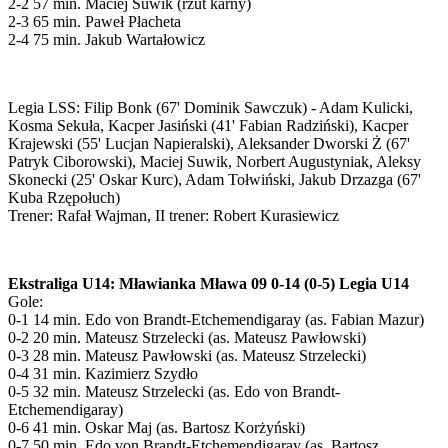
2-2 57 min. Maciej Suwik (rzut karny)
2-3 65 min. Paweł Płacheta
2-4 75 min. Jakub Wartałowicz
Legia LSS: Filip Bonk (67' Dominik Sawczuk) - Adam Kulicki,
Kosma Sekuła, Kacper Jasiński (41' Fabian Radziński), Kacper
Krajewski (55' Lucjan Napieralski), Aleksander Dworski Ż (67'
Patryk Ciborowski), Maciej Suwik, Norbert Augustyniak, Aleksy
Skonecki (25' Oskar Kurc), Adam Tołwiński, Jakub Drzazga (67'
Kuba Rzępołuch)
Trener: Rafał Wajman, II trener: Robert Kurasiewicz
Ekstraliga U14: Mławianka Mława 09 0-14 (0-5) Legia U14
Gole:
0-1 14 min. Edo von Brandt-Etchemendigaray (as. Fabian Mazur)
0-2 20 min. Mateusz Strzelecki (as. Mateusz Pawłowski)
0-3 28 min. Mateusz Pawłowski (as. Mateusz Strzelecki)
0-4 31 min. Kazimierz Szydło
0-5 32 min. Mateusz Strzelecki (as. Edo von Brandt-
Etchemendigaray)
0-6 41 min. Oskar Maj (as. Bartosz Korżyński)
0-7 50 min. Edo von Brandt-Etchemendigaray (as. Bartosz