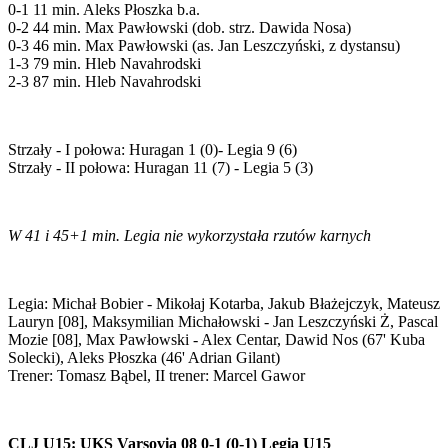
0-1 11 min. Aleks Płoszka b.a.
0-2 44 min. Max Pawłowski (dob. strz. Dawida Nosa)
0-3 46 min. Max Pawłowski (as. Jan Leszczyński, z dystansu)
1-3 79 min. Hleb Navahrodski
2-3 87 min. Hleb Navahrodski
Strzały - I połowa: Huragan 1 (0)- Legia 9 (6)
Strzały - II połowa: Huragan 11 (7) - Legia 5 (3)
W 41 i 45+1 min. Legia nie wykorzystała rzutów karnych
Legia: Michał Bobier - Mikołaj Kotarba, Jakub Błażejczyk, Mateusz
Lauryn [08], Maksymilian Michałowski - Jan Leszczyński Ż, Pascal
Mozie [08], Max Pawłowski - Alex Centar, Dawid Nos (67' Kuba
Solecki), Aleks Płoszka (46' Adrian Gilant)
Trener: Tomasz Bąbel, II trener: Marcel Gawor
CLJ U15: UKS Varsovia 08 0-1 (0-1) Legia U15