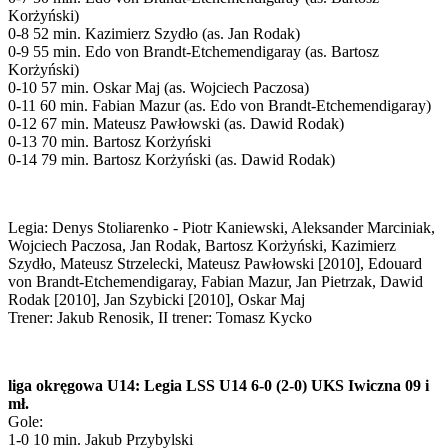
Korżyński)
0-8 52 min. Kazimierz Szydło (as. Jan Rodak)
0-9 55 min. Edo von Brandt-Etchemendigaray (as. Bartosz
Korżyński)
0-10 57 min. Oskar Maj (as. Wojciech Paczosa)
0-11 60 min. Fabian Mazur (as. Edo von Brandt-Etchemendigaray)
0-12 67 min. Mateusz Pawłowski (as. Dawid Rodak)
0-13 70 min. Bartosz Korżyński
0-14 79 min. Bartosz Korżyński (as. Dawid Rodak)
Legia: Denys Stoliarenko - Piotr Kaniewski, Aleksander Marciniak,
Wojciech Paczosa, Jan Rodak, Bartosz Korżyński, Kazimierz
Szydło, Mateusz Strzelecki, Mateusz Pawłowski [2010], Edouard
von Brandt-Etchemendigaray, Fabian Mazur, Jan Pietrzak, Dawid
Rodak [2010], Jan Szybicki [2010], Oskar Maj
Trener: Jakub Renosik, II trener: Tomasz Kycko
liga okręgowa U14: Legia LSS U14 6-0 (2-0) UKS Iwiczna 09 i
mł.
Gole:
1-0 10 min. Jakub Przybylski