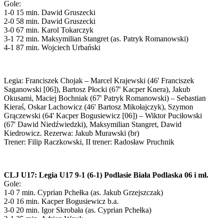
Gole:
1-0 15 min. Dawid Gruszecki
2-0 58 min. Dawid Gruszecki
3-0 67 min. Karol Tokarczyk
3-1 72 min. Maksymilian Stangret (as. Patryk Romanowski)
4-1 87 min. Wojciech Urbański
Legia: Franciszek Chojak – Marcel Krajewski (46' Franciszek
Saganowski [06]), Bartosz Płocki (67' Kacper Knera), Jakub
Okusami, Maciej Bochniak (67' Patryk Romanowski) – Sebastian
Kieraś, Oskar Lachowicz (46' Bartosz Mikołajczyk), Szymon
Grączewski (64' Kacper Bogusiewicz [06]) – Wiktor Puciłowski
(67' Dawid Niedźwiedzki), Maksymilian Stangret, Dawid
Kiedrowicz. Rezerwa: Jakub Murawski (br)
Trener: Filip Raczkowski, II trener: Radosław Pruchnik
CLJ U17: Legia U17 9-1 (6-1) Podlasie Biała Podlaska 06 i mł.
Gole:
1-0 7 min. Cyprian Pchełka (as. Jakub Grzejszczak)
2-0 16 min. Kacper Bogusiewicz b.a.
3-0 20 min. Igor Skrobała (as. Cyprian Pchełka)