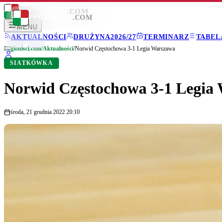
LEGIONISCI
.COM
LEGIONISCI
.COM
MENU
AKTUALNOŚCI
DRUŻYNA
2026/27
TERMINARZ
TABEL
Legionisci.com
/
Aktualności
/
Norwid Częstochowa 3-1 Legia Warszawa
SIATKÓWKA
Norwid Częstochowa 3-1 Legia
środa, 21 grudnia 2022 20:10