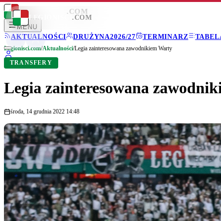
LEGIONISCI
.COM
LEGIONISCI
.COM
MENU
AKTUALNOŚCI
DRUŻYNA
2026/27
TERMINARZ
TABEL
Legionisci.com
/
Aktualności
/
Legia zainteresowana zawodnikiem Warty
TRANSFERY
Legia zainteresowana zawodni
środa, 14 grudnia 2022 14:48