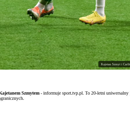
Kajetan Szmyt i Carl
Kajetanem Szmytem
- informuje sport.tvp.pl. To 20-letni uniwersal
zagranicznych.