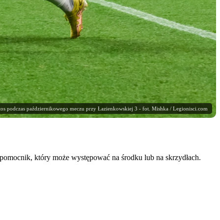
itos podczas październikowego meczu przy Łazienkowskiej 3 - fot. Mishka / Legionisci.com
ny pomocnik, który może występować na środku lub na skrzydłach.