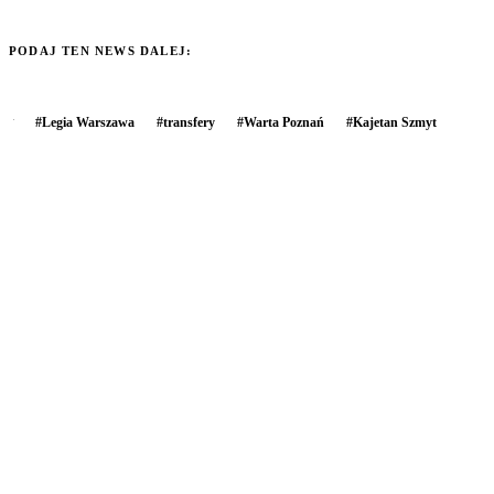
PODAJ TEN NEWS DALEJ:
#
Legia Warszawa
#
transfery
#
Warta Poznań
#
Kajetan Szmyt