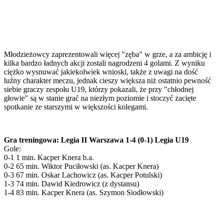
Młodzieżowcy zaprezentowali więcej "zęba" w grze, a za ambicję i
kilka bardzo ładnych akcji zostali nagrodzeni 4 golami. Z wyniku
ciężko wysnuwać jakiekolwiek wnioski, także z uwagi na dość
luźny charakter meczu, jednak cieszy większa niż ostatnio pewność
siebie graczy zespołu U19, którzy pokazali, że przy "chłodnej
głowie" są w stanie grać na niezłym poziomie i stoczyć zacięte
spotkanie ze starszymi w większości kolegami.
Gra treningowa: Legia II Warszawa 1-4 (0-1) Legia U19
Gole:
0-1 1 min. Kacper Knera b.a.
0-2 65 min. Wiktor Puciłowski (as. Kacper Knera)
0-3 67 min. Oskar Lachowicz (as. Kacper Potulski)
1-3 74 min. Dawid Kiedrowicz (z dystansu)
1-4 83 min. Kacper Knera (as. Szymon Siodłowski)