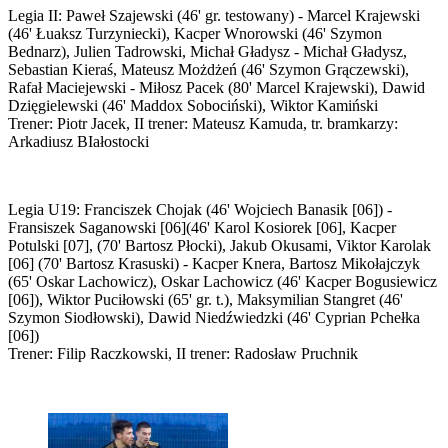
Legia II: Paweł Szajewski (46' gr. testowany) - Marcel Krajewski
(46' Łuaksz Turzyniecki), Kacper Wnorowski (46' Szymon
Bednarz), Julien Tadrowski, Michał Gładysz - Michał Gładysz,
Sebastian Kieraś, Mateusz Możdżeń (46' Szymon Grączewski),
Rafał Maciejewski - Miłosz Pacek (80' Marcel Krajewski), Dawid
Dzięgielewski (46' Maddox Sobociński), Wiktor Kamiński
Trener: Piotr Jacek, II trener: Mateusz Kamuda, tr. bramkarzy:
Arkadiusz BIałostocki
Legia U19: Franciszek Chojak (46' Wojciech Banasik [06]) -
Fransiszek Saganowski [06](46' Karol Kosiorek [06], Kacper
Potulski [07], (70' Bartosz Płocki), Jakub Okusami, Viktor Karolak
[06] (70' Bartosz Krasuski) - Kacper Knera, Bartosz Mikołajczyk
(65' Oskar Lachowicz), Oskar Lachowicz (46' Kacper Bogusiewicz
[06]), Wiktor Puciłowski (65' gr. t.), Maksymilian Stangret (46'
Szymon Siodłowski), Dawid Niedźwiedzki (46' Cyprian Pchełka
[06])
Trener: Filip Raczkowski, II trener: Radosław Pruchnik