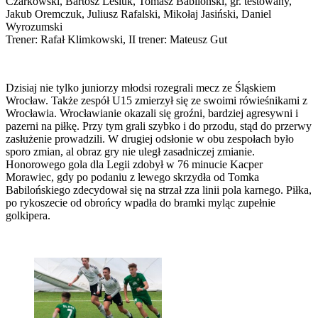
Czarkowski, Bartosz Lesiuk, Tomasz Babiloński, gr. testowany,
Jakub Oremczuk, Juliusz Rafalski, Mikołaj Jasiński, Daniel
Wyrozumski
Trener: Rafał Klimkowski, II trener: Mateusz Gut
Dzisiaj nie tylko juniorzy młodsi rozegrali mecz ze Śląskiem
Wrocław. Także zespół U15 zmierzył się ze swoimi rówieśnikami z
Wrocławia. Wrocławianie okazali się groźni, bardziej agresywni i
pazerni na piłkę. Przy tym grali szybko i do przodu, stąd do przerwy
zasłużenie prowadzili. W drugiej odsłonie w obu zespołach było
sporo zmian, al obraz gry nie uległ zasadniczej zmianie.
Honorowego gola dla Legii zdobył w 76 minucie Kacper
Morawiec, gdy po podaniu z lewego skrzydła od Tomka
Babilońskiego zdecydował się na strzał zza linii pola karnego. Piłka,
po rykoszecie od obrońcy wpadła do bramki myląc zupełnie
golkipera.