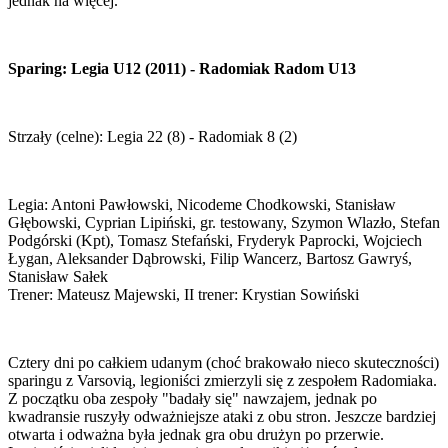
jednak na więcej.
Sparing: Legia U12 (2011) - Radomiak Radom U13
Strzały (celne): Legia 22 (8) - Radomiak 8 (2)
Legia: Antoni Pawłowski, Nicodeme Chodkowski, Stanisław
Głębowski, Cyprian Lipiński, gr. testowany, Szymon Wlazło, Stefan
Podgórski (Kpt), Tomasz Stefański, Fryderyk Paprocki, Wojciech
Łygan, Aleksander Dąbrowski, Filip Wancerz, Bartosz Gawryś,
Stanisław Sałek
Trener: Mateusz Majewski, II trener: Krystian Sowiński
Cztery dni po całkiem udanym (choć brakowało nieco skuteczności)
sparingu z Varsovią, legioniści zmierzyli się z zespołem Radomiaka.
Z początku oba zespoły "badały się" nawzajem, jednak po
kwadransie ruszyły odważniejsze ataki z obu stron. Jeszcze bardziej
otwarta i odważna była jednak gra obu drużyn po przerwie.