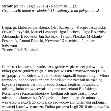
Strzały (celne): Legia 22 (16) - Radomiak 11 (3)
Grano 2x40 minut w składach 11-osobowych na pełnym boisku
Legia: gr. klubu partnerskiego, Olaf Szczęsny - Kacper Jaczewski,
Oskar Putrzyński, Marcel Laszczyk, Igor Lechecki, Igor Brzeziński,
Aleksander Badowski, Jan Szybicki, Tymon Płoszka, Mykhaiło
Posternak, Antoni Błoński, Krzysztof Krzemiński, 2 gracze
testowani
Trener: Jakub Zapaśnik
Całkiem ciekawe spotkanie, szczególnie w pierwszej połowie, w
której goście (którzy zajęli 2. miejsce w I lidze mazowieckiej U14
ustępując tylko Zniczowi) parokrotnie zagrozili bramce Legii. Mimo
wszystko, podopieczni trenera Zapaśnika nie zważali na różnicę
fizyczną i uparcie parli do przodu. Szarża Legii na początku 2.
odsłony, która zaowocowała kilkoma trafieniami Błońskiego,
Posternaka i Krzemińskiego w krótkim odstępie czasu, nieco
odebrała niektórym spośród gościom chęć do gry, ale mimo
wszystko walczyli do końca, co zaowocowało golem dla radomian
w samej końcówce meczu. Dobra postawa Legii 2010 nie pozwoliła