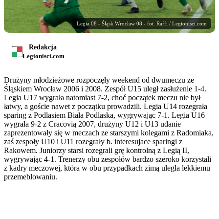
Legia 08 - Śląsk Wrocław 08 - fot. Raffi / Legionisci.com
Redakcja
Legionisci.com
Drużyny młodzieżowe rozpoczęły weekend od dwumeczu ze
Śląskiem Wrocław 2006 i 2008. Zespół U15 uległ zasłużenie 1-4.
Legia U17 wygrała natomiast 7-2, choć początek meczu nie był
łatwy, a goście nawet z początku prowadzili. Legia U14 rozegrała
sparing z Podlasiem Biała Podlaska, wygrywając 7-1. Legia U16
wygrała 9-2 z Cracovią 2007, drużyny U12 i U13 udanie
zaprezentowały się w meczach ze starszymi kolegami z Radomiaka,
zaś zespoły U10 i U11 rozegrały b. interesujace sparingi z
Rakowem. Juniorzy starsi rozegrali grę kontrolną z Legią II,
wygrywając 4-1. Trenerzy obu zespołów bardzo szeroko korzystali
z kadry meczowej, która w obu przypadkach zimą uległa lekkiemu
przemeblowaniu.