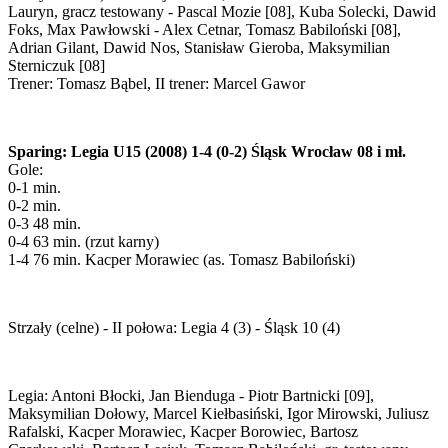
Lauryn, gracz testowany - Pascal Mozie [08], Kuba Solecki, Dawid
Foks, Max Pawłowski - Alex Cetnar, Tomasz Babiloński [08],
Adrian Gilant, Dawid Nos, Stanisław Gieroba, Maksymilian
Sterniczuk [08]
Trener: Tomasz Bąbel, II trener: Marcel Gawor
Sparing: Legia U15 (2008) 1-4 (0-2) Śląsk Wrocław 08 i mł.
Gole:
0-1 min.
0-2 min.
0-3 48 min.
0-4 63 min. (rzut karny)
1-4 76 min. Kacper Morawiec (as. Tomasz Babiloński)
Strzały (celne) - II połowa: Legia 4 (3) - Śląsk 10 (4)
Legia: Antoni Błocki, Jan Bienduga - Piotr Bartnicki [09],
Maksymilian Dołowy, Marcel Kiełbasiński, Igor Mirowski, Juliusz
Rafalski, Kacper Morawiec, Kacper Borowiec, Bartosz