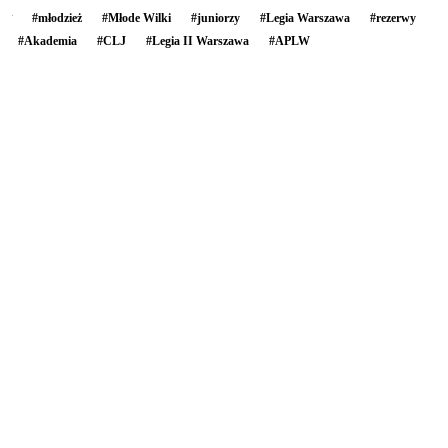
#
młodzież
#
Młode Wilki
#
juniorzy
#
Legia Warszawa
#
rezerwy
#
Akademia
#
CLJ
#
Legia II Warszawa
#
APLW