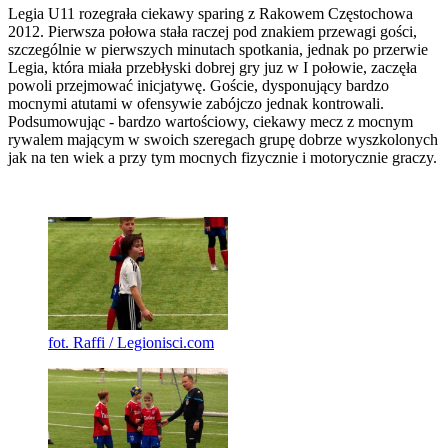
Legia U11 rozegrała ciekawy sparing z Rakowem Częstochowa
2012. Pierwsza połowa stała raczej pod znakiem przewagi gości,
szczególnie w pierwszych minutach spotkania, jednak po przerwie
Legia, która miała przebłyski dobrej gry juz w I połowie, zaczęła
powoli przejmować inicjatywę. Goście, dysponujący bardzo
mocnymi atutami w ofensywie zabójczo jednak kontrowali.
Podsumowując - bardzo wartościowy, ciekawy mecz z mocnym
rywalem mającym w swoich szeregach grupę dobrze wyszkolonych
jak na ten wiek a przy tym mocnych fizycznie i motorycznie graczy.
fot. Raffi / Legionisci.com