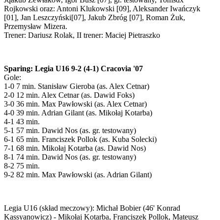
Rojkowski oraz: Antoni Klukowski [09], Aleksander Iwańczyk
[01], Jan Leszczyński[07], Jakub Zbróg [07], Roman Żuk,
Przemysław Mizera.
Trener: Dariusz Rolak, II trener: Maciej Pietraszko
Sparing: Legia U16 9-2 (4-1) Cracovia '07
Gole:
1-0 7 min. Stanisław Gieroba (as. Alex Cetnar)
2-0 12 min. Alex Cetnar (as. Dawid Foks)
3-0 36 min. Max Pawłowski (as. Alex Cetnar)
4-0 39 min. Adrian Gilant (as. Mikołaj Kotarba)
4-1 43 min.
5-1 57 min. Dawid Nos (as. gr. testowany)
6-1 65 min. Franciszek Pollok (as. Kuba Solecki)
7-1 68 min. Mikołaj Kotarba (as. Dawid Nos)
8-1 74 min. Dawid Nos (as. gr. testowany)
8-2 75 min.
9-2 82 min. Max Pawłowski (as. Adrian Gilant)
Legia U16 (skład meczowy): Michał Bobier (46' Konrad
Kassyanowicz) - Mikołaj Kotarba, Franciszek Pollok, Mateusz