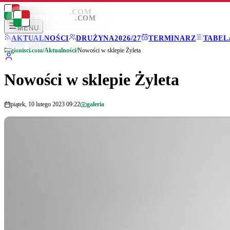
LEGIONISCI
.COM
LEGIONISCI
.COM
MENU
AKTUALNOŚCI
DRUŻYNA
2026/27
TERMINARZ
TABEL
Legionisci.com
/
Aktualności
/
Nowości w sklepie Żyleta
Nowości w sklepie Żyleta
piątek, 10 lutego 2023 09:22
galeria