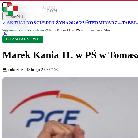
LEGIONISCI
.COM
LEGIONISCI
.COM
MENU
AKTUALNOŚCI
DRUŻYNA
2026/27
TERMINARZ
TABEL
Legionisci.com
/
Aktualności
/
Marek Kania 11. w PŚ w Tomaszowie Maz.
ŁYŻWIARSTWO
Marek Kania 11. w PŚ w Tomas
poniedziałek, 13 lutego 2023 07:53