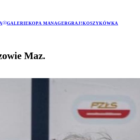
A
GALERIE
KOPA MANAGER
GRAJ!
KOSZYKÓWKA
zowie Maz.