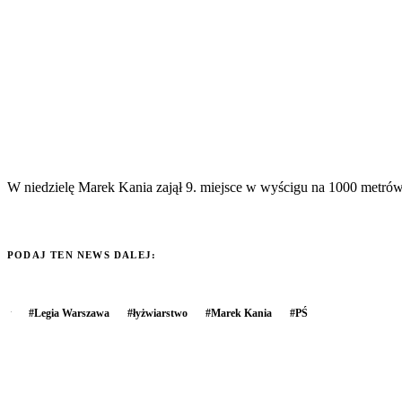
W niedzielę Marek Kania zajął 9. miejsce w wyścigu na 1000 metrów 
PODAJ TEN NEWS DALEJ:
#
Legia Warszawa
#
łyżwiarstwo
#
Marek Kania
#
PŚ