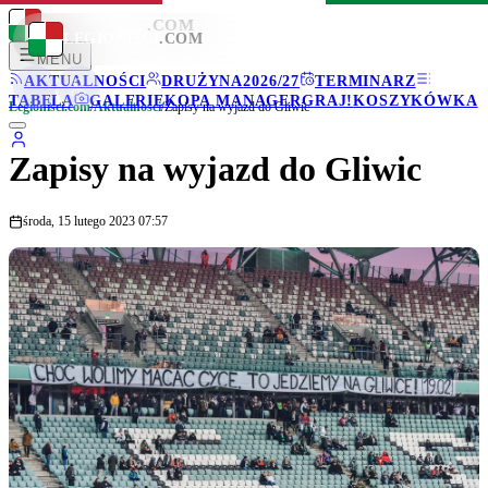
LEGIONISCI
.COM
LEGIONISCI
.COM
MENU
AKTUALNOŚCI
DRUŻYNA
2026/27
TERMINARZ
TABELA
GALERIE
KOPA MANAGER
GRAJ!
KOSZYKÓWKA
Legionisci.com
/
Aktualności
/
Zapisy na wyjazd do Gliwic
Zapisy na wyjazd do Gliwic
środa, 15 lutego 2023 07:57