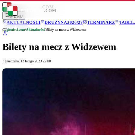
LEGIONISCI
.COM
LEGIONISCI
.COM
MENU
AKTUALNOŚCI
DRUŻYNA
2026/27
TERMINARZ
TABEL
Legionisci.com
/
Aktualności
/
Bilety na mecz z Widzewem
Bilety na mecz z Widzewem
niedziela, 12 lutego 2023 22:00