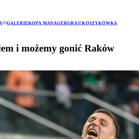
A
GALERIE
KOPA MANAGER
GRAJ!
KOSZYKÓWKA
połem i możemy gonić Raków