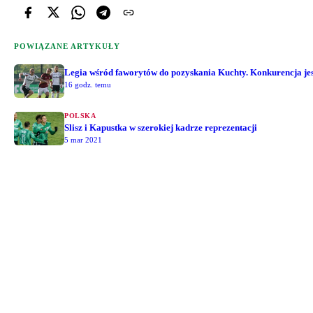
POWIĄZANE ARTYKUŁY
Legia wśród faworytów do pozyskania Kuchty. Konkurencja jest
16 godz. temu
POLSKA
Slisz i Kapustka w szerokiej kadrze reprezentacji
5 mar 2021