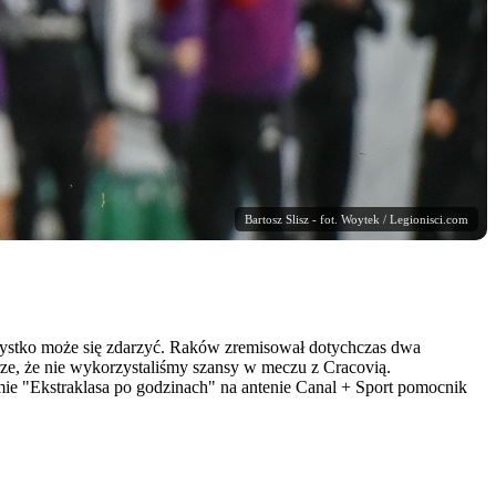
Bartosz Slisz - fot. Woytek / Legionisci.com
wszystko może się zdarzyć. Raków zremisował dotychczas dwa
ze, że nie wykorzystaliśmy szansy w meczu z Cracovią.
mie "Ekstraklasa po godzinach" na antenie Canal + Sport pomocnik