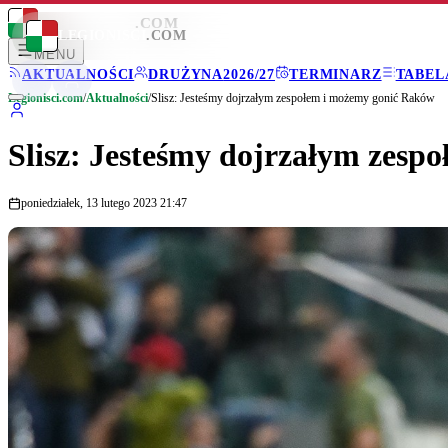
LEGIONISCI
.COM
LEGIONISCI
.COM
MENU
AKTUALNOŚCI
DRUŻYNA
2026/27
TERMINARZ
TABEL
Legionisci.com
/
Aktualności
/
Slisz: Jesteśmy dojrzałym zespołem i możemy gonić Raków
Slisz: Jesteśmy dojrzałym zes
poniedziałek, 13 lutego 2023 21:47