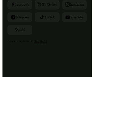
Facebook
X / Twitter
Instagram
Telegram
TikTok
YouTube
RSS
Projekt i wykonanie:
24style.pl