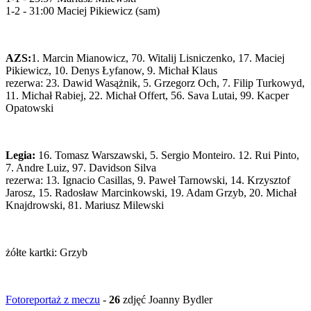
1-2 - 31:00 Maciej Pikiewicz (sam)
AZS:
1. Marcin Mianowicz, 70. Witalij Lisniczenko, 17. Maciej
Pikiewicz, 10. Denys Łyfanow, 9. Michał Klaus
rezerwa: 23. Dawid Wasążnik, 5. Grzegorz Och, 7. Filip Turkowyd,
11. Michał Rabiej, 22. Michał Offert, 56. Sava Lutai, 99. Kacper
Opatowski
Legia:
16. Tomasz Warszawski, 5. Sergio Monteiro. 12. Rui Pinto,
7. Andre Luiz, 97. Davidson Silva
rezerwa: 13. Ignacio Casillas, 9. Paweł Tarnowski, 14. Krzysztof
Jarosz, 15. Radosław Marcinkowski, 19. Adam Grzyb, 20. Michał
Knajdrowski, 81. Mariusz Milewski
żółte kartki: Grzyb
Fotoreportaż z meczu
-
26
zdjęć Joanny Bydler