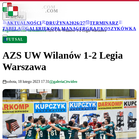
LEGIONISCI
.COM
LEGIONISCI
.COM
MENU
AKTUALNOŚCI
DRUŻYNA
2026/27
TERMINARZ
TABELA
GALERIE
KOPA MANAGER
GRAJ!
KOSZYKÓWKA
Legionisci.com
/
Aktualności
/
AZS UW Wilanów 1-2 Legia Warszawa
FUTSAL
AZS UW Wilanów 1-2 Legia
Warszawa
sobota, 18 lutego 2023 17:31
galeria
wideo