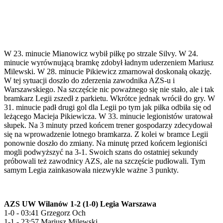
W 23. minucie Mianowicz wybił piłkę po strzale Silvy. W 24.
minucie wyrównującą bramkę zdobył ładnym uderzeniem Mariusz
Milewski. W 28. minucie Pikiewicz zmarnował doskonałą okazję.
W tej sytuacji doszło do zderzenia zawodnika AZS-u i
Warszawskiego. Na szczęście nic poważnego się nie stało, ale i tak
bramkarz Legii zszedł z parkietu. Wkrótce jednak wrócił do gry. W
31. minucie padł drugi gol dla Legii po tym jak piłka odbiła się od
leżącego Macieja Pikiewicza. W 33. minucie legionistów uratował
słupek. Na 3 minuty przed końcem trener gospodarzy zdecydował
się na wprowadzenie lotnego bramkarza. Z kolei w bramce Legii
ponownie doszło do zmiany. Na minutę przed końcem legioniści
mogli podwyższyć na 3-1. Swoich szans do ostatniej sekundy
próbowali też zawodnicy AZS, ale na szczęście pudłowali. Tym
samym Legia zainkasowała niezwykle ważne 3 punkty.
AZS UW Wilanów 1-2 (1-0) Legia Warszawa
1-0 - 03:41 Grzegorz Och
1-1 - 23:57 Mariusz Milewski