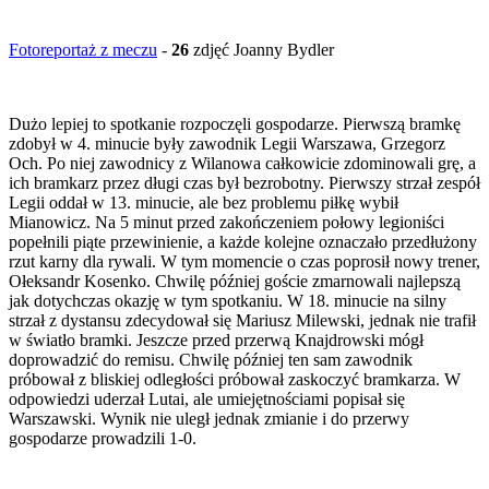
Fotoreportaż z meczu
-
26
zdjęć Joanny Bydler
Dużo lepiej to spotkanie rozpoczęli gospodarze. Pierwszą bramkę
zdobył w 4. minucie były zawodnik Legii Warszawa, Grzegorz
Och. Po niej zawodnicy z Wilanowa całkowicie zdominowali grę, a
ich bramkarz przez długi czas był bezrobotny. Pierwszy strzał zespół
Legii oddał w 13. minucie, ale bez problemu piłkę wybił
Mianowicz. Na 5 minut przed zakończeniem połowy legioniści
popełnili piąte przewinienie, a każde kolejne oznaczało przedłużony
rzut karny dla rywali. W tym momencie o czas poprosił nowy trener,
Ołeksandr Kosenko. Chwilę później goście zmarnowali najlepszą
jak dotychczas okazję w tym spotkaniu. W 18. minucie na silny
strzał z dystansu zdecydował się Mariusz Milewski, jednak nie trafił
w światło bramki. Jeszcze przed przerwą Knajdrowski mógł
doprowadzić do remisu. Chwilę później ten sam zawodnik
próbował z bliskiej odległości próbował zaskoczyć bramkarza. W
odpowiedzi uderzał Lutai, ale umiejętnościami popisał się
Warszawski. Wynik nie uległ jednak zmianie i do przerwy
gospodarze prowadzili 1-0.