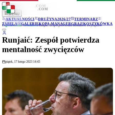
LEGIONISCI
.COM
LEGIONISCI
.COM
MENU
AKTUALNOŚCI
DRUŻYNA
2026/27
TERMINARZ
TABELA
GALERIE
KOPA MANAGER
GRAJ!
KOSZYKÓWKA
Legionisci.com
/
Aktualności
/
Runjaić: Zespół potwierdza mentalność zwycięzców
Runjaić: Zespół potwierdza
mentalność zwycięzców
piątek, 17 lutego 2023 14:45