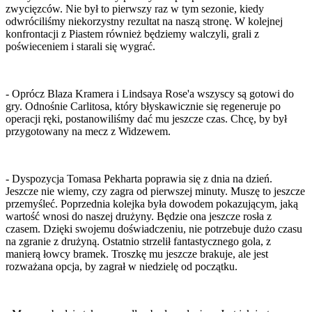
zwycięzców. Nie był to pierwszy raz w tym sezonie, kiedy
odwróciliśmy niekorzystny rezultat na naszą stronę. W kolejnej
konfrontacji z Piastem również będziemy walczyli, grali z
poświeceniem i starali się wygrać.
- Oprócz Blaza Kramera i Lindsaya Rose'a wszyscy są gotowi do
gry. Odnośnie Carlitosa, który błyskawicznie się regeneruje po
operacji ręki, postanowiliśmy dać mu jeszcze czas. Chcę, by był
przygotowany na mecz z Widzewem.
- Dyspozycja Tomasa Pekharta poprawia się z dnia na dzień.
Jeszcze nie wiemy, czy zagra od pierwszej minuty. Muszę to jeszcze
przemyśleć. Poprzednia kolejka była dowodem pokazującym, jaką
wartość wnosi do naszej drużyny. Będzie ona jeszcze rosła z
czasem. Dzięki swojemu doświadczeniu, nie potrzebuje dużo czasu
na zgranie z drużyną. Ostatnio strzelił fantastycznego gola, z
manierą łowcy bramek. Troszkę mu jeszcze brakuje, ale jest
rozważana opcja, by zagrał w niedzielę od początku.