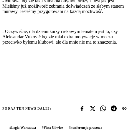
- Murawa będzie taka sama dla obydwu drużyn. Jest jak jest.
Mieliśmy już możliwość zebrania doświadczeń ze słabym stanem
murawy. Jesteśmy przygotowani na każdą możliwość.
- Oczywiście, dla dziennikarzy ciekawym tematem jest to, czy
Aleksandar Vuković będzie miał extra motywację w meczu
przeciwko byłemu klubowi, ale dla mnie nie ma to znaczenia.
PODAJ TEN NEWS DALEJ:
#
Legia Warszawa
#
Piast Gliwice
#
konferencja prasowa