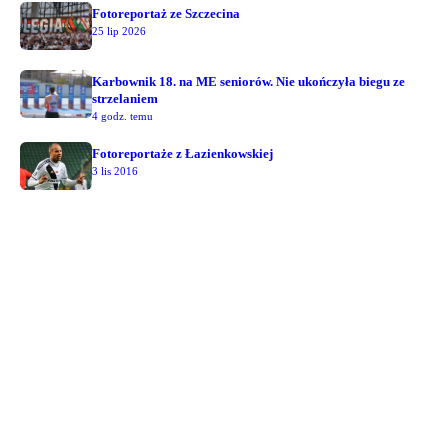
Fotoreportaż ze Szczecina
25 lip 2026
Karbownik 18. na ME seniorów. Nie ukończyła biegu ze
strzelaniem
4 godz. temu
Fotoreportaże z Łazienkowskiej
3 lis 2016