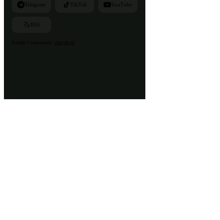
Telegram
TikTok
YouTube
RSS
Projekt i wykonanie:
24style.pl