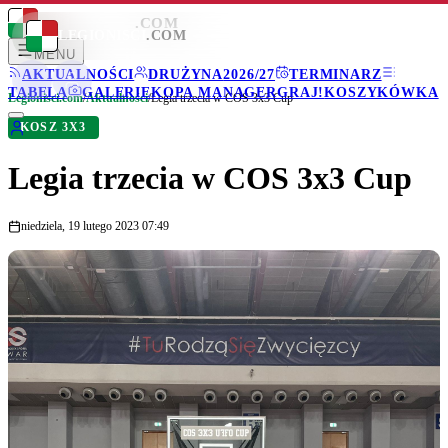
LEGIONISCI
.COM
LEGIONISCI
.COM
MENU
AKTUALNOŚCI
DRUŻYNA
2026/27
TERMINARZ
TABELA
GALERIE
KOPA MANAGER
GRAJ!
KOSZYKÓWKA
Legionisci.com
/
Aktualności
/
Legia trzecia w COS 3x3 Cup
KOSZ 3X3
Legia trzecia w COS 3x3 Cup
niedziela, 19 lutego 2023 07:49