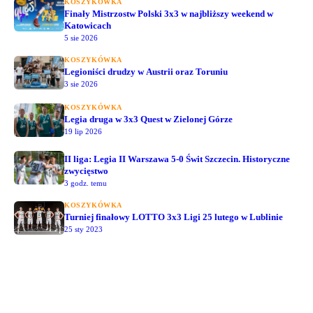
KOSZYKÓWKA
Finały Mistrzostw Polski 3x3 w najbliższy weekend w
Katowicach
5 sie 2026
KOSZYKÓWKA
Legioniści drudzy w Austrii oraz Toruniu
3 sie 2026
KOSZYKÓWKA
Legia druga w 3x3 Quest w Zielonej Górze
19 lip 2026
II liga: Legia II Warszawa 5-0 Świt Szczecin. Historyczne
zwycięstwo
3 godz. temu
KOSZYKÓWKA
Turniej finałowy LOTTO 3x3 Ligi 25 lutego w Lublinie
25 sty 2023