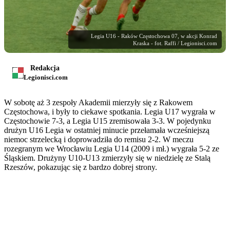
Legia U16 - Raków Częstochowa 07, w akcji Konrad
Kraska - fot. Raffi / Legionisci.com
Redakcja
Legionisci.com
W sobotę aż 3 zespoły Akademii mierzyły się z Rakowem
Częstochowa, i były to ciekawe spotkania. Legia U17 wygrała w
Częstochowie 7-3, a Legia U15 zremisowała 3-3. W pojedynku
drużyn U16 Legia w ostatniej minucie przełamała wcześniejszą
niemoc strzelecką i doprowadziła do remisu 2-2. W meczu
rozegranym we Wrocławiu Legia U14 (2009 i mł.) wygrała 5-2 ze
Śląskiem. Drużyny U10-U13 zmierzyły się w niedzielę ze Stalą
Rzeszów, pokazując się z bardzo dobrej strony.