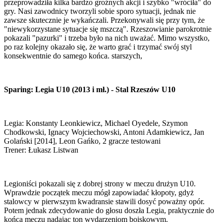
przeprowadziła kilka bardzo groźnych akcji i szybko "wróciła" do
gry. Nasi zawodnicy tworzyli sobie sporo sytuacji, jednak nie
zawsze skutecznie je wykańczali. Przekonywali się przy tym, że
"niewykorzystane sytuacje się mszczą". Rzeszowianie parokrotnie
pokazali "pazurki" i trzeba było na nich uważać. Mimo wszystko,
po raz kolejny okazało się, że warto grać i trzymać swój styl
konsekwentnie do samego końca. starszych,
Sparing: Legia U10 (2013 i mł.) - Stal Rzeszów U10
Legia: Konstanty Leonkiewicz, Michael Oyedele, Szymon
Chodkowski, Ignacy Wojciechowski, Antoni Adamkiewicz, Jan
Golański [2014], Leon Gańko, 2 gracze testowani
Trener: Łukasz Listwan
Legioniści pokazali się z dobrej strony w meczu drużyn U10.
Wprawdzie początek meczu mógł zapowiadać kłopoty, gdyż
stalowcy w pierwszym kwadransie stawili dosyć poważny opór.
Potem jednak zdecydowanie do głosu doszła Legia, praktycznie do
końca meczu nadając ton wydarzeniom boiskowym.