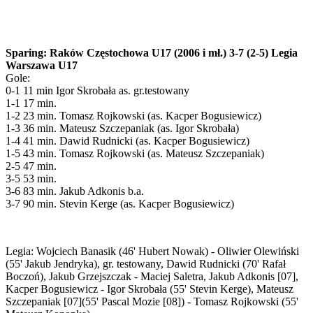
Sparing: Raków Częstochowa U17 (2006 i mł.) 3-7 (2-5) Legia
Warszawa U17
Gole:
0-1 11 min Igor Skrobała as. gr.testowany
1-1 17 min.
1-2 23 min. Tomasz Rojkowski (as. Kacper Bogusiewicz)
1-3 36 min. Mateusz Szczepaniak (as. Igor Skrobała)
1-4 41 min. Dawid Rudnicki (as. Kacper Bogusiewicz)
1-5 43 min. Tomasz Rojkowski (as. Mateusz Szczepaniak)
2-5 47 min.
3-5 53 min.
3-6 83 min. Jakub Adkonis b.a.
3-7 90 min. Stevin Kerge (as. Kacper Bogusiewicz)
Legia: Wojciech Banasik (46' Hubert Nowak) - Oliwier Olewiński
(55' Jakub Jendryka), gr. testowany, Dawid Rudnicki (70' Rafał
Boczoń), Jakub Grzejszczak - Maciej Saletra, Jakub Adkonis [07],
Kacper Bogusiewicz - Igor Skrobała (55' Stevin Kerge), Mateusz
Szczepaniak [07](55' Pascal Mozie [08]) - Tomasz Rojkowski (55'