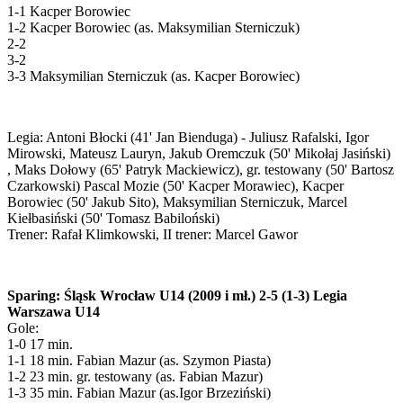
1-1 Kacper Borowiec
1-2 Kacper Borowiec (as. Maksymilian Sterniczuk)
2-2
3-2
3-3 Maksymilian Sterniczuk (as. Kacper Borowiec)
Legia: Antoni Błocki (41' Jan Bienduga) - Juliusz Rafalski, Igor
Mirowski, Mateusz Lauryn, Jakub Oremczuk (50' Mikołaj Jasiński)
, Maks Dołowy (65' Patryk Mackiewicz), gr. testowany (50' Bartosz
Czarkowski) Pascal Mozie (50' Kacper Morawiec), Kacper
Borowiec (50' Jakub Sito), Maksymilian Sterniczuk, Marcel
Kiełbasiński (50' Tomasz Babiloński)
Trener: Rafał Klimkowski, II trener: Marcel Gawor
Sparing: Śląsk Wrocław U14 (2009 i mł.) 2-5 (1-3) Legia
Warszawa U14
Gole:
1-0 17 min.
1-1 18 min. Fabian Mazur (as. Szymon Piasta)
1-2 23 min. gr. testowany (as. Fabian Mazur)
1-3 35 min. Fabian Mazur (as.Igor Brzeziński)