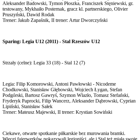
Aleksander Badowski, Tymon Płoszka, Franciszek Stęniewski, gr.
testowany, Mykhaiło Posternak, gracz kl. partnerskiego, Olivier
Pruszyński, Dawid Rodak
Trener: Jakub Zapaśnik, II trener: Artur Dworczyński
Sparing: Legia U12 (2011) - Stal Rzeszów U12
Strzały (celne): Legia 33 (18) - Stal 12 (7)
Legia: Filip Komorowski, Antoni Pawłowski - Nicodeme
Chodkowski, Stanisław Głębowski, Wojciech Łygan, Stefan
Podgórski, Bartosz Gawryś, Szymon Wlazło, Tomasz Stefański,
Fryderyk Paprocki, Filip Wancerz, Aleksander Dąbrowski, Cyprian
Lipiński, Stanisław Sałek
Trener: Mateusz Majewski, II trener: Krystian Sowiński
Ciekawe, otwarte spotkanie piłkarskie bez murowania bramki.
Więcej fajerwerków pokazywali legioniści, ale i Stal też miała swoje