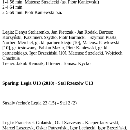
1-4 56 min. Mateusz Strzelecki (as. Piotr Kaniewski)
2-4 64 min.
2-5 69 min. Piotr Kaniewski b.a.
Legia: Denys Stoliarenko, Jan Pietrzak - Jan Rodak, Bartosz
Korżyński, Kazimierz Szydło, Piotr Bartnicki - Szymon Piasta,
Norbert Merchel, gr. kl. partnerskiego [10], Mateusz Pawłowski
[10], gr. testowany, Fabian Mazur, Piotr Kaniewski, gr. kl.
partnerskiego, Igor Brzeziński [10], Mateusz Strzelecki, Wojciech
Chachuła
Trener: Jakub Renosik, II trener: Tomasz Kycko
Sparing: Legia U13 (2010) - Stal Rzeszów U13
Strzały (celne): Legia 23 (15) - Stal 2 (2)
Legia: Franciszek Golański, Olaf Szczęsny - Kacper Jaczewski,
Marcel Laszczyk, Oskar Putrzyński, Igor Lechecki, Igor Brzeziński,