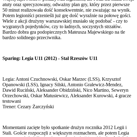
atuty oraz sprecyzowany, odważny plan gry, który przez pierwsze
50 minut realizowała dość konsekwentnie, nie zważając na wynik.
Potem legioniści przenieśli już grę dość wyraźnie na połowę gości.
Wiele z akcji drużyny warszawskiej musiało się podobać - czy to
wygranych pojedynków, czy to ładnych, soczystych strzałów.
Bardzo dobra gra podopiecznych Mateusza Majewskiego na tle
bardzo solidnego przeciwnika.
Sparing: Legia U11 (2012) - Stal Rzeszów U11
Legia: Antoni Czuchnowski, Oskar Marzec (LSS), Krzysztof
Opanowski (LSS), Ignacy Silski, Antonio Gralewicz-Mendez,
Dawid Ruciński, Aleksander Obidziński, Nico Martino, Seweryn
Orzechowski, Oskar Matusiewicz, Aleksander Kurowski, 4 gracze
testowani
Trener: Cezary Żarczyński
Momentami zacięte było spotkanie drużyn rocznika 2012 Legii i
Stali. Goście rozpoczęli z większym rozmachem, ale potem Legia