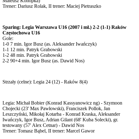
Mateusz Konopka)
Trener: Dariusz Rolak, II trener: Maciej Pietraszko
Sparing: Legia Warszawa U16 (2007 i mł.) 2-2 (1-1) Raków
Częstochowa U16
Gole:
1-0 7 min. Igor Busz (as. Aleksander Iwańczyk)
1-1 12 min. Patryk Grabowski
1-2 48 min. Patryk Grabowski
2-2 90+4 min. Igor Busz (as. Dawid Nos)
Strzały (celne): Legia 24 (12) - Raków 8(4)
Legia: Michał Bobier (Konrad Kassyanowicz ng) - Szymoon
Chojecki (23' Max Pawłowski), Franciszek Pollok, Jan
Leszczyński, Mikołaj Kotarba - Konrad Kraska, Aleksander
Iwańczyk, Igor Busz, Adrian Gilant (68' Kuba Solecki), gr.
testowany (57' Alex Cetnar) - Dawid Nos
Trener: Tomasz Bąbel, II trener: Marcel Gawor