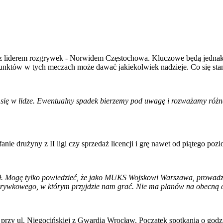
tym z liderem rozgrywek - Norwidem Częstochowa. Kluczowe będą jedna
unktów w tych meczach może dawać jakiekolwiek nadzieje. Co się stanie
się w lidze. Ewentualny spadek bierzemy pod uwagę i rozważamy różne 
ie drużyny z II ligi czy sprzedaż licencji i grę nawet od piątego po
ował. Mogę tylko powiedzieć, że jako MUKS Wojskowi Warszawa, prowadz
rywkowego, w którym przyjdzie nam grać. Nie ma planów na obecną ch
e przy ul. Niegocińskiej z Gwardią Wrocław. Początek spotkania o go