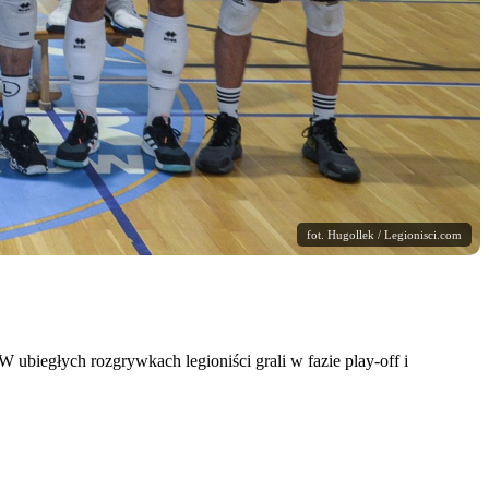
fot. Hugollek / Legionisci.com
 W ubiegłych rozgrywkach legioniści grali w fazie play-off i