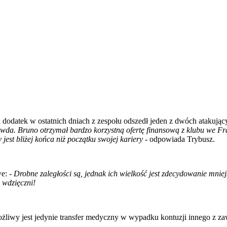
 dodatek w ostatnich dniach z zespołu odszedł jeden z dwóch atakują
awda. Bruno otrzymał bardzo korzystną ofertę finansową z klubu we Fr
jest bliżej końca niż początku swojej kariery
- odpowiada Trybusz.
we:
- Drobne zaległości są, jednak ich wielkość jest zdecydowanie mni
 wdzięczni!
ożliwy jest jedynie transfer medyczny w wypadku kontuzji innego z z