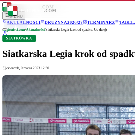
LEGIONISCI
.COM
LEGIONISCI
.COM
MENU
AKTUALNOŚCI
DRUŻYNA
2026/27
TERMINARZ
TABEL
Legionisci.com
/
Aktualności
/
Siatkarska Legia krok od spadku. Co dalej?
SIATKÓWKA
Siatkarska Legia krok od spadk
czwartek, 9 marca 2023 12:30