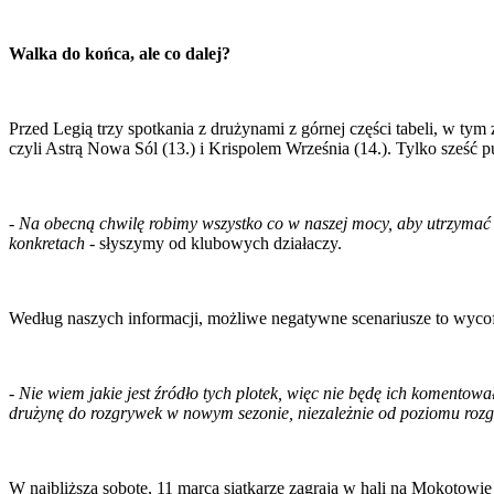
Walka do końca, ale co dalej?
Przed Legią trzy spotkania z drużynami z górnej części tabeli, w 
czyli Astrą Nowa Sól (13.) i Krispolem Września (14.). Tylko sześć p
- Na obecną chwilę robimy wszystko co w naszej mocy, aby utrzymać 
konkretach
- słyszymy od klubowych działaczy.
Według naszych informacji, możliwe negatywne scenariusze to wycofan
- Nie wiem jakie jest źródło tych plotek, więc nie będę ich koment
drużynę do rozgrywek w nowym sezonie, niezależnie od poziomu rozg
W najbliższą sobotę, 11 marca siatkarze zagrają w hali na Mokotowi