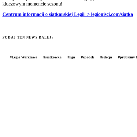
kluczowym momencie sezonu!
Centrum informacji o siatkarskiej Legii -> legionisci.com/siatka
PODAJ TEN NEWS DALEJ:
#
Legia Warszawa
#
siatkówka
#
liga
#
spadek
#
sekcja
#
problemy 