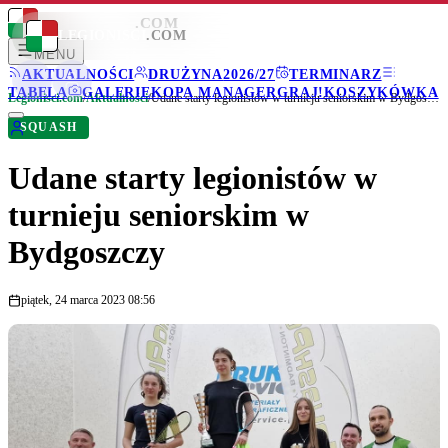
LEGIONISCI
.COM
LEGIONISCI
.COM
MENU
AKTUALNOŚCI
DRUŻYNA
2026/27
TERMINARZ
TABELA
GALERIE
KOPA MANAGER
GRAJ!
KOSZYKÓWKA
Legionisci.com
/
Aktualności
/
Udane starty legionistów w turnieju seniorskim w Bydgoszczy
SQUASH
Udane starty legionistów w
turnieju seniorskim w
Bydgoszczy
piątek, 24 marca 2023 08:56