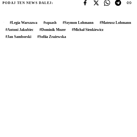
PODAJ TEN NEWS DALEJ:
#
Legia Warszawa
#
squash
#
Szymon Lohmann
#
Mateusz Lohmann
#
Antoni Jakubiec
#
Dominik Mozer
#
Michał Sienkiewicz
#
Jan Samborski
#
Sofiia Zrażewska