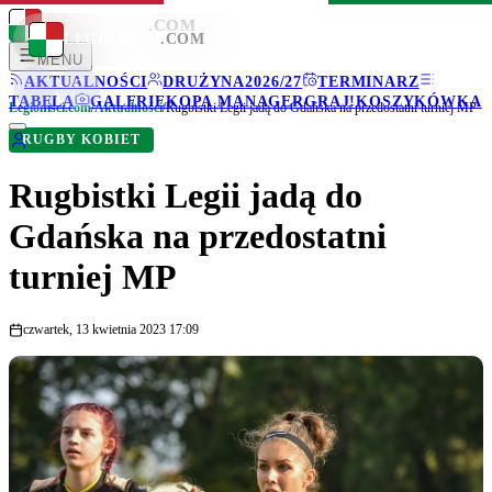
LEGIONISCI
.COM
LEGIONISCI
.COM
MENU
AKTUALNOŚCI
DRUŻYNA
2026/27
TERMINARZ
TABELA
GALERIE
KOPA MANAGER
GRAJ!
KOSZYKÓWKA
Legionisci.com
/
Aktualności
/
Rugbistki Legii jadą do Gdańska na przedostatni turniej MP
RUGBY KOBIET
Rugbistki Legii jadą do
Gdańska na przedostatni
turniej MP
czwartek, 13 kwietnia 2023 17:09