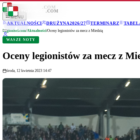
LEGIONISCI
.COM
LEGIONISCI
.COM
MENU
AKTUALNOŚCI
DRUŻYNA
2026/27
TERMINARZ
TABEL
Legionisci.com
/
Aktualności
/
Oceny legionistów za mecz z Miedzią
WASZE NOTY
Oceny legionistów za mecz z Mi
środa, 12 kwietnia 2023 14:47