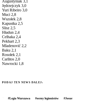
Augustyniak 3,1
Jędrzejczyk 3,0
Yuri Ribeiro 3,0
Muci 2,8
Wszołek 2,8
Kapustka 2,5
Slisz 2,5
Hładun 2,4
Celhaka 2,4
Pekhart 2,3
Mladenović 2,2
Baku 2,1
Rosołek 2,1
Carlitos 2,0
Nawrocki 1,8
PODAJ TEN NEWS DALEJ:
#
Legia Warszawa
#
oceny legionistów
#
Josue