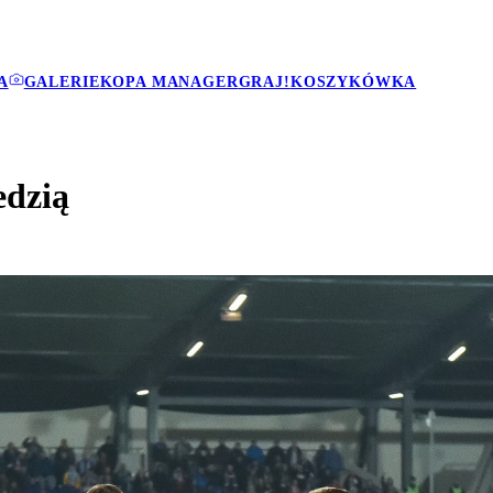
A
GALERIE
KOPA MANAGER
GRAJ!
KOSZYKÓWKA
edzią