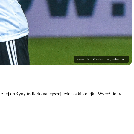
Josue - fot. Mishka / Legionisci.com
ej drużyny trafił do najlepszej jedenastki kolejki. Wyróżniony