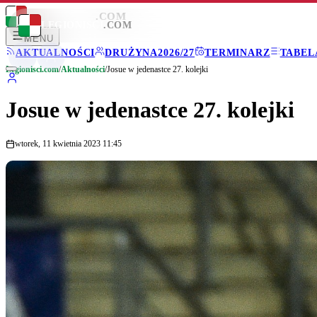
LEGIONISCI
.COM
LEGIONISCI
.COM
MENU
AKTUALNOŚCI
DRUŻYNA
2026/27
TERMINARZ
TABEL
Legionisci.com
/
Aktualności
/
Josue w jedenastce 27. kolejki
Josue w jedenastce 27. kolejki
wtorek, 11 kwietnia 2023 11:45