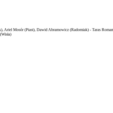
k), Ariel Mosór (Piast), Dawid Abramowicz (Radomiak) - Taras Romanc
(Wisła)