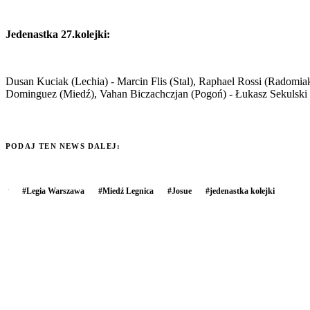
Jedenastka 27.kolejki:
Dusan Kuciak (Lechia) - Marcin Flis (Stal), Raphael Rossi (Radomia
Dominguez (Miedź), Vahan Biczachczjan (Pogoń) - Łukasz Sekulski 
PODAJ TEN NEWS DALEJ:
#
Legia Warszawa
#
Miedź Legnica
#
Josue
#
jedenastka kolejki