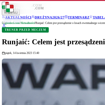
LEGIONISCI
.COM
LEGIONISCI
.COM
MENU
AKTUALNOŚCI
DRUŻYNA
2026/27
TERMINARZ
TABEL
Legionisci.com
/
Aktualności
/
Runjaić: Celem jest przesądzenie o losach ewentualnego wicem
TRENER PRZED MECZEM
Runjaić: Celem jest przesądzen
piątek, 14 kwietnia 2023 15:40