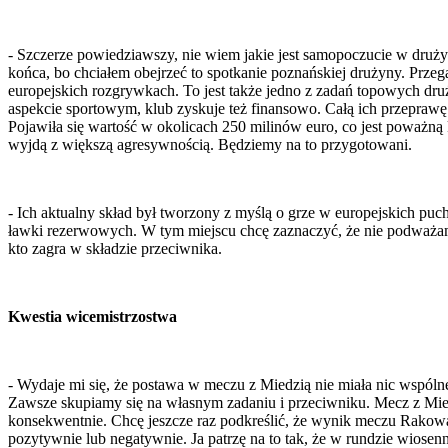
- Szczerze powiedziawszy, nie wiem jakie jest samopoczucie w drużyn
końca, bo chciałem obejrzeć to spotkanie poznańskiej drużyny. Przeg
europejskich rozgrywkach. To jest także jedno z zadań topowych dru
aspekcie sportowym, klub zyskuje też finansowo. Całą ich przeprawę
Pojawiła się wartość w okolicach 250 milinów euro, co jest poważną kw
wyjdą z większą agresywnością. Będziemy na to przygotowani.
- Ich aktualny skład był tworzony z myślą o grze w europejskich puc
ławki rezerwowych. W tym miejscu chcę zaznaczyć, że nie podważam 
kto zagra w składzie przeciwnika.
Kwestia wicemistrzostwa
- Wydaje mi się, że postawa w meczu z Miedzią nie miała nic wspóln
Zawsze skupiamy się na własnym zadaniu i przeciwniku. Mecz z Miedzi
konsekwentnie. Chcę jeszcze raz podkreślić, że wynik meczu Rakowa
pozytywnie lub negatywnie. Ja patrzę na to tak, że w rundzie wiosen