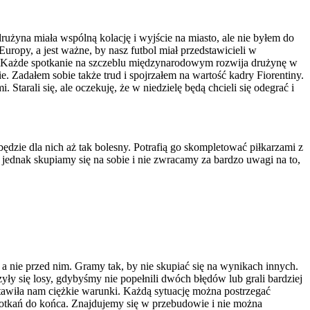
rużyna miała wspólną kolację i wyjście na miasto, ale nie byłem do
uropy, a jest ważne, by nasz futbol miał przedstawicieli w
ać. Każde spotkanie na szczeblu międzynarodowym rozwija drużynę w
 Zadałem sobie także trud i spojrzałem na wartość kadry Fiorentiny.
Starali się, ale oczekuję, że w niedzielę będą chcieli się odegrać i
ędzie dla nich aż tak bolesny. Potrafią go skompletować piłkarzami z
jednak skupiamy się na sobie i nie zwracamy za bardzo uwagi na to,
a nie przed nim. Gramy tak, by nie skupiać się na wynikach innych.
ły się losy, gdybyśmy nie popełnili dwóch błędów lub grali bardziej
tawiła nam ciężkie warunki. Każdą sytuację można postrzegać
spotkań do końca. Znajdujemy się w przebudowie i nie można