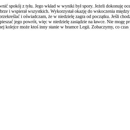
wnić spokój z tyłu. Jego wkład w wyniki był spory. Jeżeli dokonuję oce
obrze i wspierał wszystkich. Wykorzystał okazję do wskoczenia między
przekreślać i oświadczam, że w niedzielę zagra od początku. Jeśli cho
yśpieszać jego powrót, więc w niedzielę zasiądzie na ławce. Nie mogę
ej kolejce może ktoś inny stanie w bramce Legii. Zobaczymy, co czas