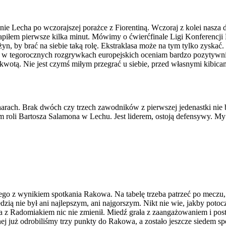
ie Lecha po wczorajszej porażce z Fiorentiną. Wczoraj z kolei nasza d
apiłem pierwsze kilka minut. Mówimy o ćwierćfinale Ligi Konferencji E
żyn, by brać na siebie taką rolę. Ekstraklasa może na tym tylko zysk
 w tegorocznych rozgrywkach europejskich oceniam bardzo pozytywnie.
otą. Nie jest czymś miłym przegrać u siebie, przed własnymi kibicami. 
harach. Brak dwóch czy trzech zawodników z pierwszej jedenastki nie b
roli Bartosza Salamona w Lechu. Jest liderem, ostoją defensywy. My 
ego z wynikiem spotkania Rakowa. Na tabelę trzeba patrzeć po meczu, 
ą nie był ani najlepszym, ani najgorszym. Nikt nie wie, jakby potoczy
 z Radomiakiem nic nie zmienił. Miedź grała z zaangażowaniem i pos
nej już odrobiliśmy trzy punkty do Rakowa, a zostało jeszcze siedem 