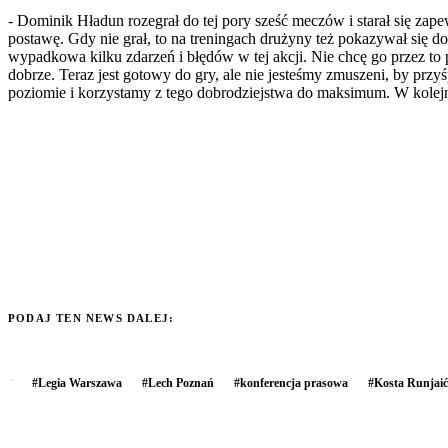
- Dominik Hładun rozegrał do tej pory sześć meczów i starał się zape
postawę. Gdy nie grał, to na treningach drużyny też pokazywał się d
wypadkowa kilku zdarzeń i błędów w tej akcji. Nie chcę go przez to 
dobrze. Teraz jest gotowy do gry, ale nie jesteśmy zmuszeni, by prz
poziomie i korzystamy z tego dobrodziejstwa do maksimum. W kolejn
PODAJ TEN NEWS DALEJ:
#
Legia Warszawa
#
Lech Poznań
#
konferencja prasowa
#
Kosta Runjaić