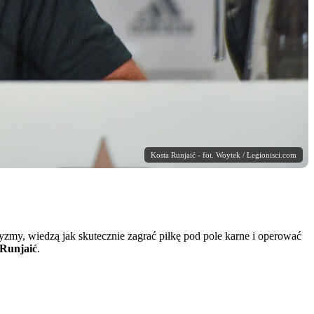
Kosta Runjaić - fot. Woytek / Legionisci.com
zmy, wiedzą jak skutecznie zagrać piłkę pod pole karne i operować
 Runjaić
.