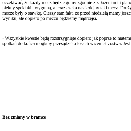
oczekiwać, że każdy mecz będzie grany zgodnie z założeniami i pla
piękny spektakl i wygraną, a teraz czeka nas kolejny taki mecz. Dru
mecze były o stawkę. Cieszy sam fakt, że przed niedzielą mamy jesz
wyniku, ale dopiero po meczu będziemy mądrzejsi.
- Wszystkie kwestie będą rozstrzygnięte dopiero jak poprze to mate
spotkań do końca mogłaby przesądzić o losach wicemistrzostwa. Jest t
Bez zmiany w bramce