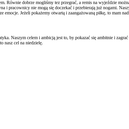
nem. Równie dobrze mogliśmy tez przegrać, a remis na wyjeździe możn
żyna i pracownicy nie mogą się doczekać i przebierają już nogami. Nas
cze emocje. Jeżeli pokażemy otwartą i zaangażowaną piłkę, to mam nadz
matyka. Naszym celem i ambicją jest to, by pokazać się ambitnie i z
o nasz cel na niedzielę.