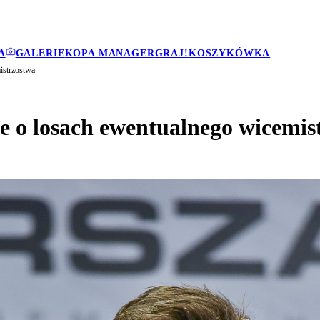
A
GALERIE
KOPA MANAGER
GRAJ!
KOSZYKÓWKA
istrzostwa
ie o losach ewentualnego wicemis