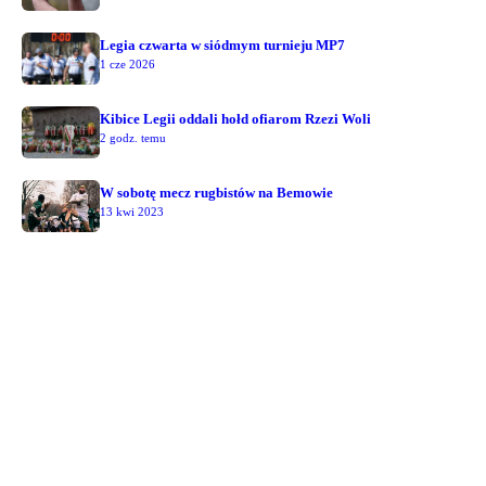
Legia czwarta w siódmym turnieju MP7
1 cze 2026
Kibice Legii oddali hołd ofiarom Rzezi Woli
2 godz. temu
W sobotę mecz rugbistów na Bemowie
13 kwi 2023