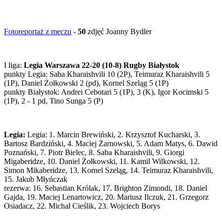
Fotoreportaż z meczu
-
50
zdjęć Joanny Bydler
I liga:
Legia Warszawa 22-20 (10-8) Rugby Białystok
punkty Legia: Saba Kharaishvili 10 (2P), Teimuraz Kharaishvili 5
(1P), Daniel Żołkowski 2 (pd), Kornel Szeląg 5 (1P)
punkty Białystok: Andrei Cebotari 5 (1P), 3 (K), Igor Kocimski 5
(1P), 2 - 1 pd, Tino Sunga 5 (P)
Legia:
Legia: 1. Marcin Brewiński, 2. Krzysztof Kucharski, 3.
Bartosz Bardziński, 4. Maciej Żarnowski, 5. Adam Matys, 6. Dawid
Poznański, 7. Piotr Bielec, 8. Saba Kharaishvili, 9. Giorgi
Migaberidze, 10. Daniel Żołkowski, 11. Kamil Wilkowski, 12.
Simon Mikaberidze, 13. Kornel Szeląg, 14. Teimuraz Kharaishvili,
15. Jakub Młyńczak
rezerwa: 16. Sebastian Królak, 17. Brighton Zimondi, 18. Daniel
Gajda, 19. Maciej Lenartowicz, 20. Mariusz Ilczuk, 21. Grzegorz
Osiadacz, 22. Michał Cieślik, 23. Wojciech Borys