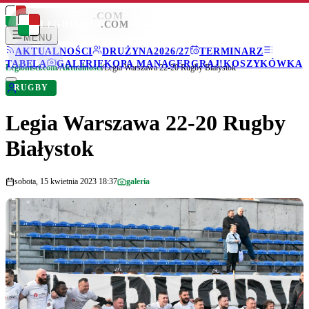
LEGIONISCI
.COM
LEGIONISCI
.COM
MENU
AKTUALNOŚCI
DRUŻYNA
2026/27
TERMINARZ
TABELA
GALERIE
KOPA MANAGER
GRAJ!
KOSZYKÓWKA
Legionisci.com
/
Aktualności
/
Legia Warszawa 22-20 Rugby Białystok
RUGBY
Legia Warszawa 22-20 Rugby
Białystok
sobota, 15 kwietnia 2023 18:37
galeria