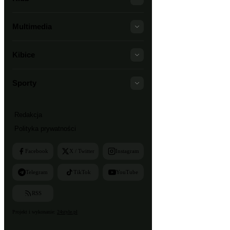
Multimedia
Kibice
Sporty
Redakcja
Polityka prywatności
Facebook
X / Twitter
Instagram
Telegram
TikTok
YouTube
RSS
Projekt i wykonanie:
24style.pl