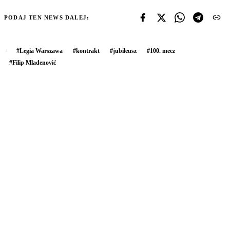
PODAJ TEN NEWS DALEJ:
#
Legia Warszawa
#
kontrakt
#
jubileusz
#
100. mecz
#
Filip Mladenović