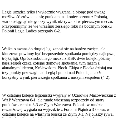
Legię urządza tylko i wyłącznie wygrana, a biorąc pod uwagę
możliwość zrównania się punktami na koniec sezonu z Polonią,
warto osiągnąć nie gorszy wynik niż rywalki w pierwszym meczu.
Przypomnijmy, że we wrześniu zeszłego roku na bocznym boisku
Polonii Legia Ladies przegrały 0-2.
Walka o awans do drugiej ligi zanosi się na bardzo zaciętą, ale
kluczowe powinny być bezpośrednie spotkania pomiędzy najlepszą
trójką ligi. Oprócz sobotniego meczu z KSP, dwie kolejki później
nasz zespół czeka kolejne domowe spotkanie, tym razem z
aktualnym liderem, Królewskimi Płock. Ekipa z Płocka dzisiaj ma
trzy punkty przewagi nad Legią i punkt nad Polonią, a także
korzystny wynik pierwszego spotkania z naszym zespołem (4-2).
W ostatniej kolejce legionistki wygrały w Ożarowie Mazowieckim z
WAP Warszawa 6-1, ale rundę wiosenną rozpoczęły od straty
punktów - remisu 3-3 ze Złym Warszawa. Polonia w rundzie
rewanżowej wygrała na wyjeździe z Fortami Piątnica 3-0 oraz w
ostatniej kolejce na własnym boisku ze Złym 3-1. Najbliższy rywal