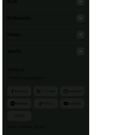
Klub
Multimedia
Kibice
Sporty
Redakcja
Polityka prywatności
Facebook
X / Twitter
Instagram
Telegram
TikTok
YouTube
RSS
Projekt i wykonanie:
24style.pl