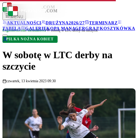
LEGIONISCI
.COM
LEGIONISCI
.COM
MENU
AKTUALNOŚCI
DRUŻYNA
2026/27
TERMINARZ
TABELA
GALERIE
KOPA MANAGER
GRAJ!
KOSZYKÓWKA
Legionisci.com
/
Aktualności
/
W sobotę w LTC derby na szczycie
PIŁKA NOŻNA KOBIET
W sobotę w LTC derby na
szczycie
czwartek, 13 kwietnia 2023 09:30