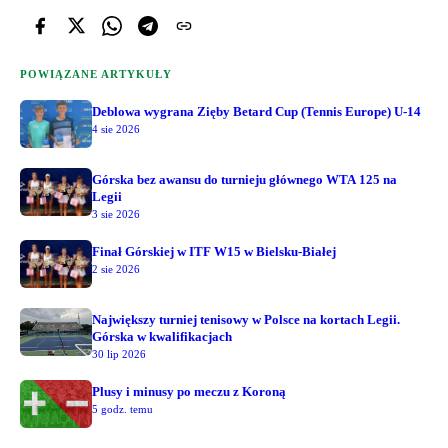
POWIĄZANE ARTYKUŁY
Deblowa wygrana Zięby Betard Cup (Tennis Europe) U-14
4 sie 2026
Górska bez awansu do turnieju głównego WTA 125 na
Legii
3 sie 2026
Finał Górskiej w ITF W15 w Bielsku-Białej
2 sie 2026
Największy turniej tenisowy w Polsce na kortach Legii.
Górska w kwalifikacjach
30 lip 2026
Plusy i minusy po meczu z Koroną
5 godz. temu