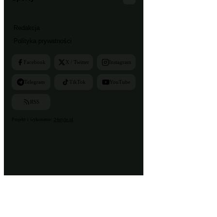
Redakcja
Polityka prywatności
Facebook
X / Twitter
Instagram
Telegram
TikTok
YouTube
RSS
Projekt i wykonanie:
24style.pl