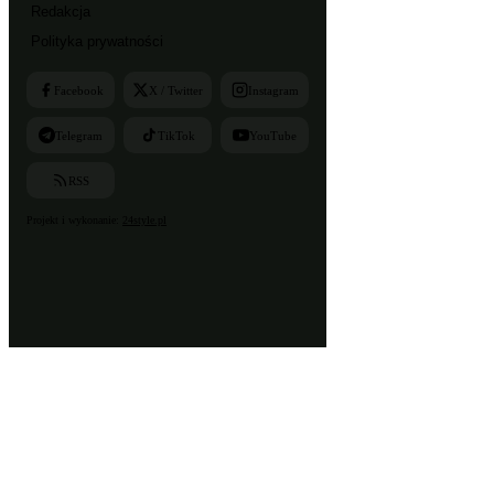
Redakcja
Polityka prywatności
Facebook
X / Twitter
Instagram
Telegram
TikTok
YouTube
RSS
Projekt i wykonanie:
24style.pl