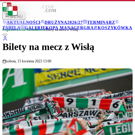
LEGIONISCI
.COM
LEGIONISCI
.COM
MENU
AKTUALNOŚCI
DRUŻYNA
2026/27
TERMINARZ
TABELA
GALERIE
KOPA MANAGER
GRAJ!
KOSZYKÓWKA
Legionisci.com
/
Aktualności
/
Bilety na mecz z Wisłą
Bilety na mecz z Wisłą
sobota, 15 kwietnia 2023 13:00