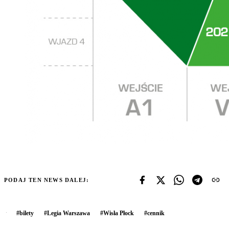
PODAJ TEN NEWS DALEJ:
#
bilety
#
Legia Warszawa
#
Wisła Płock
#
cennik