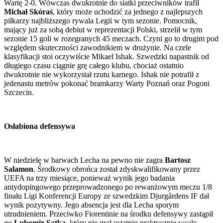
Wartę 2-0. Wówczas dwukrotnie do siatki przeciwników trafił
Michał Skóraś
, który może uchodzić za jednego z najlepszych
piłkarzy najbliższego rywala Legii w tym sezonie. Pomocnik,
mający już za sobą debiut w reprezentacji Polski, strzelił w tym
sezonie 15 goli w rozegranych 45 meczach. Czyni go to drugim pod
względem skuteczności zawodnikiem w drużynie. Na czele
klasyfikacji stoi oczywiście Mikael Ishak. Szwedzki napastnik od
długiego czasu ciągnie grę całego klubu, chociaż ostatnio
dwukrotnie nie wykorzystał rzutu karnego. Ishak nie potrafił z
jedenastu metrów pokonać bramkarzy Warty Poznań oraz Pogoni
Szczecin.
Osłabiona defensywa
W niedzielę w barwach Lecha na pewno nie zagra
Bartosz
Salamon
. Środkowy obrońca został zdyskwalifikowany przez
UEFA na trzy miesiące, ponieważ wynik jego badania
antydopingowego przeprowadzonego po rewanżowym meczu 1/8
finału Ligi Konferencji Europy ze szwedzkim Djurgårdens IF dał
wynik pozytywny. Jego absencja jest dla Lecha sporym
utrudnieniem. Przeciwko Fiorentinie na środku defensywy zastąpił
go
Lubomir Satka
, który nie grał ostatnio praktycznie wcale.