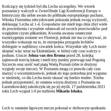
Kończący się tydzień był dla Lecha szczególny. We wtorek
poznaniacy walczyli w ćwierćfinale Ligi Konferencji Europy o
historyczny dla siebie awans do półfinału europejskiego pucharu.
Włoska Fiorentina zdecydowanie pokazała jednak swoją wyższość,
deklasując Lecha aż 1-4. Gospodarze nie mieli tego dnia zbyt wiele
do powiedzenia i wyraźnie odstawali od swoich przeciwników pod
względem czysto piłkarskim. Kwestia awansu ostatecznie
rozstrzygnięta zostanie we Florencji, jednak nie ma co ukrywać, że
wszystko wskazuje na to, że europejska przygoda lechitów
dobiegnie w najbliższy czwartek końca. Wszystkie siły Lech może
skupiać więc teraz na Ekstraklasie, w której cały czas walczy o
podium. Gracze
Johna van den Broma
przed 28. kolejką
zajmowali trzecią lokatę i mieli trzy punkty przewagi nad Pogonią
Szczecin oraz sześć nad piątą Wartą Poznań (obie te drużyny
wygrały swoje mecze). W Poznaniu mogą co prawda cały czas
marzyć o wicemistrzostwie, jednak do tego potrzebna jest wygrana
w niedzielę, co dla Lecha może okazać się bardzo trudne. Trzeba
jednak przypomnieć, że ostatnia wizyta drużyny z Poznania na
Łazienkowskiej zakończyła się po jej myśli. 17 października 2021
roku Lech wygrał 1-0 po trafieniu
Mikaela Ishaka
.
Lech w ostatnim ligowym meczu pokonał w derbowym spotkaniu