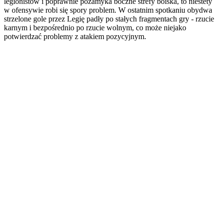
legionistów i poprawnie pozamyka boczne strefy boiska, to niestety
w ofensywie robi się spory problem. W ostatnim spotkaniu obydwa
strzelone gole przez Legię padły po stałych fragmentach gry - rzucie
karnym i bezpośrednio po rzucie wolnym, co może niejako
potwierdzać problemy z atakiem pozycyjnym.