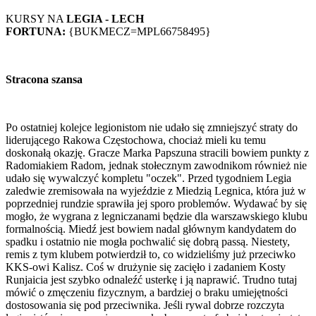
KURSY NA
LEGIA - LECH
FORTUNA:
{BUKMECZ=MPL66758495}
Stracona szansa
Po ostatniej kolejce legionistom nie udało się zmniejszyć straty do
liderującego Rakowa Częstochowa, chociaż mieli ku temu
doskonałą okazję. Gracze Marka Papszuna stracili bowiem punkty z
Radomiakiem Radom, jednak stołecznym zawodnikom również nie
udało się wywalczyć kompletu "oczek". Przed tygodniem Legia
zaledwie zremisowała na wyjeździe z Miedzią Legnica, która już w
poprzedniej rundzie sprawiła jej sporo problemów. Wydawać by się
mogło, że wygrana z legniczanami będzie dla warszawskiego klubu
formalnością. Miedź jest bowiem nadal głównym kandydatem do
spadku i ostatnio nie mogła pochwalić się dobrą passą. Niestety,
remis z tym klubem potwierdził to, co widzieliśmy już przeciwko
KKS-owi Kalisz. Coś w drużynie się zacięło i zadaniem Kosty
Runjaicia jest szybko odnaleźć usterkę i ją naprawić. Trudno tutaj
mówić o zmęczeniu fizycznym, a bardziej o braku umiejętności
dostosowania się pod przeciwnika. Jeśli rywal dobrze rozczyta