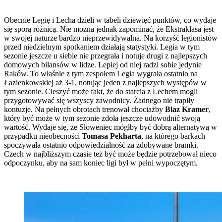
Obecnie Legię i Lecha dzieli w tabeli dziewięć punktów, co wydaje
się sporą różnicą. Nie można jednak zapominać, że Ekstraklasa jest
w swojej naturze bardzo nieprzewidywalna. Na korzyść legionistów
przed niedzielnym spotkaniem działają statystyki. Legia w tym
sezonie jeszcze u siebie nie przegrała i notuje drugi z najlepszych
domowych bilansów w lidze. Lepiej od niej radzi sobie jedynie
Raków. To właśnie z tym zespołem Legia wygrała ostatnio na
Łazienkowskiej aż 3-1, notując jeden z najlepszych występów w
tym sezonie. Cieszyć może fakt, że do starcia z Lechem mogli
przygotowywać się wszyscy zawodnicy. Żadnego nie trapiły
kontuzje. Na pełnych obrotach trenował chociażby
Blaz Kramer
,
który być może w tym sezonie zdoła jeszcze udowodnić swoją
wartość. Wydaje się, że Słoweniec mógłby być dobrą alternatywą w
przypadku nieobecności
Tomasa Pekharta
, na którego barkach
spoczywała ostatnio odpowiedzialność za zdobywane bramki.
Czech w najbliższym czasie też być może będzie potrzebował nieco
odpoczynku, aby na sam koniec ligi był w pełni wypoczętym.