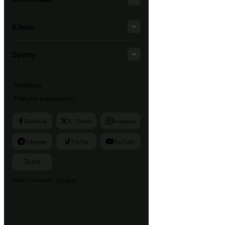
Kibice
Sporty
Redakcja
Polityka prywatności
Facebook
X / Twitter
Instagram
Telegram
TikTok
YouTube
RSS
Projekt i wykonanie:
24style.pl