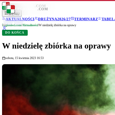
LEGIONISCI
.COM
LEGIONISCI
.COM
MENU
AKTUALNOŚCI
DRUŻYNA
2026/27
TERMINARZ
TABEL
Legionisci.com
/
Aktualności
/
W niedzielę zbiórka na oprawy
DO KOŃCA
W niedzielę zbiórka na oprawy
sobota, 15 kwietnia 2023 16:53