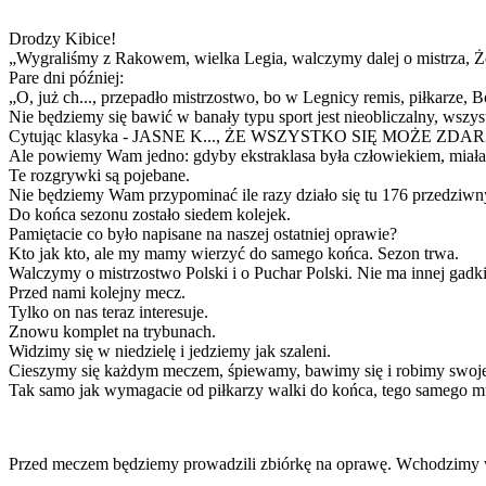
Drodzy Kibice!
„Wygraliśmy z Rakowem, wielka Legia, walczymy dalej o mistrza, Żoz
Pare dni później:
„O, już ch..., przepadło mistrzostwo, bo w Legnicy remis, piłkarze, 
Nie będziemy się bawić w banały typu sport jest nieobliczalny, wszys
Cytując klasyka - JASNE K..., ŻE WSZYSTKO SIĘ MOŻE ZDA
Ale powiemy Wam jedno: gdyby ekstraklasa była człowiekiem, miałaby
Te rozgrywki są pojebane.
Nie będziemy Wam przypominać ile razy działo się tu 176 przedziwn
Do końca sezonu zostało siedem kolejek.
Pamiętacie co było napisane na naszej ostatniej oprawie?
Kto jak kto, ale my mamy wierzyć do samego końca. Sezon trwa.
Walczymy o mistrzostwo Polski i o Puchar Polski. Nie ma innej gadki
Przed nami kolejny mecz.
Tylko on nas teraz interesuje.
Znowu komplet na trybunach.
Widzimy się w niedzielę i jedziemy jak szaleni.
Cieszymy się każdym meczem, śpiewamy, bawimy się i robimy swoj
Tak samo jak wymagacie od piłkarzy walki do końca, tego samego 
Przed meczem będziemy prowadzili zbiórkę na oprawę. Wchodzimy w