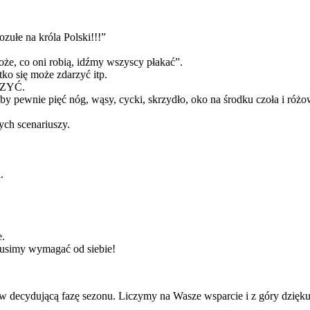
ułe na króla Polski!!!”
Boże, co oni robią, idźmy wszyscy płakać”.
tko się może zdarzyć itp.
RZYĆ.
 pewnie pięć nóg, wąsy, cycki, skrzydło, oko na środku czoła i różo
ych scenariuszy.
.
e.
musimy wymagać od siebie!
 decydującą fazę sezonu. Liczymy na Wasze wsparcie i z góry dzięk