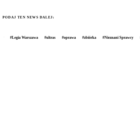
PODAJ TEN NEWS DALEJ:
#
Legia Warszawa
#
ultras
#
oprawa
#
zbiórka
#
Nieznani Sprawcy